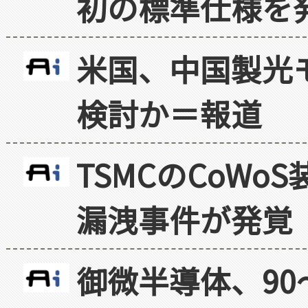
初の標準仕様を
米国、中国製光
検討か＝報道
TSMCのCoW
漏洩事件が発覚
御微半導体、90