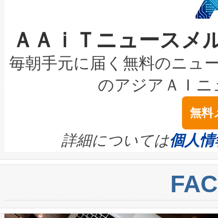
なレーザースポットにより、高
限を超えて利用可能な電力容量
取得できる可能性もあります。
ＡＡｉＴニュースメ
な環境下でも豊かなディテー
持できるよう貢献します。こ
設には、3億～4億ドルかかるこ
キロメートル範囲を検出 Livox Unveil
ービスレベル契約（SLA）違
最高経営責任者（CEO）であるHi
毎朝手元に届く無料のニュ
LiDAR for Inspections, Transpor
テリー性能の劣化によるダウ
す。「当社のfully-connected c
のアジアＡＩニ
は1535 nmレーザーを搭載
念は、現在データセンターが
ームを利用すれば、6,000万～
無料
イズの小径化を実現すること
ます。 Voltaiq provides a comple
きます。この効率性は、フェ
す。ノーマルモードでは、Avia
quality and reliability for AI da
詳細については
個人情
BESS stack to ensure battery qual
ートル先まで検出でき、これは
centers. Voltaiqは、a
トに対して約600メートルに
FA
からシステム統合、試運転、
では、反射率10％のターゲッ
クルの各段階のデータを監視