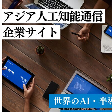
で向上し、最大検知距離は1,0
[…]
ットだけで最大1キロメートル
ルの変電所周囲を監視でき、
作業と点群処理を簡素化できま
Avia 2は、2種類のFOVオ
× 80°のノーマルモード、長距離
ードを切り替えて使用するこ
ることなく、単一のデバイス
うにします。遠距離まで届く
密度なスキャ
[…]