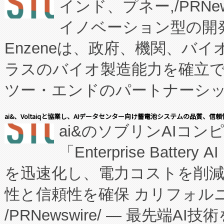
インド、プネー,/PRNe
イノベーション型の開発
Enzeneは、政府、機関、バ
ラスのバイオ製造能力を確立
ツー・エンドのパートナーシッ
表しました。 同社の実績あるEnzeneX®
ai&、Voltaiqと協業し、AIデータセンター向け蓄電池システムの品質、信
ai&のソブリンAIコンピ
manufacturing™ (FC
「Enterprise Batte
たNeXは、バイオ医薬品製造
を迅速化し、電力コストを削
従来のフェッドバッチ施設の
性と信頼性を確保 カリフォルニア
に、患者やサプライチェーン
/PRNewswire/ — 最先端
キー方式で拡張性が高く、持