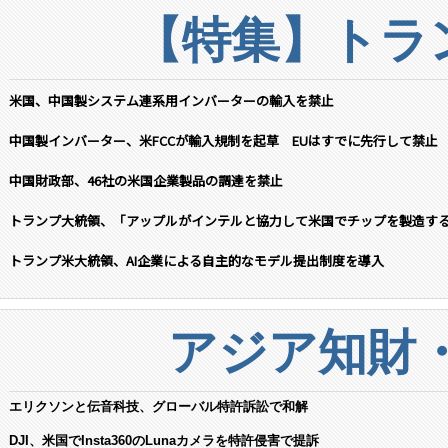
【特集】トラン
米国、中国製システム連系用インバーターの輸入を禁止
中国製インバーター、米FCCが輸入規制を起草 EUはすでに先行して禁止
中国財政部、46社の米国企業製品の調達を禁止
トランプ大統領、「アップルがインテルと協力して米国でチップを製造す
トランプ米大統領、AI企業による自主的なモデル提出制度を導入
アジア知財
エリクソンと伝音科技、グローバル特許訴訟で和解
DJI、米国でInsta360のLunaカメラを特許侵害で提訴