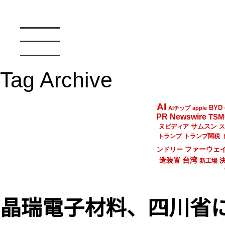
Tag Archive
AI
BYD
AIチップ
apple
PR Newswire
TSM
サムスン
ヌビディア
ス
トランプ
トランプ関税
ファーウェ
ンドリー
台湾
造装置
新工場
晶瑞電子材料、四川省