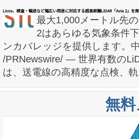
会社エーアイ・アンド：本社横
す。FCCM‑を活用した現地
Livox、検査・輸送など幅広い用途に対応する超長距離LiDAR「Avia 2」を
最大1,000メートル先
President原信平）と、エ
患者にとっての費用負担を大幅
2はあらゆる気象条件
ードするVoltaiqは、日本に
のアクセスを大幅に拡大することができ
ンカバレッジを提供します。中国
ーエネルギー貯蔵システム（B
Fully-Connected Continuous M
/PRNewswire/ — 世界有数の
た。 Voltaiq独自のAI搭
プログラムには、施設設計・内装
は、送電線の高精度な点検、軌
定、統合、導入、運用に至る
に関する技術移転および知的財産
や穀物倉庫におけるバルク材の
安全性を追跡し、確保する事を
構造化トレーニングカリキュ
リューション「Avia 2」を発
増加しているデータセンター
上げおよび商用化段階におけ
無料
したAvia 2は、1,000メ
る電力網に大きな負担をかけ
設備整備および立ち上げ調整
狭視野のFOVを切り替えるこ
事業者の負担軽減という課題
加組織は、Enzeneのバイオ
ケーブル、枝などの細かな対
系統連系を迅速にし、ピーク需
選定された製品について、自