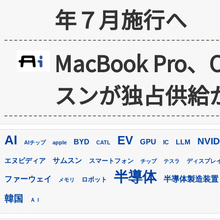
年７月施行へ
MacBook Pr
スンが独占供給
AI
EV
NVID
GPU
BYD
LLM
AIチップ
apple
CATL
IC
サムスン
エヌビディア
スマートフォン
ディスプレ
チップ
テスラ
半導体
ファーウェイ
半導体製造装置
ロボット
メモリ
韓国
ＡＩ