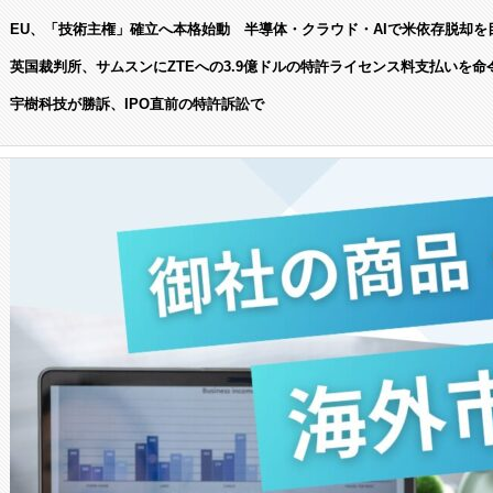
EU、「技術主権」確立へ本格始動 半導体・クラウド・AIで米依存脱却を
英国裁判所、サムスンにZTEへの3.9億ドルの特許ライセンス料支払いを命
宇樹科技が勝訴、IPO直前の特許訴訟で