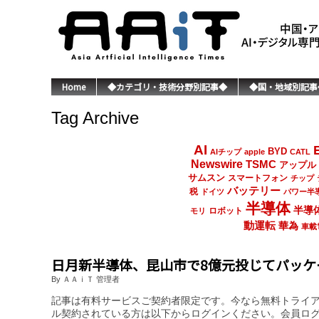
Home
◆カテゴリ・技術分野別記事◆
◆国・地域別記事
Tag Archive
AI
BYD
AIチップ
apple
CATL
Newswire
TSMC
アップル
サムスン
スマートフォン
チップ
バッテリー
税
ドイツ
パワー半
半導体
半導
ロボット
モリ
動運転
華為
車載
日月新半導体、昆山市で8億元投じてパッケ
By ＡＡｉＴ 管理者
記事は有料サービスご契約者限定です。今なら無料トライ
ル契約されている方は以下からログインください。会員ロ