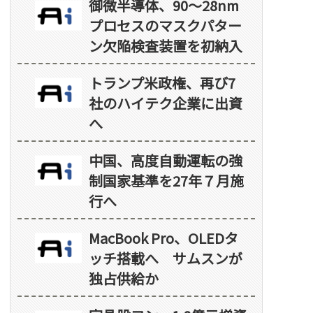
御微半導体、90～28nm
プロセスのマスクパター
ン欠陥検査装置を初納入
トランプ米政権、再び7
社のハイテク企業に出資
へ
中国、高度自動運転の強
制国家基準を27年７月施
行へ
MacBook Pro、OLEDタ
ッチ搭載へ サムスンが
独占供給か