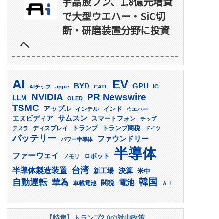
宇晶股フン、1.8億元増資
で大型ウエハー・SiC切
断・研磨装置分野に投資
へ
AI
EV
GPU
BYD
AIチップ
apple
CATL
IC
PR Newswire
NVIDIA
LLM
OLED
TSMC
アップル
インド
インテル
ウエハー
サムスン
エヌビディア
スマートフォン
チップ
トランプ
ディスプレイ
トランプ関税
テスラ
ドイツ
バッテリー
ファウンドリー
パワー半導体
半導体
ファーウェイ
ロボット
メモリ
台湾
半導体製造装置
決算
新工場
米中
韓国
自動運転
華為
電池
関税
車載電池
ＡＩ
【特集】トランプ2.0の対中政策