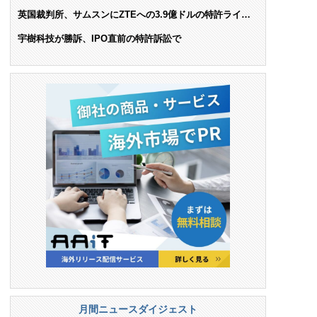
AIで米依存脱却を目指す
英国裁判所、サムスンにZTEへの3.9億ドルの特許ライセ
ンス料支払いを命令
宇樹科技が勝訴、IPO直前の特許訴訟で
月間ニュースダイジェスト