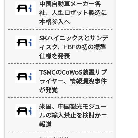
中国自動車メーカー各
社、人型ロボット製造に
本格参入へ
SKハイニックスとサンデ
ィスク、HBFの初の標準
仕様を発表
TSMCのCoWoS装置サプ
ライヤー、情報漏洩事件
が発覚
米国、中国製光モジュー
ルの輸入禁止を検討か＝
報道