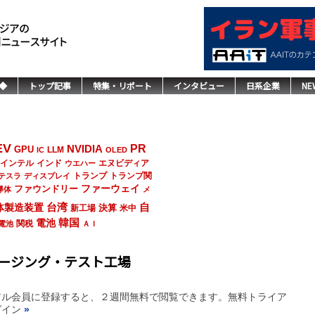
◆
トップ記事
特集・リポート
インタビュー
日系企業
NE
EV
NVIDIA
PR
GPU
LLM
IC
OLED
インド
エヌビディア
インテル
ウエハー
トランプ
トランプ関
テスラ
ディスプレイ
ファーウェイ
ファウンドリー
導体
メ
台湾
自
体製造装置
決算
新工場
米中
韓国
電池
関税
電池
ＡＩ
ージング・テスト工場
アル会員に登録すると、２週間無料で閲覧できます。無料トライア
グイン
»