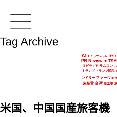
Tag Archive
AI
BYD
AIチップ
apple
PR Newswire
TSM
サムスン
ヌビディア
ス
トランプ
トランプ関税
ファーウェ
ンドリー
台湾
造装置
新工場
米国、中国国産旅客機「