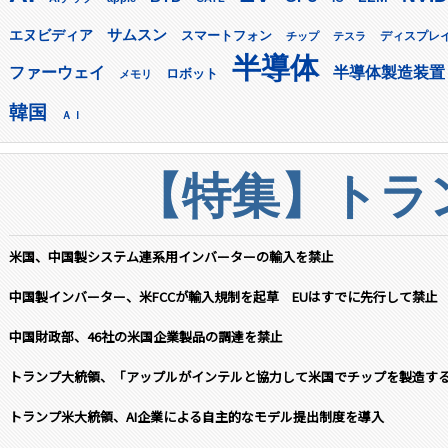
サムスン
エヌビディア
スマートフォン
ディスプレ
チップ
テスラ
半導体
ファーウェイ
半導体製造装置
ロボット
メモリ
韓国
ＡＩ
【特集】トラン
米国、中国製システム連系用インバーターの輸入を禁止
中国製インバーター、米FCCが輸入規制を起草 EUはすでに先行して禁止
中国財政部、46社の米国企業製品の調達を禁止
トランプ大統領、「アップルがインテルと協力して米国でチップを製造す
トランプ米大統領、AI企業による自主的なモデル提出制度を導入