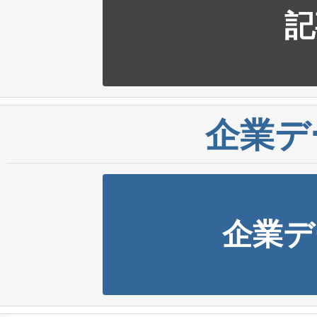
記
企業デ
企業デ