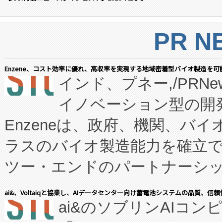
PR N
Enzene、コスト効率に優れ、高収率を実現する地域密着型バイオ製造を可
インド、プネー,/PRNe
イノベーション型の開発
Enzeneは、政府、機関、バ
ラスのバイオ製造能力を確立
ツー・エンドのパートナーシッ
表しました。 同社の実績あるEnzeneX®
ai&、Voltaiqと協業し、AIデータセンター向け蓄電池システムの品質、信
ai&のソブリンAIコンピ
manufacturing™ (FC