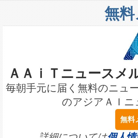
リューション「Avia 2」を発
増加しているデータセンター
上げおよび商用化段階におけ
無料
したAvia 2は、1,000メ
る電力網に大きな負担をかけ
設備整備および立ち上げ調整
狭視野のFOVを切り替えるこ
事業者の負担軽減という課題
加組織は、Enzeneのバイオ
ケーブル、枝などの細かな対
系統連系を迅速にし、ピーク需
選定された製品について、自
なレーザースポットにより、高
限を超えて利用可能な電力容量
取得できる可能性もあります。
ＡＡｉＴニュースメ
な環境下でも豊かなディテー
持できるよう貢献します。こ
設には、3億～4億ドルかかるこ
キロメートル範囲を検出 Livox Unveil
ービスレベル契約（SLA）違
最高経営責任者（CEO）であるHi
毎朝手元に届く無料のニュ
LiDAR for Inspections, Transpor
テリー性能の劣化によるダウ
す。「当社のfully-connected c
のアジアＡＩニ
は1535 nmレーザーを搭載
念は、現在データセンターが
ームを利用すれば、6,000万～
無料
イズの小径化を実現すること
ます。 Voltaiq provides a comple
きます。この効率性は、フェ
す。ノーマルモードでは、Avia
quality and reliability for AI da
詳細については
個人情