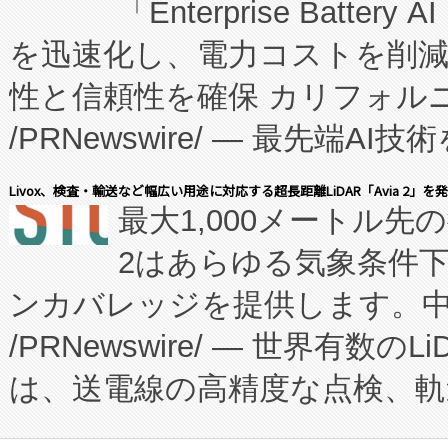
「Enterprise Batte
たNeXは、バイオ医薬品製造
を迅速化し、電力コストを削
従来のフェッドバッチ施設の
性と信頼性を確保 カリフォルニア
に、患者やサプライチェーン
/PRNewswire/ — 最先端
キー方式で拡張性が高く、持
会社エーアイ・アンド：本社横
す。FCCM‑を活用した現地
Livox、検査・輸送など幅広い用途に対応する超長距離LiDAR「Avia 2」を
最大1,000メートル先
President原信平）と、エ
患者にとっての費用負担を大幅
2はあらゆる気象条件
ードするVoltaiqは、日本に
のアクセスを大幅に拡大することができ
ンカバレッジを提供します。中国
ーエネルギー貯蔵システム（B
Fully-Connected Continuous M
/PRNewswire/ — 世界有数の
た。 Voltaiq独自のAI搭
プログラムには、施設設計・内装
は、送電線の高精度な点検、軌
定、統合、導入、運用に至る
に関する技術移転および知的財産
や穀物倉庫におけるバルク材の
安全性を追跡し、確保する事を
構造化トレーニングカリキュ