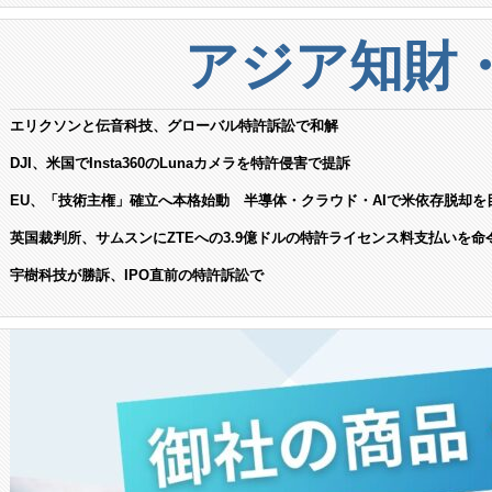
アジア知財
エリクソンと伝音科技、グローバル特許訴訟で和解
DJI、米国でInsta360のLunaカメラを特許侵害で提訴
EU、「技術主権」確立へ本格始動 半導体・クラウド・AIで米依存脱却を
英国裁判所、サムスンにZTEへの3.9億ドルの特許ライセンス料支払いを命
宇樹科技が勝訴、IPO直前の特許訴訟で