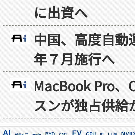
に出資へ
中国、高度自動
年７月施行へ
MacBook Pr
スンが独占供給
AI
EV
NVID
GPU
BYD
LLM
AIチップ
apple
CATL
IC