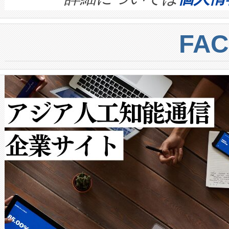
BESS stack to ensure battery qual
ートル先まで検出でき、これは
centers. Voltaiqは、a
トに対して約600メートルに
FA
からシステム統合、試運転、
では、反射率10％のターゲッ
クルの各段階のデータを監視
で向上し、最大検知距離は1,0
[…]
ットだけで最大1キロメートル
ルの変電所周囲を監視でき、
作業と点群処理を簡素化できま
Avia 2は、2種類のFOVオ
× 80°のノーマルモード、長距離
ードを切り替えて使用するこ