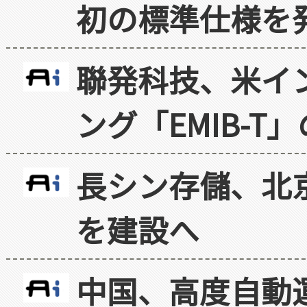
初の標準仕様を
聯発科技、米イ
ング「EMIB-T
長シン存儲、北京
を建設へ
中国、高度自動