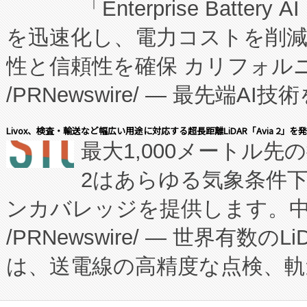
「Enterprise Batte
たNeXは、バイオ医薬品製造
を迅速化し、電力コストを削
従来のフェッドバッチ施設の
性と信頼性を確保 カリフォルニア
に、患者やサプライチェーン
/PRNewswire/ — 最先端
キー方式で拡張性が高く、持
会社エーアイ・アンド：本社横
す。FCCM‑を活用した現地
Livox、検査・輸送など幅広い用途に対応する超長距離LiDAR「Avia 2」を
最大1,000メートル先
President原信平）と、エ
患者にとっての費用負担を大幅
2はあらゆる気象条件
ードするVoltaiqは、日本に
のアクセスを大幅に拡大することができ
ンカバレッジを提供します。中国
ーエネルギー貯蔵システム（B
Fully-Connected Continuous M
/PRNewswire/ — 世界有数の
た。 Voltaiq独自のAI搭
プログラムには、施設設計・内装
は、送電線の高精度な点検、軌
定、統合、導入、運用に至る
に関する技術移転および知的財産
や穀物倉庫におけるバルク材の
安全性を追跡し、確保する事を
構造化トレーニングカリキュ