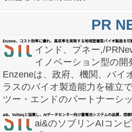
PR N
Enzene、コスト効率に優れ、高収率を実現する地域密着型バイオ製造を可
インド、プネー,/PRNe
イノベーション型の開発
Enzeneは、政府、機関、バ
ラスのバイオ製造能力を確立
ツー・エンドのパートナーシッ
表しました。 同社の実績あるEnzeneX®
ai&、Voltaiqと協業し、AIデータセンター向け蓄電池システムの品質、信
ai&のソブリンAIコンピ
manufacturing™ (FC