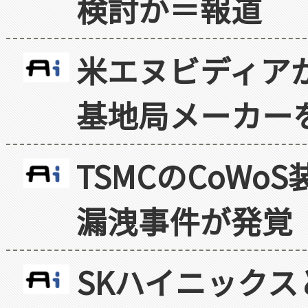
検討か＝報道
米エヌビディア
基地局メーカー
TSMCのCoW
漏洩事件が発覚
SKハイニックス