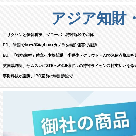
アジア知財
エリクソンと伝音科技、グローバル特許訴訟で和解
DJI、米国でInsta360のLunaカメラを特許侵害で提訴
EU、「技術主権」確立へ本格始動 半導体・クラウド・AIで米依存脱却を
英国裁判所、サムスンにZTEへの3.9億ドルの特許ライセンス料支払いを命
宇樹科技が勝訴、IPO直前の特許訴訟で