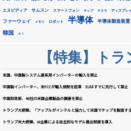
サムスン
エヌビディア
スマートフォン
ディスプレ
チップ
テスラ
半導体
ファーウェイ
半導体製造装置
ロボット
メモリ
韓国
ＡＩ
【特集】トラン
米国、中国製システム連系用インバーターの輸入を禁止
中国製インバーター、米FCCが輸入規制を起草 EUはすでに先行して禁止
中国財政部、46社の米国企業製品の調達を禁止
トランプ大統領、「アップルがインテルと協力して米国でチップを製造す
トランプ米大統領、AI企業による自主的なモデル提出制度を導入