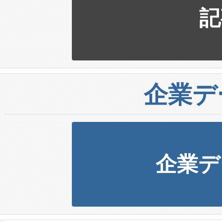
記
企業デ
企業デ