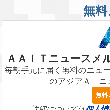
リューション「Avia 2」を発
増加しているデータセンター
上げおよび商用化段階におけ
無料
したAvia 2は、1,000メ
る電力網に大きな負担をかけ
設備整備および立ち上げ調整
狭視野のFOVを切り替えるこ
事業者の負担軽減という課題
加組織は、Enzeneのバイオ
ケーブル、枝などの細かな対
系統連系を迅速にし、ピーク需
選定された製品について、自
なレーザースポットにより、高
限を超えて利用可能な電力容量
取得できる可能性もあります。
ＡＡｉＴニュースメ
な環境下でも豊かなディテー
持できるよう貢献します。こ
設には、3億～4億ドルかかるこ
キロメートル範囲を検出 Livox Unveil
ービスレベル契約（SLA）違
最高経営責任者（CEO）であるHi
毎朝手元に届く無料のニュ
LiDAR for Inspections, Transpor
テリー性能の劣化によるダウ
す。「当社のfully-connected c
のアジアＡＩニ
は1535 nmレーザーを搭載
念は、現在データセンターが
ームを利用すれば、6,000万～
無料
イズの小径化を実現すること
ます。 Voltaiq provides a comple
きます。この効率性は、フェ
す。ノーマルモードでは、Avia
quality and reliability for AI da
詳細については
個人情