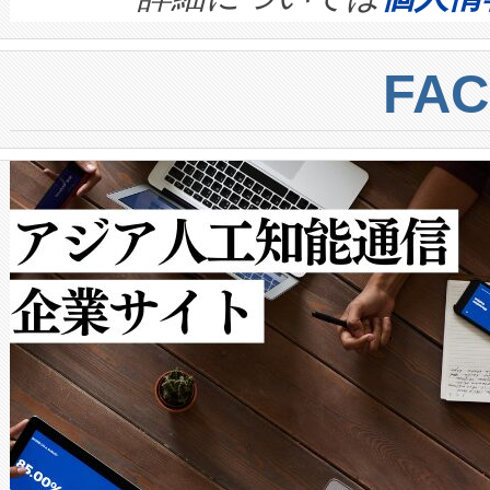
BESS stack to ensure battery qual
ートル先まで検出でき、これは
centers. Voltaiqは、a
トに対して約600メートルに
FA
からシステム統合、試運転、
では、反射率10％のターゲッ
クルの各段階のデータを監視
で向上し、最大検知距離は1,0
[…]
ットだけで最大1キロメートル
ルの変電所周囲を監視でき、
作業と点群処理を簡素化できま
Avia 2は、2種類のFOVオ
× 80°のノーマルモード、長距離
ードを切り替えて使用するこ