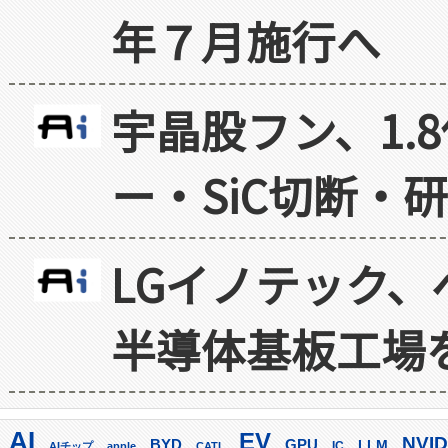
年７月施行へ
宇晶股フン、1.
ー・SiC切断・
LGイノテック、
半導体基板工場
AI
EV
NVID
GPU
BYD
LLM
AIチップ
apple
CATL
IC