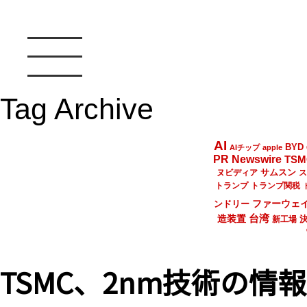
Tag Archive
AI
BYD
AIチップ
apple
PR Newswire
TSM
サムスン
ヌビディア
ス
トランプ
トランプ関税
ファーウェ
ンドリー
台湾
造装置
新工場
TSMC、2nm技術の