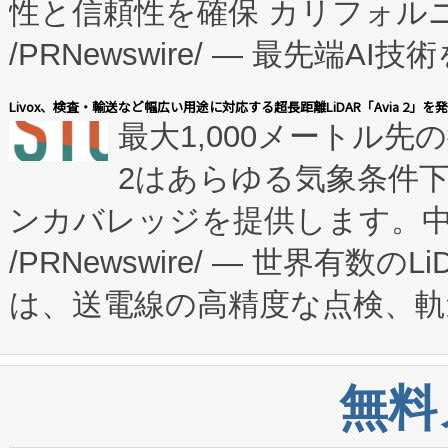
性と信頼性を確保 カリフォルニア
に、患者やサプライチェーン
/PRNewswire/ — 最先端
キー方式で拡張性が高く、持
会社エーアイ・アンド：本社横
す。FCCM‑を活用した現地
Livox、検査・輸送など幅広い用途に対応する超長距離LiDAR「Avia 2」を
最大1,000メートル先
President原信平）と、エ
患者にとっての費用負担を大幅
2はあらゆる気象条件
ードするVoltaiqは、日本に
のアクセスを大幅に拡大することができ
ンカバレッジを提供します。中国
ーエネルギー貯蔵システム（B
Fully-Connected Continuous M
/PRNewswire/ — 世界有数の
た。 Voltaiq独自のAI搭
プログラムには、施設設計・内装
は、送電線の高精度な点検、軌
定、統合、導入、運用に至る
に関する技術移転および知的財産
や穀物倉庫におけるバルク材の
安全性を追跡し、確保する事を
構造化トレーニングカリキュ
リューション「Avia 2」を発
増加しているデータセンター
上げおよび商用化段階におけ
無料
したAvia 2は、1,000メ
る電力網に大きな負担をかけ
設備整備および立ち上げ調整