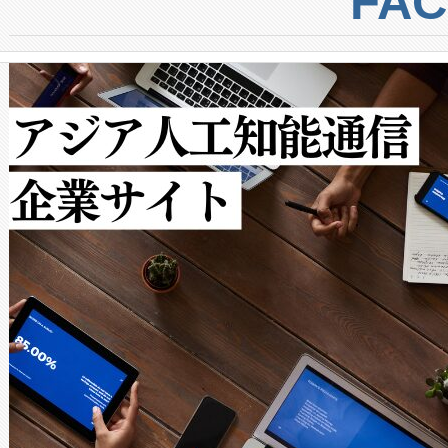
FA
からシステム統合、試運転、
では、反射率10％のターゲッ
クルの各段階のデータを監視
で向上し、最大検知距離は1,0
[…]
ットだけで最大1キロメートル
ルの変電所周囲を監視でき、
作業と点群処理を簡素化できま
Avia 2は、2種類のFOVオ
× 80°のノーマルモード、長距離
ードを切り替えて使用するこ
ることなく、単一のデバイス
うにします。遠距離まで届く