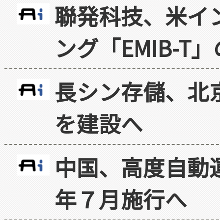
聯発科技、米イ
ング「EMIB-T
長シン存儲、北京
を建設へ
中国、高度自動
年７月施行へ