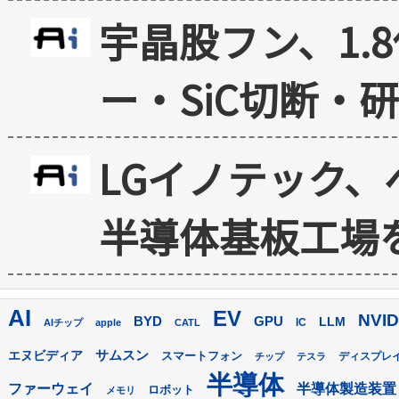
宇晶股フン、1.
ー・SiC切断・
LGイノテック、
半導体基板工場
AI
EV
NVID
GPU
BYD
LLM
AIチップ
apple
CATL
IC
サムスン
エヌビディア
スマートフォン
ディスプレ
チップ
テスラ
半導体
ファーウェイ
半導体製造装置
ロボット
メモリ