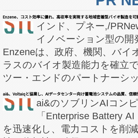
Enzene、コスト効率に優れ、高収率を実現する地域密着型バイオ製造を可
インド、プネー,/PRNe
イノベーション型の開発
Enzeneは、政府、機関、バ
ラスのバイオ製造能力を確立
ツー・エンドのパートナーシッ
表しました。 同社の実績あるEnzeneX®
ai&、Voltaiqと協業し、AIデータセンター向け蓄電池システムの品質、信
ai&のソブリンAIコンピ
manufacturing™ (FC
「Enterprise Batte
たNeXは、バイオ医薬品製造
を迅速化し、電力コストを削
従来のフェッドバッチ施設の