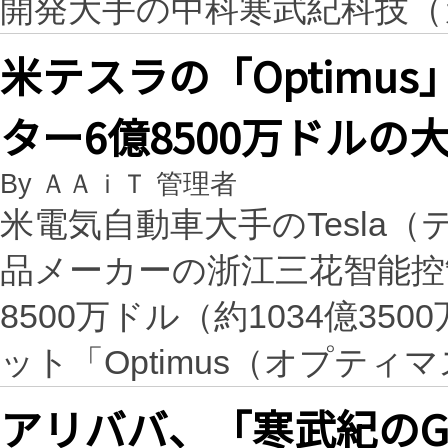
開発大手の中科寒武紀科技
米テスラの「Optimu
ター6億8500万ドル
By ＡＡｉＴ 管理者
米電気自動車大手のTesla
品メーカーの浙江三花智能控
8500万ドル（約1034億3
ット「Optimus（オプティ
アリババ、「寒武紀のG