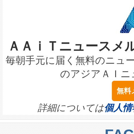
狭視野のFOVを切り替えるこ
事業者の負担軽減という課題
加組織は、Enzeneのバイオ
ケーブル、枝などの細かな対
系統連系を迅速にし、ピーク需
選定された製品について、自
なレーザースポットにより、高
限を超えて利用可能な電力容量
取得できる可能性もあります。
ＡＡｉＴニュースメ
な環境下でも豊かなディテー
持できるよう貢献します。こ
設には、3億～4億ドルかかるこ
キロメートル範囲を検出 Livox Unveil
ービスレベル契約（SLA）違
最高経営責任者（CEO）であるHi
毎朝手元に届く無料のニュ
LiDAR for Inspections, Transpor
テリー性能の劣化によるダウ
す。「当社のfully-connected c
のアジアＡＩニ
は1535 nmレーザーを搭載
念は、現在データセンターが
ームを利用すれば、6,000万～
無料
イズの小径化を実現すること
ます。 Voltaiq provides a comple
きます。この効率性は、フェ
す。ノーマルモードでは、Avia
quality and reliability for AI da
詳細については
個人情
BESS stack to ensure battery qual
ートル先まで検出でき、これは
centers. Voltaiqは、a
トに対して約600メートルに