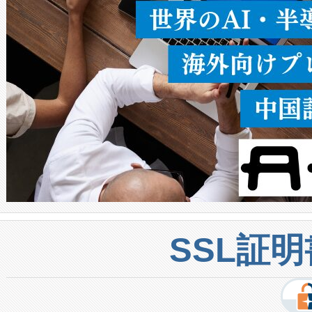
密度なスキャ
[…]
SSL証