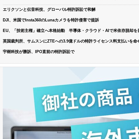
エリクソンと伝音科技、グローバル特許訴訟で和解
DJI、米国でInsta360のLunaカメラを特許侵害で提訴
EU、「技術主権」確立へ本格始動 半導体・クラウド・AIで米依存脱却を
英国裁判所、サムスンにZTEへの3.9億ドルの特許ライセンス料支払いを命
宇樹科技が勝訴、IPO直前の特許訴訟で