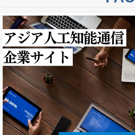
からシステム統合、試運転、
では、反射率10％のターゲッ
クルの各段階のデータを監視
で向上し、最大検知距離は1,0
[…]
ットだけで最大1キロメートル
ルの変電所周囲を監視でき、
作業と点群処理を簡素化できま
Avia 2は、2種類のFOVオ
× 80°のノーマルモード、長距離
ードを切り替えて使用するこ
ることなく、単一のデバイス
うにします。遠距離まで届く
密度なスキャ
[…]