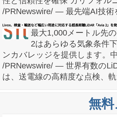
性と信頼性を確保 カリフォルニア
に、患者やサプライチェーン
/PRNewswire/ — 最先端
キー方式で拡張性が高く、持
会社エーアイ・アンド：本社横
す。FCCM‑を活用した現地
Livox、検査・輸送など幅広い用途に対応する超長距離LiDAR「Avia 2」を
最大1,000メートル先
President原信平）と、エ
患者にとっての費用負担を大幅
2はあらゆる気象条件
ードするVoltaiqは、日本に
のアクセスを大幅に拡大することができ
ンカバレッジを提供します。中国
ーエネルギー貯蔵システム（B
Fully-Connected Continuous M
/PRNewswire/ — 世界有数の
た。 Voltaiq独自のAI搭
プログラムには、施設設計・内装
は、送電線の高精度な点検、軌
定、統合、導入、運用に至る
に関する技術移転および知的財産
や穀物倉庫におけるバルク材の
安全性を追跡し、確保する事を
構造化トレーニングカリキュ
リューション「Avia 2」を発
増加しているデータセンター
上げおよび商用化段階におけ
無料
したAvia 2は、1,000メ
る電力網に大きな負担をかけ
設備整備および立ち上げ調整