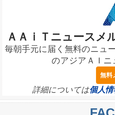
狭視野のFOVを切り替えるこ
事業者の負担軽減という課題
加組織は、Enzeneのバイオ
ケーブル、枝などの細かな対
系統連系を迅速にし、ピーク需
選定された製品について、自
なレーザースポットにより、高
限を超えて利用可能な電力容量
取得できる可能性もあります。
ＡＡｉＴニュースメ
な環境下でも豊かなディテー
持できるよう貢献します。こ
設には、3億～4億ドルかかるこ
キロメートル範囲を検出 Livox Unveil
ービスレベル契約（SLA）違
最高経営責任者（CEO）であるHi
毎朝手元に届く無料のニュ
LiDAR for Inspections, Transpor
テリー性能の劣化によるダウ
す。「当社のfully-connected c
のアジアＡＩニ
は1535 nmレーザーを搭載
念は、現在データセンターが
ームを利用すれば、6,000万～
無料
イズの小径化を実現すること
ます。 Voltaiq provides a comple
きます。この効率性は、フェ
す。ノーマルモードでは、Avia
quality and reliability for AI da
詳細については
個人情
BESS stack to ensure battery qual
ートル先まで検出でき、これは
centers. Voltaiqは、a
トに対して約600メートルに
FA