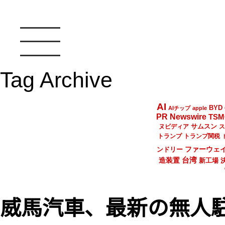
Tag Archive
AI
BYD
AIチップ
apple
PR Newswire
TSM
サムスン
ヌビディア
ス
トランプ
トランプ関税
ファーウェ
ンドリー
台湾
造装置
新工場
威馬汽車、最新の無人