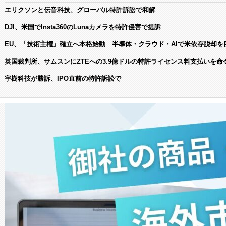
エリクソンと伝音科技、グローバル特許訴訟で和解
DJI、米国でInsta360のLunaカメラを特許侵害で提訴
EU、「技術主権」確立へ本格始動 半導体・クラウド・AIで米依存脱却を
英国裁判所、サムスンにZTEへの3.9億ドルの特許ライセンス料支払いを命
宇樹科技が勝訴、IPO直前の特許訴訟で