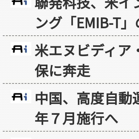
聯発科技、米イ
ング「EMIB-T
米エヌビディア・
保に奔走
中国、高度自動
年７月施行へ