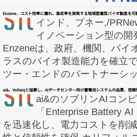
Enzene、コスト効率に優れ、高収率を実現する地域密着型バイオ製造を可
インド、プネー,/PRNe
イノベーション型の開発
Enzeneは、政府、機関、バ
ラスのバイオ製造能力を確立
ツー・エンドのパートナーシッ
表しました。 同社の実績あるEnzeneX®
ai&、Voltaiqと協業し、AIデータセンター向け蓄電池システムの品質、信
ai&のソブリンAIコンピ
manufacturing™ (FC
「Enterprise Batte
たNeXは、バイオ医薬品製造
を迅速化し、電力コストを削
従来のフェッドバッチ施設の