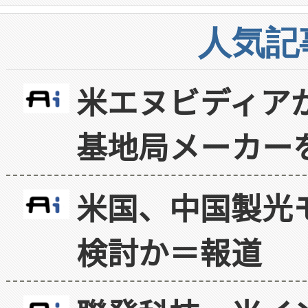
人気記
米エヌビディア
基地局メーカー
米国、中国製光
検討か＝報道