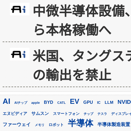
中微半導体設備
ら本格稼働へ
米国、タングス
の輸出を禁止
AI
EV
NVID
GPU
BYD
LLM
AIチップ
apple
CATL
IC
サムスン
エヌビディア
スマートフォン
ディスプレ
チップ
テスラ
半導体
ファーウェイ
半導体製造装置
ロボット
メモリ