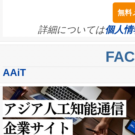
は1535 nmレーザーを搭載
念は、現在データセンターが
ームを利用すれば、6,000万～
無料
イズの小径化を実現すること
ます。 Voltaiq provides a comple
きます。この効率性は、フェ
す。ノーマルモードでは、Avia
quality and reliability for AI da
詳細については
個人情
BESS stack to ensure battery qual
ートル先まで検出でき、これは
centers. Voltaiqは、a
トに対して約600メートルに
FA
からシステム統合、試運転、
では、反射率10％のターゲッ
AAiT
クルの各段階のデータを監視
で向上し、最大検知距離は1,0
[…]
ットだけで最大1キロメートル
ルの変電所周囲を監視でき、
作業と点群処理を簡素化できま
Avia 2は、2種類のFOVオ