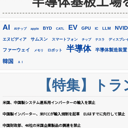
半導体基板工場
AI
EV
NVID
GPU
BYD
LLM
AIチップ
apple
CATL
IC
サムスン
エヌビディア
スマートフォン
ディスプレ
チップ
テスラ
半導体
ファーウェイ
半導体製造装置
ロボット
メモリ
韓国
ＡＩ
【特集】トラン
米国、中国製システム連系用インバーターの輸入を禁止
中国製インバーター、米FCCが輸入規制を起草 EUはすでに先行して禁止
中国財政部、46社の米国企業製品の調達を禁止