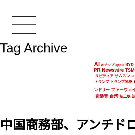
Tag Archive
AI
BYD
AIチップ
apple
PR Newswire
TSM
サムスン
ヌビディア
ス
トランプ
トランプ関税
ファーウェ
ンドリー
台湾
造装置
新工場
中国商務部、アンチド