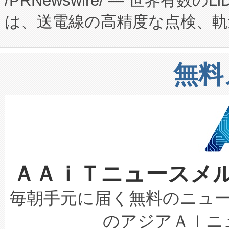
/PRNewswire/ — 世界有数の
た。 Voltaiq独自のAI搭
プログラムには、施設設計・内装
は、送電線の高精度な点検、軌
定、統合、導入、運用に至る
に関する技術移転および知的財産
や穀物倉庫におけるバルク材の
安全性を追跡し、確保する事を
構造化トレーニングカリキュ
リューション「Avia 2」を発
増加しているデータセンター
上げおよび商用化段階におけ
無料
したAvia 2は、1,000メ
る電力網に大きな負担をかけ
設備整備および立ち上げ調整
狭視野のFOVを切り替えるこ
事業者の負担軽減という課題
加組織は、Enzeneのバイオ
ケーブル、枝などの細かな対
系統連系を迅速にし、ピーク需
選定された製品について、自
なレーザースポットにより、高
限を超えて利用可能な電力容量
取得できる可能性もあります。
ＡＡｉＴニュースメ
な環境下でも豊かなディテー
持できるよう貢献します。こ
設には、3億～4億ドルかかるこ
キロメートル範囲を検出 Livox Unveil
ービスレベル契約（SLA）違
最高経営責任者（CEO）であるHi
毎朝手元に届く無料のニュ
LiDAR for Inspections, Transpor
テリー性能の劣化によるダウ
す。「当社のfully-connected c
のアジアＡＩニ