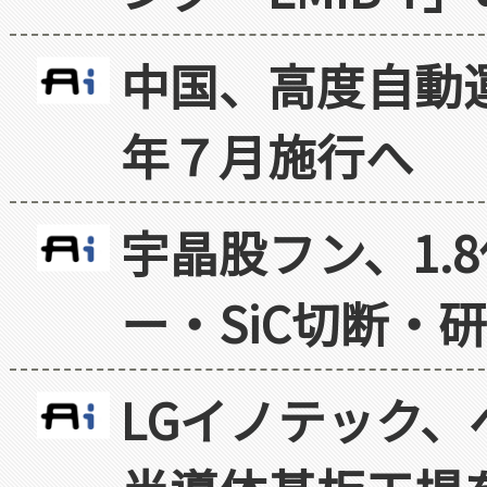
中国、高度自動
年７月施行へ
宇晶股フン、1.
ー・SiC切断・
LGイノテック、