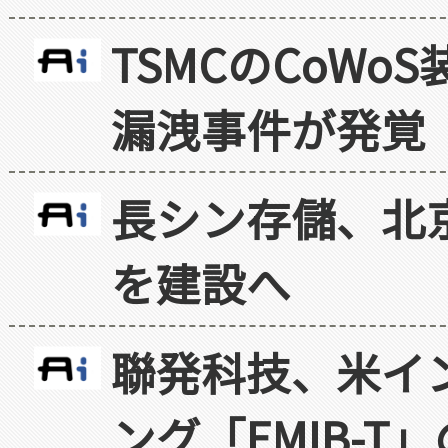
TSMCのCoW
漏洩事件が発覚
長シン存儲、北京
を建設へ
聯発科技、米イ
ング「EMIB-T