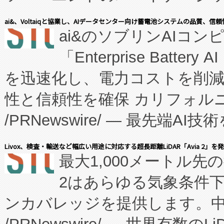
表しました。 同社の実績あるEnzeneX®
ai&、Voltaiqと協業し、AIデータセンター向け蓄電池システムの品質、信
ai&のソブリンAIコンピ
manufacturing™ (FC
「Enterprise Batte
たNeXは、バイオ医薬品製造
を迅速化し、電力コストを削
従来のフェッドバッチ施設の
性と信頼性を確保 カリフォルニア
に、患者やサプライチェーン
/PRNewswire/ — 最先端
キー方式で拡張性が高く、持
会社エーアイ・アンド：本社横
す。FCCM‑を活用した現地
Livox、検査・輸送など幅広い用途に対応する超長距離LiDAR「Avia 2」を
最大1,000メートル先
President原信平）と、エ
患者にとっての費用負担を大幅
2はあらゆる気象条件
ードするVoltaiqは、日本に
のアクセスを大幅に拡大することができ
ンカバレッジを提供します。中国
ーエネルギー貯蔵システム（B
Fully-Connected Continuous M