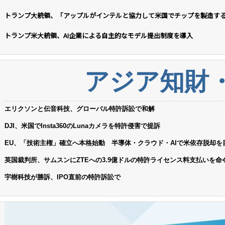
トランプ大統領、「アップルがインテルと協力して米国でチップを製造す
トランプ米大統領、AI企業による自主的なモデル提出制度を導入
アジア知財
エリクソンと伝音科技、グローバル特許訴訟で和解
DJI、米国でInsta360のLunaカメラを特許侵害で提訴
EU、「技術主権」確立へ本格始動 半導体・クラウド・AIで米依存脱却を
英国裁判所、サムスンにZTEへの3.9億ドルの特許ライセンス料支払いを命
宇樹科技が勝訴、IPO直前の特許訴訟で