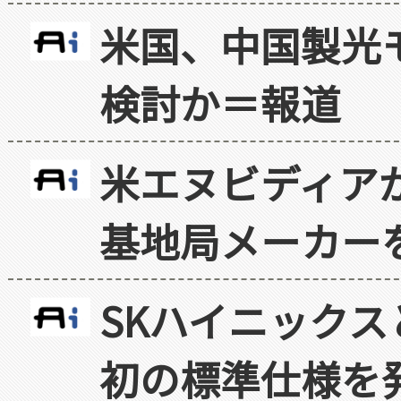
米国、中国製光
検討か＝報道
米エヌビディア
基地局メーカー
SKハイニックス
初の標準仕様を