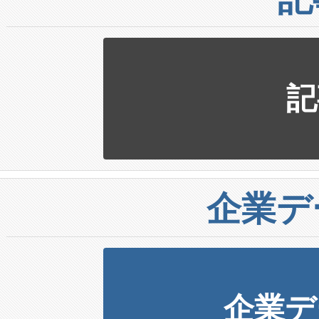
記
企業デ
企業デ