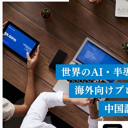
× 80°のノーマルモード、長距離
ードを切り替えて使用するこ
ることなく、単一のデバイス
うにします。遠距離まで届く
密度なスキャ
[…]