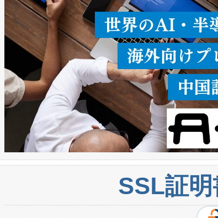
密度なスキャ
[…]
SSL証