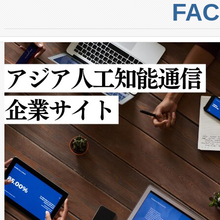
centers. Voltaiqは、a
トに対して約600メートルに
FA
からシステム統合、試運転、
では、反射率10％のターゲッ
クルの各段階のデータを監視
で向上し、最大検知距離は1,0
[…]
ットだけで最大1キロメートル
ルの変電所周囲を監視でき、
作業と点群処理を簡素化できま
Avia 2は、2種類のFOVオ
× 80°のノーマルモード、長距離
ードを切り替えて使用するこ
ることなく、単一のデバイス
うにします。遠距離まで届く