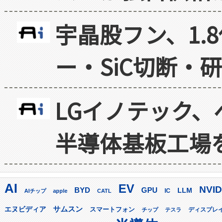
宇晶股フン、1.
ー・SiC切断・
LGイノテック、
半導体基板工場
AI
EV
NVID
GPU
BYD
LLM
AIチップ
apple
CATL
IC
サムスン
エヌビディア
スマートフォン
ディスプレ
チップ
テスラ