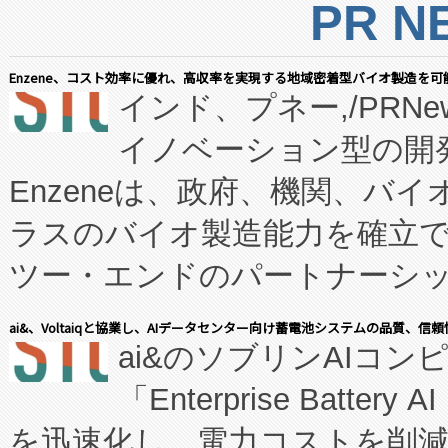
PR N
Enzene、コスト効率に優れ、高収率を実現する地域密着型バイオ製造を可
インド、プネー,/PRNe
イノベーション型の開発
Enzeneは、政府、機関、バ
ラスのバイオ製造能力を確立
ツー・エンドのパートナーシッ
表しました。 同社の実績あるEnzeneX®
ai&、Voltaiqと協業し、AIデータセンター向け蓄電池システムの品質、信
ai&のソブリンAIコンピ
manufacturing™ (FC
「Enterprise Batte
たNeXは、バイオ医薬品製造
を迅速化し、電力コストを削
従来のフェッドバッチ施設の