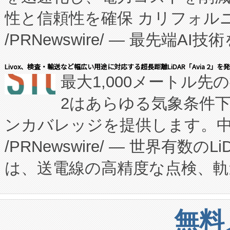
性と信頼性を確保 カリフォルニア
に、患者やサプライチェーン
/PRNewswire/ — 最先端
キー方式で拡張性が高く、持
会社エーアイ・アンド：本社横
す。FCCM‑を活用した現地
Livox、検査・輸送など幅広い用途に対応する超長距離LiDAR「Avia 2」を
最大1,000メートル先
President原信平）と、エ
患者にとっての費用負担を大幅
2はあらゆる気象条件
ードするVoltaiqは、日本に
のアクセスを大幅に拡大することができ
ンカバレッジを提供します。中国
ーエネルギー貯蔵システム（B
Fully-Connected Continuous M
/PRNewswire/ — 世界有数の
た。 Voltaiq独自のAI搭
プログラムには、施設設計・内装
は、送電線の高精度な点検、軌
定、統合、導入、運用に至る
に関する技術移転および知的財産
や穀物倉庫におけるバルク材の
安全性を追跡し、確保する事を
構造化トレーニングカリキュ
リューション「Avia 2」を発
増加しているデータセンター
上げおよび商用化段階におけ
無料