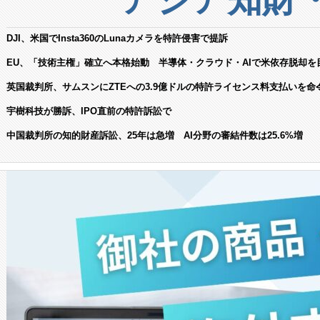
DJI、米国でInsta360のLunaカメラを特許侵害で提訴
EU、「技術主権」確立へ本格始動 半導体・クラウド・AIで米依存脱却を
英国裁判所、サムスンにZTEへの3.9億ドルの特許ライセンス料支払いを命
宇樹科技が勝訴、IPO直前の特許訴訟で
中国裁判所の知的財産訴訟、25年は急増 AI分野の審結件数は25.6%増