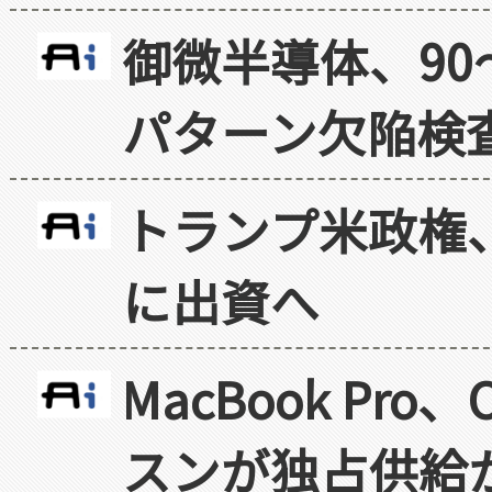
御微半導体、90
パターン欠陥検
トランプ米政権
に出資へ
MacBook Pr
スンが独占供給