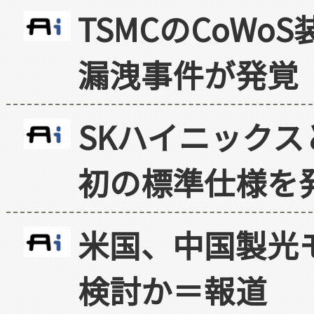
TSMCのCoW
漏洩事件が発覚
SKハイニックス
初の標準仕様を
米国、中国製光
検討か＝報道