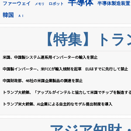
半導体
ファーウェイ
半導体製造装置
ロボット
メモリ
韓国
ＡＩ
【特集】トラン
米国、中国製システム連系用インバーターの輸入を禁止
中国製インバーター、米FCCが輸入規制を起草 EUはすでに先行して禁止
中国財政部、46社の米国企業製品の調達を禁止
トランプ大統領、「アップルがインテルと協力して米国でチップを製造す
トランプ米大統領、AI企業による自主的なモデル提出制度を導入
アジア知財