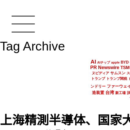
Tag Archive
AI
BYD
AIチップ
apple
PR Newswire
TSM
サムスン
ヌビディア
ス
トランプ
トランプ関税
ファーウェ
ンドリー
台湾
造装置
新工場
上海精測半導体、国家