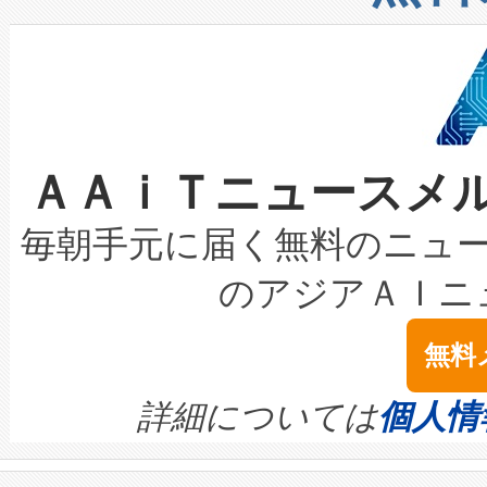
したAvia 2は、1,000メ
る電力網に大きな負担をかけ
設備整備および立ち上げ調整
狭視野のFOVを切り替えるこ
事業者の負担軽減という課題
加組織は、Enzeneのバイオ
ケーブル、枝などの細かな対
系統連系を迅速にし、ピーク需
選定された製品について、自
なレーザースポットにより、高
限を超えて利用可能な電力容量
取得できる可能性もあります。
ＡＡｉＴニュースメ
な環境下でも豊かなディテー
持できるよう貢献します。こ
設には、3億～4億ドルかかるこ
キロメートル範囲を検出 Livox Unveil
ービスレベル契約（SLA）違
最高経営責任者（CEO）であるHi
毎朝手元に届く無料のニュ
LiDAR for Inspections, Transpor
テリー性能の劣化によるダウ
す。「当社のfully-connected c
のアジアＡＩニ
は1535 nmレーザーを搭載
念は、現在データセンターが
ームを利用すれば、6,000万～
無料
イズの小径化を実現すること
ます。 Voltaiq provides a comple
きます。この効率性は、フェ
す。ノーマルモードでは、Avia
quality and reliability for AI da
詳細については
個人情
BESS stack to ensure battery qual
ートル先まで検出でき、これは