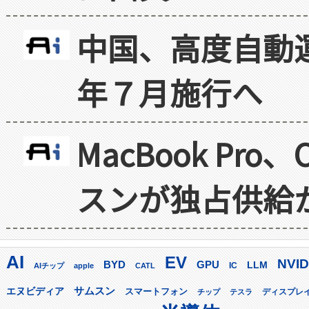
中国、高度自動
年７月施行へ
MacBook Pr
スンが独占供給
AI
EV
NVID
GPU
BYD
LLM
AIチップ
apple
CATL
IC
サムスン
エヌビディア
スマートフォン
ディスプレ
チップ
テスラ