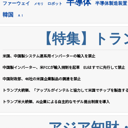
半導体
ファーウェイ
半導体製造装置
ロボット
メモリ
韓国
ＡＩ
【特集】トラン
米国、中国製システム連系用インバーターの輸入を禁止
中国製インバーター、米FCCが輸入規制を起草 EUはすでに先行して禁止
中国財政部、46社の米国企業製品の調達を禁止
トランプ大統領、「アップルがインテルと協力して米国でチップを製造す
トランプ米大統領、AI企業による自主的なモデル提出制度を導入
アジア知財