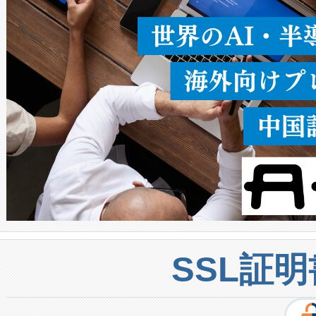
密度なスキャ
[…]
SSL証