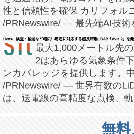
性と信頼性を確保 カリフォルニア
に、患者やサプライチェーン
/PRNewswire/ — 最先端
キー方式で拡張性が高く、持
会社エーアイ・アンド：本社横
す。FCCM‑を活用した現地
Livox、検査・輸送など幅広い用途に対応する超長距離LiDAR「Avia 2」を
最大1,000メートル先
President原信平）と、エ
患者にとっての費用負担を大幅
2はあらゆる気象条件
ードするVoltaiqは、日本に
のアクセスを大幅に拡大することができ
ンカバレッジを提供します。中国
ーエネルギー貯蔵システム（B
Fully-Connected Continuous M
/PRNewswire/ — 世界有数の
た。 Voltaiq独自のAI搭
プログラムには、施設設計・内装
は、送電線の高精度な点検、軌
定、統合、導入、運用に至る
に関する技術移転および知的財産
や穀物倉庫におけるバルク材の
安全性を追跡し、確保する事を
構造化トレーニングカリキュ
リューション「Avia 2」を発
増加しているデータセンター
上げおよび商用化段階におけ
無料