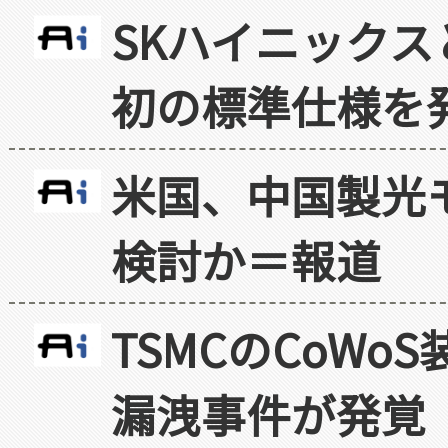
SKハイニックス
初の標準仕様を
米国、中国製光
検討か＝報道
TSMCのCoW
漏洩事件が発覚