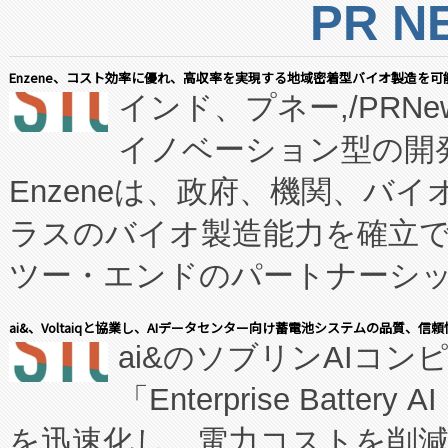
PR N
Enzene、コスト効率に優れ、高収率を実現する地域密着型バイオ製造を可
インド、プネー,/PRNe
イノベーション型の開発
Enzeneは、政府、機関、バ
ラスのバイオ製造能力を確立
ツー・エンドのパートナーシッ
表しました。 同社の実績あるEnzeneX®
ai&、Voltaiqと協業し、AIデータセンター向け蓄電池システムの品質、信
ai&のソブリンAIコンピ
manufacturing™ (FC
「Enterprise Batte
たNeXは、バイオ医薬品製造
を迅速化し、電力コストを削
従来のフェッドバッチ施設の