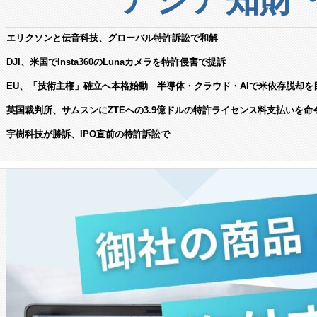
エリクソンと伝音科技、グローバル特許訴訟で和解
DJI、米国でInsta360のLunaカメラを特許侵害で提訴
EU、「技術主権」確立へ本格始動 半導体・クラウド・AIで米依存脱却を
英国裁判所、サムスンにZTEへの3.9億ドルの特許ライセンス料支払いを命
宇樹科技が勝訴、IPO直前の特許訴訟で