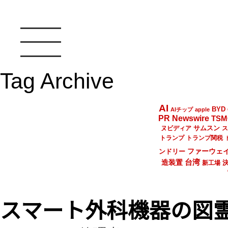
Tag Archive
AI
BYD
AIチップ
apple
PR Newswire
TSM
サムスン
ヌビディア
ス
トランプ
トランプ関税
ファーウェ
ンドリー
台湾
造装置
新工場
スマート外科機器の図