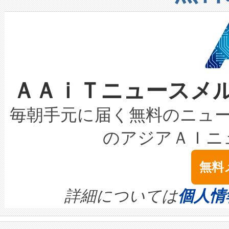
したAvia 2は、1,000メ
る電力網に大きな負担をかけ
設備整備および立ち上げ調整
狭視野のFOVを切り替えるこ
事業者の負担軽減という課題
加組織は、Enzeneのバイオ
ケーブル、枝などの細かな対
系統連系を迅速にし、ピーク需
選定された製品について、自
なレーザースポットにより、高
限を超えて利用可能な電力容量
取得できる可能性もあります。
ＡＡｉＴニュースメ
な環境下でも豊かなディテー
持できるよう貢献します。こ
設には、3億～4億ドルかかるこ
キロメートル範囲を検出 Livox Unveil
ービスレベル契約（SLA）違
最高経営責任者（CEO）であるHi
毎朝手元に届く無料のニュ
LiDAR for Inspections, Transpor
テリー性能の劣化によるダウ
す。「当社のfully-connected c
のアジアＡＩニ
は1535 nmレーザーを搭載
念は、現在データセンターが
ームを利用すれば、6,000万～
無料
イズの小径化を実現すること
ます。 Voltaiq provides a comple
きます。この効率性は、フェ
す。ノーマルモードでは、Avia
quality and reliability for AI da
詳細については
個人情
BESS stack to ensure battery qual
ートル先まで検出でき、これは