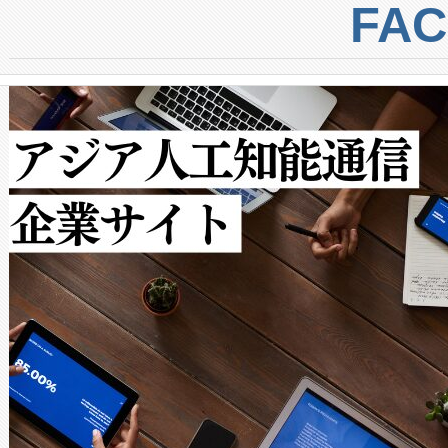
centers. Voltaiqは、a
トに対して約600メートルに
FA
からシステム統合、試運転、
では、反射率10％のターゲッ
クルの各段階のデータを監視
で向上し、最大検知距離は1,0
[…]
ットだけで最大1キロメートル
ルの変電所周囲を監視でき、
作業と点群処理を簡素化できま
Avia 2は、2種類のFOVオ
× 80°のノーマルモード、長距離
ードを切り替えて使用するこ
ることなく、単一のデバイス
うにします。遠距離まで届く