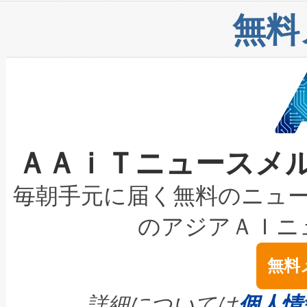
リューション「Avia 2」を発
増加しているデータセンター
上げおよび商用化段階におけ
無料
したAvia 2は、1,000メ
る電力網に大きな負担をかけ
設備整備および立ち上げ調整
狭視野のFOVを切り替えるこ
事業者の負担軽減という課題
加組織は、Enzeneのバイオ
ケーブル、枝などの細かな対
系統連系を迅速にし、ピーク需
選定された製品について、自
なレーザースポットにより、高
限を超えて利用可能な電力容量
取得できる可能性もあります。
ＡＡｉＴニュースメ
な環境下でも豊かなディテー
持できるよう貢献します。こ
設には、3億～4億ドルかかるこ
キロメートル範囲を検出 Livox Unveil
ービスレベル契約（SLA）違
最高経営責任者（CEO）であるHi
毎朝手元に届く無料のニュ
LiDAR for Inspections, Transpor
テリー性能の劣化によるダウ
す。「当社のfully-connected c
のアジアＡＩニ
は1535 nmレーザーを搭載
念は、現在データセンターが
ームを利用すれば、6,000万～
無料
イズの小径化を実現すること
ます。 Voltaiq provides a comple
きます。この効率性は、フェ
す。ノーマルモードでは、Avia
quality and reliability for AI da
詳細については
個人情