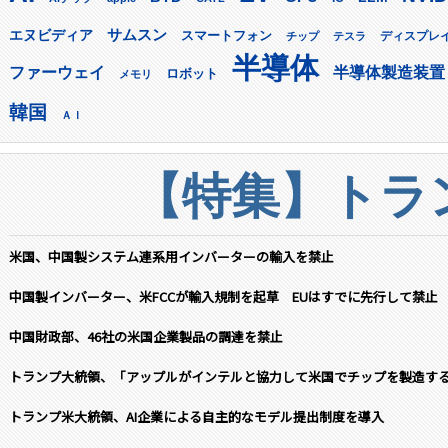
サムスン
エヌビディア
スマートフォン
ディスプレ
チップ
テスラ
半導体
ファーウェイ
半導体製造装置
ロボット
メモリ
韓国
ＡＩ
【特集】トラン
米国、中国製システム連系用インバーターの輸入を禁止
中国製インバーター、米FCCが輸入規制を起草 EUはすでに先行して禁止
中国財政部、46社の米国企業製品の調達を禁止
トランプ大統領、「アップルがインテルと協力して米国でチップを製造す
トランプ米大統領、AI企業による自主的なモデル提出制度を導入