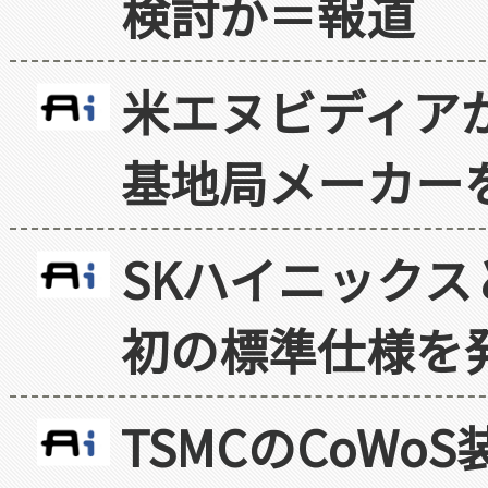
検討か＝報道
米エヌビディア
基地局メーカー
SKハイニックス
初の標準仕様を
TSMCのCoW