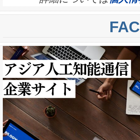
BESS stack to ensure battery qual
ートル先まで検出でき、これは
centers. Voltaiqは、a
トに対して約600メートルに
FA
からシステム統合、試運転、
では、反射率10％のターゲッ
クルの各段階のデータを監視
で向上し、最大検知距離は1,0
[…]
ットだけで最大1キロメートル
ルの変電所周囲を監視でき、
作業と点群処理を簡素化できま
Avia 2は、2種類のFOVオ
× 80°のノーマルモード、長距離
ードを切り替えて使用するこ