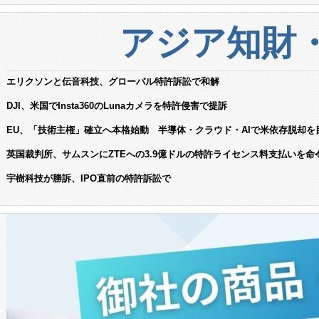
アジア知財
エリクソンと伝音科技、グローバル特許訴訟で和解
DJI、米国でInsta360のLunaカメラを特許侵害で提訴
EU、「技術主権」確立へ本格始動 半導体・クラウド・AIで米依存脱却を
英国裁判所、サムスンにZTEへの3.9億ドルの特許ライセンス料支払いを命
宇樹科技が勝訴、IPO直前の特許訴訟で