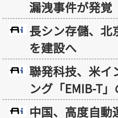
漏洩事件が発覚
長シン存儲、北京
を建設へ
聯発科技、米イ
ング「EMIB-T
中国、高度自動