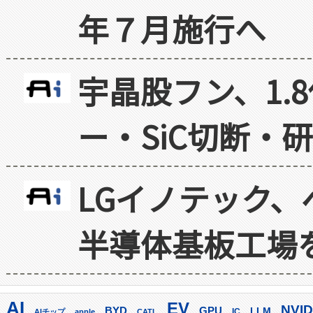
年７月施行へ
宇晶股フン、1.
ー・SiC切断・
LGイノテック、
半導体基板工場
AI
EV
NVID
GPU
BYD
LLM
AIチップ
apple
CATL
IC