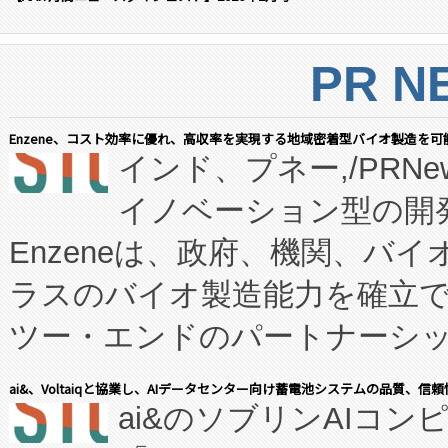
PR N
Enzene、コスト効率に優れ、高収率を実現する地域密着型バイオ製造を可
インド、プネー,/PRNe
イノベーション型の開発
Enzeneは、政府、機関、バ
ラスのバイオ製造能力を確立
ツー・エンドのパートナーシッ
表しました。 同社の実績あるEnzeneX®
ai&、Voltaiqと協業し、AIデータセンター向け蓄電池システムの品質、信
ai&のソブリンAIコンピ
manufacturing™ (FC