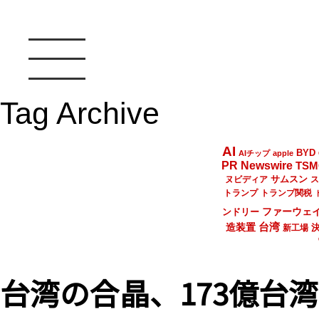
Tag Archive
AI
BYD
AIチップ
apple
PR Newswire
TSM
サムスン
ヌビディア
ス
トランプ
トランプ関税
ファーウェ
ンドリー
台湾
造装置
新工場
台湾の合晶、173億台