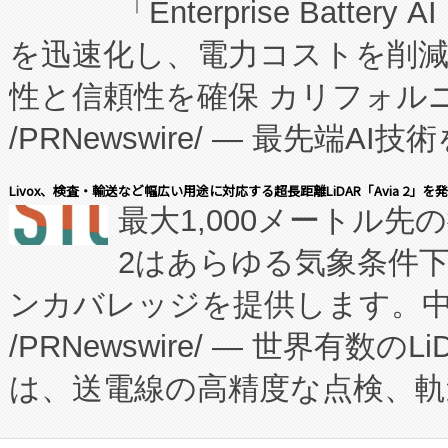
「Enterprise Batte
たNeXは、バイオ医薬品製造
を迅速化し、電力コストを削
従来のフェッドバッチ施設の
性と信頼性を確保 カリフォルニア
に、患者やサプライチェーン
/PRNewswire/ — 最先端
キー方式で拡張性が高く、持
会社エーアイ・アンド：本社横
す。FCCM‑を活用した現地
Livox、検査・輸送など幅広い用途に対応する超長距離LiDAR「Avia 2」を
最大1,000メートル先
President原信平）と、エ
患者にとっての費用負担を大幅
2はあらゆる気象条件
ードするVoltaiqは、日本に
のアクセスを大幅に拡大することができ
ンカバレッジを提供します。中国
ーエネルギー貯蔵システム（B
Fully-Connected Continuous M
/PRNewswire/ — 世界有数の
た。 Voltaiq独自のAI搭
プログラムには、施設設計・内装
は、送電線の高精度な点検、軌
定、統合、導入、運用に至る
に関する技術移転および知的財産
や穀物倉庫におけるバルク材の
安全性を追跡し、確保する事を
構造化トレーニングカリキュ