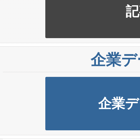
記
企業デ
企業デ