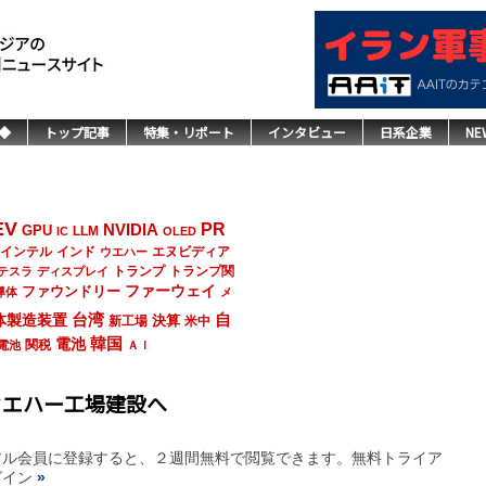
◆
トップ記事
特集・リポート
インタビュー
日系企業
NE
EV
NVIDIA
PR
GPU
LLM
IC
OLED
インド
エヌビディア
インテル
ウエハー
トランプ
トランプ関
テスラ
ディスプレイ
ファーウェイ
ファウンドリー
導体
メ
台湾
自
体製造装置
決算
新工場
米中
韓国
電池
関税
電池
ＡＩ
ウエハー工場建設へ
アル会員に登録すると、２週間無料で閲覧できます。無料トライア
グイン
»