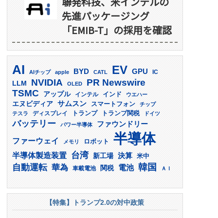
聯発科技、米インテルの
先進パッケージング
「EMIB-T」の採用を確認
AI
EV
GPU
BYD
AIチップ
apple
CATL
IC
PR Newswire
NVIDIA
LLM
OLED
TSMC
アップル
インド
インテル
ウエハー
サムスン
エヌビディア
スマートフォン
チップ
トランプ
ディスプレイ
トランプ関税
テスラ
ドイツ
バッテリー
ファウンドリー
パワー半導体
半導体
ファーウェイ
ロボット
メモリ
台湾
半導体製造装置
決算
新工場
米中
韓国
自動運転
華為
電池
関税
車載電池
ＡＩ
【特集】トランプ2.0の対中政策