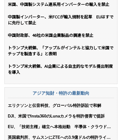
米国、中国製システム連系用インバーターの輸入を禁止
中国製インバーター、米FCCが輸入規制を起草 EUはすで
に先行して禁止
中国財政部、46社の米国企業製品の調達を禁止
トランプ大統領、「アップルがインテルと協力して米国で
チップを製造する」と表明
トランプ米大統領、AI企業による自主的なモデル提出制度
を導入
アジア知財・特許の最新動向
エリクソンと伝音科技、グローバル特許訴訟で和解
DJI、米国でInsta360のLunaカメラを特許侵害で提訴
EU、「技術主権」確立へ本格始動 半導体・クラウド・
AIで米依存脱却を目指す
英国裁判所、サムスンにZTEへの3.9億ドルの特許ライセ