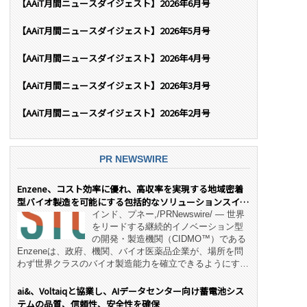
【AAiT月間ニュースダイジェスト】2026年6月号
【AAiT月間ニュースダイジェスト】2026年5月号
【AAiT月間ニュースダイジェスト】2026年4月号
【AAiT月間ニュースダイジェスト】2026年3月号
【AAiT月間ニュースダイジェスト】2026年2月号
PR NEWSWIRE
Enzene、コスト効率に優れ、高収率を実現する地域密着
型バイオ製造を可能にする包括的なソリューションスイー
ト「NeX™」 をリリース
インド、プネー,/PRNewswire/ — 世界
をリードする継続的イノベーション型
の開発・製造機関（CIDMO™）である
Enzeneは、政府、機関、バイオ医薬品企業が、場所を問
わず世界クラスのバイオ製造能力を確立できるようにす
る、変革的なエンド・ツー・エンドのパートナーシップモ
デル「NeX™」の立ち上げを発表しました。 同社の実績
ai&、Voltaiqと協業し、AIデータセンター向け蓄電池シス
あるEnzeneX® fully‑connected continuous
テムの品質、信頼性、安全性を確保