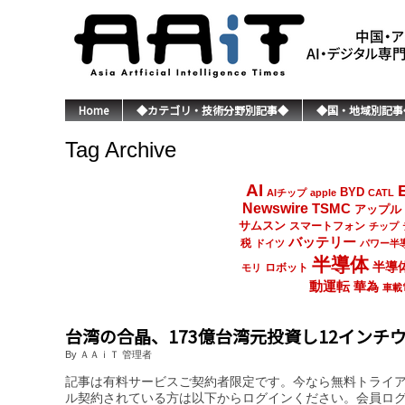
Home
◆カテゴリ・技術分野別記事◆
◆国・地域別記事
Tag Archive
AI
BYD
AIチップ
apple
CATL
Newswire
TSMC
アップル
サムスン
スマートフォン
チップ
バッテリー
税
ドイツ
パワー半
半導体
半導
ロボット
モリ
動運転
華為
車載
台湾の合晶、173億台湾元投資し12インチ
By ＡＡｉＴ 管理者
記事は有料サービスご契約者限定です。今なら無料トライ
ル契約されている方は以下からログインください。会員ロ