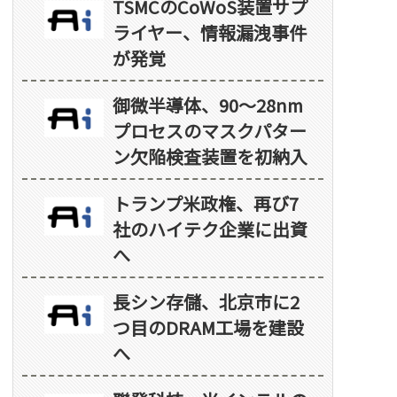
TSMCのCoWoS装置サプ
ライヤー、情報漏洩事件
が発覚
御微半導体、90～28nm
プロセスのマスクパター
ン欠陥検査装置を初納入
トランプ米政権、再び7
社のハイテク企業に出資
へ
長シン存儲、北京市に2
つ目のDRAM工場を建設
へ