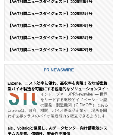
【AAiT月間ニュースダイジェスト】2026年6月号
【AAiT月間ニュースダイジェスト】2026年5月号
【AAiT月間ニュースダイジェスト】2026年4月号
【AAiT月間ニュースダイジェスト】2026年3月号
【AAiT月間ニュースダイジェスト】2026年2月号
PR NEWSWIRE
Enzene、コスト効率に優れ、高収率を実現する地域密着
型バイオ製造を可能にする包括的なソリューションスイー
ト「NeX™」 をリリース
インド、プネー,/PRNewswire/ — 世界
をリードする継続的イノベーション型
の開発・製造機関（CIDMO™）である
Enzeneは、政府、機関、バイオ医薬品企業が、場所を問
わず世界クラスのバイオ製造能力を確立できるようにす
る、変革的なエンド・ツー・エンドのパートナーシップモ
デル「NeX™」の立ち上げを発表しました。 同社の実績
ai&、Voltaiqと協業し、AIデータセンター向け蓄電池シス
あるEnzeneX® fully‑connected continuous
テムの品質、信頼性、安全性を確保