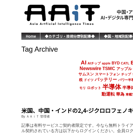
Home
◆カテゴリ・技術分野別記事◆
◆国・地域別記事
Tag Archive
AI
BYD
AIチップ
apple
CATL
Newswire
TSMC
アップル
サムスン
スマートフォン
チップ
バッテリー
税
ドイツ
パワー半
半導体
半導
ロボット
モリ
動運転
華為
車載
米国、中国・インドの2,4-ジクロロフェノ
By ＡＡｉＴ 管理者
記事は有料サービスご契約者限定です。今なら無料トライ
ル契約されている方は以下からログインください。会員ロ