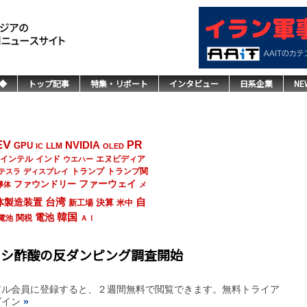
◆
トップ記事
特集・リポート
インタビュー
日系企業
NE
EV
NVIDIA
PR
GPU
LLM
IC
OLED
インド
エヌビディア
インテル
ウエハー
トランプ
トランプ関
テスラ
ディスプレイ
ファーウェイ
ファウンドリー
導体
メ
台湾
自
体製造装置
決算
新工場
米中
韓国
電池
関税
電池
ＡＩ
キシ酢酸の反ダンピング調査開始
アル会員に登録すると、２週間無料で閲覧できます。無料トライア
グイン
»