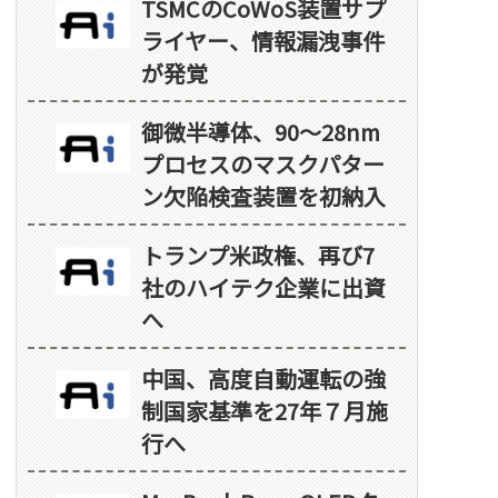
TSMCのCoWoS装置サプ
ライヤー、情報漏洩事件
が発覚
御微半導体、90～28nm
プロセスのマスクパター
ン欠陥検査装置を初納入
トランプ米政権、再び7
社のハイテク企業に出資
へ
中国、高度自動運転の強
制国家基準を27年７月施
行へ