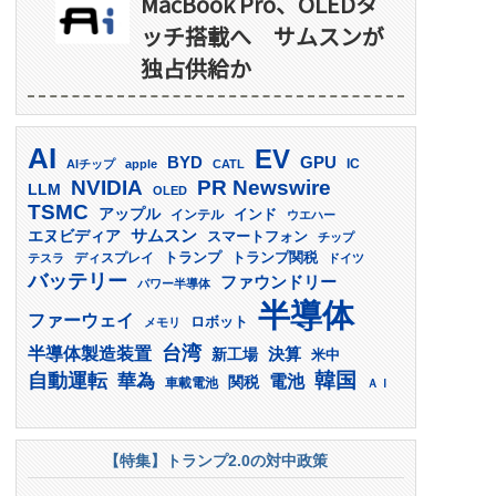
MacBook Pro、OLEDタ
ッチ搭載へ サムスンが
独占供給か
AI
EV
GPU
BYD
AIチップ
apple
CATL
IC
PR Newswire
NVIDIA
LLM
OLED
TSMC
アップル
インド
インテル
ウエハー
サムスン
エヌビディア
スマートフォン
チップ
トランプ
ディスプレイ
トランプ関税
テスラ
ドイツ
バッテリー
ファウンドリー
パワー半導体
半導体
ファーウェイ
ロボット
メモリ
台湾
半導体製造装置
決算
新工場
米中
韓国
自動運転
華為
電池
関税
車載電池
ＡＩ
【特集】トランプ2.0の対中政策