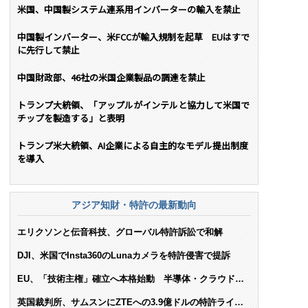
米国、中国製システム連系用インバーターの輸入を禁止
中国製インバーター、米FCCが輸入規制を起草 EUはすで
に先行して禁止
中国財政部、46社の米国企業製品の調達を禁止
トランプ大統領、「アップルがインテルと協力して米国で
チップを製造する」と表明
トランプ米大統領、AI企業による自主的なモデル提出制度
を導入
アジア知財・特許の最新動向
エリクソンと伝音科技、グローバル特許訴訟で和解
DJI、米国でInsta360のLunaカメラを特許侵害で提訴
EU、「技術主権」確立へ本格始動 半導体・クラウド・
AIで米依存脱却を目指す
英国裁判所、サムスンにZTEへの3.9億ドルの特許ライセ