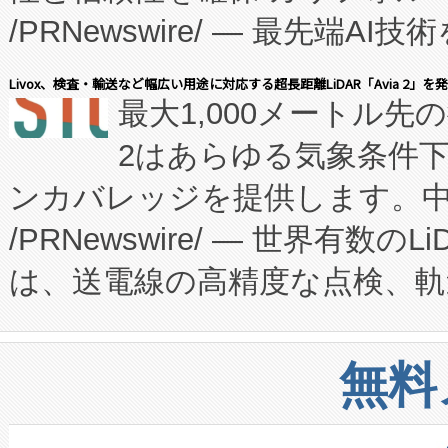
/PRNewswire/ — 最先端
キー方式で拡張性が高く、持
会社エーアイ・アンド：本社横
す。FCCM‑を活用した現地
Livox、検査・輸送など幅広い用途に対応する超長距離LiDAR「Avia 2」を
最大1,000メートル先
President原信平）と、エ
患者にとっての費用負担を大幅
2はあらゆる気象条件
ードするVoltaiqは、日本に
のアクセスを大幅に拡大することができ
ンカバレッジを提供します。中国
ーエネルギー貯蔵システム（B
Fully-Connected Continuous M
/PRNewswire/ — 世界有数の
た。 Voltaiq独自のAI搭
プログラムには、施設設計・内装
は、送電線の高精度な点検、軌
定、統合、導入、運用に至る
に関する技術移転および知的財産
や穀物倉庫におけるバルク材の
安全性を追跡し、確保する事を
構造化トレーニングカリキュ
リューション「Avia 2」を発
増加しているデータセンター
上げおよび商用化段階におけ
無料
したAvia 2は、1,000メ
る電力網に大きな負担をかけ
設備整備および立ち上げ調整