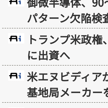
御微半導体、90
パターン欠陥検
トランプ米政権
に出資へ
米エヌビディア
基地局メーカー