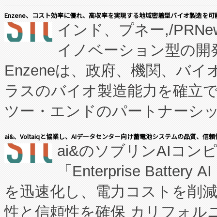
Enzene、コスト効率に優れ、高収率を実現する地域密着型バイオ製造を可
インド、プネー,/PRNe
イノベーション型の開発
Enzeneは、政府、機関、バ
ラスのバイオ製造能力を確立
ツー・エンドのパートナーシッ
表しました。 同社の実績あるEnzeneX®
ai&、Voltaiqと協業し、AIデータセンター向け蓄電池システムの品質、信
ai&のソブリンAIコンピ
manufacturing™ (FC
「Enterprise Batte
たNeXは、バイオ医薬品製造
を迅速化し、電力コストを削
従来のフェッドバッチ施設の
性と信頼性を確保 カリフォルニア
に、患者やサプライチェーン