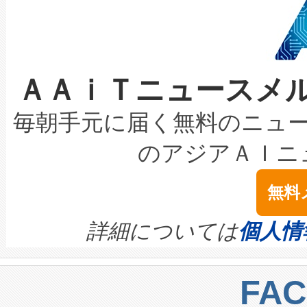
狭視野のFOVを切り替えるこ
事業者の負担軽減という課題
加組織は、Enzeneのバイオ
ケーブル、枝などの細かな対
系統連系を迅速にし、ピーク需
選定された製品について、自
なレーザースポットにより、高
限を超えて利用可能な電力容量
取得できる可能性もあります。
ＡＡｉＴニュースメ
な環境下でも豊かなディテー
持できるよう貢献します。こ
設には、3億～4億ドルかかるこ
キロメートル範囲を検出 Livox Unveil
ービスレベル契約（SLA）違
最高経営責任者（CEO）であるHi
毎朝手元に届く無料のニュ
LiDAR for Inspections, Transpor
テリー性能の劣化によるダウ
す。「当社のfully-connected c
のアジアＡＩニ
は1535 nmレーザーを搭載
念は、現在データセンターが
ームを利用すれば、6,000万～
無料
イズの小径化を実現すること
ます。 Voltaiq provides a comple
きます。この効率性は、フェ
す。ノーマルモードでは、Avia
quality and reliability for AI da
詳細については
個人情
BESS stack to ensure battery qual
ートル先まで検出でき、これは
centers. Voltaiqは、a
トに対して約600メートルに
FA