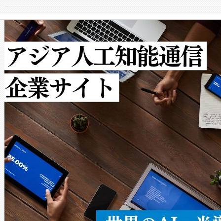
からシステム統合、試運転、
では、反射率10％のターゲッ
クルの各段階のデータを監視
で向上し、最大検知距離は1,0
[…]
ットだけで最大1キロメートル
ルの変電所周囲を監視でき、
作業と点群処理を簡素化できま
Avia 2は、2種類のFOVオ
× 80°のノーマルモード、長距離
ードを切り替えて使用するこ
ることなく、単一のデバイス
うにします。遠距離まで届く
密度なスキャ
[…]