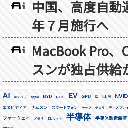
中国、高度自動
年７月施行へ
MacBook Pr
スンが独占供給
AI
EV
NVID
GPU
BYD
LLM
AIチップ
apple
CATL
IC
サムスン
エヌビディア
スマートフォン
ディスプレ
チップ
テスラ
半導体
ファーウェイ
半導体製造装置
ロボット
メモリ