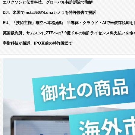
エリクソンと伝音科技、グローバル特許訴訟で和解
DJI、米国でInsta360のLunaカメラを特許侵害で提訴
EU、「技術主権」確立へ本格始動 半導体・クラウド・AIで米依存脱却を
英国裁判所、サムスンにZTEへの3.9億ドルの特許ライセンス料支払いを命
宇樹科技が勝訴、IPO直前の特許訴訟で