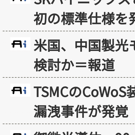
初の標準仕様を
米国、中国製光
検討か＝報道
TSMCのCoW
漏洩事件が発覚