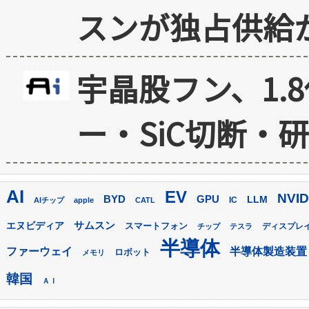
スンが独占供給
宇晶股フン、1.
ー・SiC切断・
AI
EV
NVID
GPU
BYD
LLM
AIチップ
apple
CATL
IC
サムスン
エヌビディア
スマートフォン
ディスプレ
チップ
テスラ
半導体
ファーウェイ
半導体製造装置
ロボット
メモリ
韓国
ＡＩ