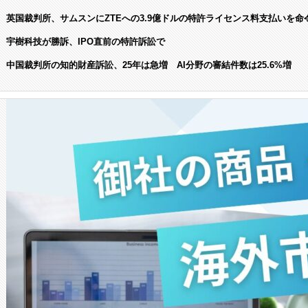
英国裁判所、サムスンにZTEへの3.9億ドルの特許ライセンス料支払いを命
宇樹科技が勝訴、IPO直前の特許訴訟で
中国裁判所の知的財産訴訟、25年は急増 AI分野の審結件数は25.6%増