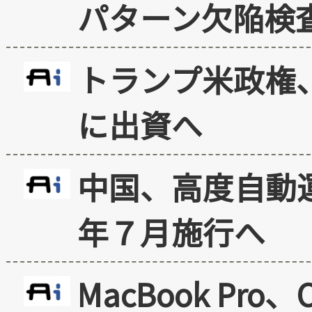
パターン欠陥検
トランプ米政権
に出資へ
中国、高度自動
年７月施行へ
MacBook Pr