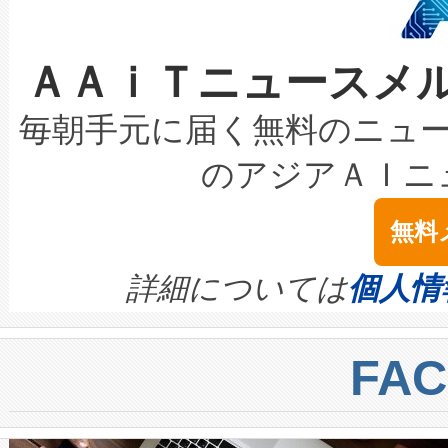
なレーザースポットにより、高
限を超えて利用可能な電力容量
取得できる可能性もあります。
ＡＡｉＴニュースメ
な環境下でも豊かなディテー
持できるよう貢献します。こ
設には、3億～4億ドルかかるこ
キロメートル範囲を検出 Livox Unveil
ービスレベル契約（SLA）違
最高経営責任者（CEO）であるHi
毎朝手元に届く無料のニュ
LiDAR for Inspections, Transpor
テリー性能の劣化によるダウ
す。「当社のfully-connected c
のアジアＡＩニ
は1535 nmレーザーを搭載
念は、現在データセンターが
ームを利用すれば、6,000万～
無料
イズの小径化を実現すること
ます。 Voltaiq provides a comple
きます。この効率性は、フェ
す。ノーマルモードでは、Avia
quality and reliability for AI da
詳細については
個人情
BESS stack to ensure battery qual
ートル先まで検出でき、これは
centers. Voltaiqは、a
トに対して約600メートルに
FA
からシステム統合、試運転、
では、反射率10％のターゲッ
クルの各段階のデータを監視