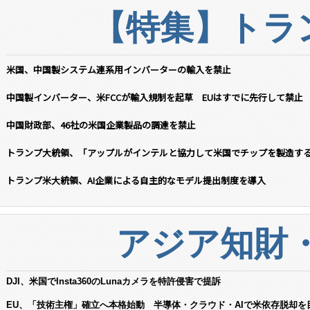
【特集】トラン
米国、中国製システム連系用インバーターの輸入を禁止
中国製インバーター、米FCCが輸入規制を起草 EUはすでに先行して禁止
中国財政部、46社の米国企業製品の調達を禁止
トランプ大統領、「アップルがインテルと協力して米国でチップを製造す
トランプ米大統領、AI企業による自主的なモデル提出制度を導入
アジア知財
DJI、米国でInsta360のLunaカメラを特許侵害で提訴
EU、「技術主権」確立へ本格始動 半導体・クラウド・AIで米依存脱却を