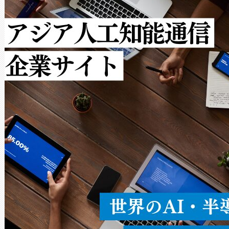
で向上し、最大検知距離は1,0
[…]
ットだけで最大1キロメートル
ルの変電所周囲を監視でき、
作業と点群処理を簡素化できま
Avia 2は、2種類のFOVオ
× 80°のノーマルモード、長距離
ードを切り替えて使用するこ
ることなく、単一のデバイス
うにします。遠距離まで届く
密度なスキャ
[…]