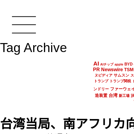
Tag Archive
AI
BYD
AIチップ
apple
PR Newswire
TSM
サムスン
ヌビディア
ス
トランプ
トランプ関税
ファーウェ
ンドリー
台湾
造装置
新工場
台湾当局、南アフリカ