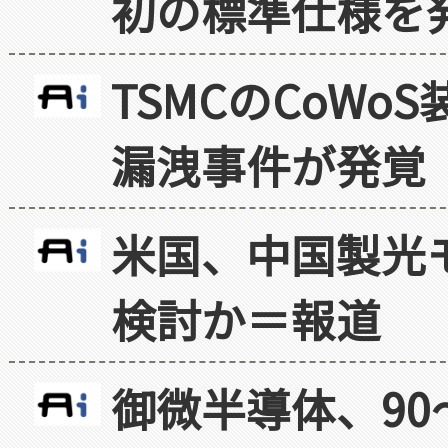
初の標準仕様を
TSMCのCoW
漏洩事件が発覚
米国、中国製光
検討か＝報道
御微半導体、90