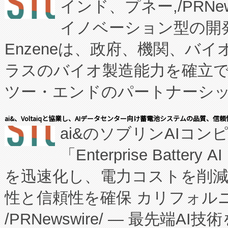
インド、プネー,/PRNe
イノベーション型の開発
Enzeneは、政府、機関、バ
ラスのバイオ製造能力を確立
ツー・エンドのパートナーシッ
表しました。 同社の実績あるEnzeneX®
ai&、Voltaiqと協業し、AIデータセンター向け蓄電池システムの品質、信
ai&のソブリンAIコンピ
manufacturing™ (FC
「Enterprise Batte
たNeXは、バイオ医薬品製造
を迅速化し、電力コストを削
従来のフェッドバッチ施設の
性と信頼性を確保 カリフォルニア
に、患者やサプライチェーン
/PRNewswire/ — 最先端
キー方式で拡張性が高く、持