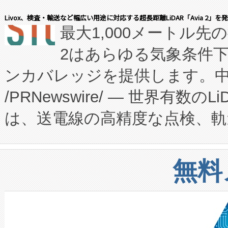
会社エーアイ・アンド：本社横
す。FCCM‑を活用した現地
Livox、検査・輸送など幅広い用途に対応する超長距離LiDAR「Avia 2」を
最大1,000メートル先
President原信平）と、エ
患者にとっての費用負担を大幅
2はあらゆる気象条件
ードするVoltaiqは、日本に
のアクセスを大幅に拡大することができ
ンカバレッジを提供します。中国
ーエネルギー貯蔵システム（B
Fully-Connected Continuous M
/PRNewswire/ — 世界有数の
た。 Voltaiq独自のAI搭
プログラムには、施設設計・内装
は、送電線の高精度な点検、軌
定、統合、導入、運用に至る
に関する技術移転および知的財産
や穀物倉庫におけるバルク材の
安全性を追跡し、確保する事を
構造化トレーニングカリキュ
リューション「Avia 2」を発
増加しているデータセンター
上げおよび商用化段階におけ
無料
したAvia 2は、1,000メ
る電力網に大きな負担をかけ
設備整備および立ち上げ調整
狭視野のFOVを切り替えるこ
事業者の負担軽減という課題
加組織は、Enzeneのバイオ
ケーブル、枝などの細かな対
系統連系を迅速にし、ピーク需
選定された製品について、自