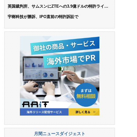
AIで米依存脱却を目指す
英国裁判所、サムスンにZTEへの3.9億ドルの特許ライセ
ンス料支払いを命令
宇樹科技が勝訴、IPO直前の特許訴訟で
月間ニュースダイジェスト