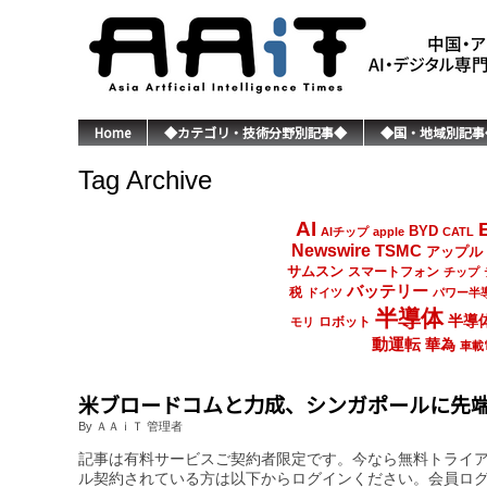
Home
◆カテゴリ・技術分野別記事◆
◆国・地域別記事
Tag Archive
AI
BYD
AIチップ
apple
CATL
Newswire
TSMC
アップル
サムスン
スマートフォン
チップ
バッテリー
税
ドイツ
パワー半
半導体
半導
ロボット
モリ
動運転
華為
車載
米ブロードコムと力成、シンガポールに先端
By ＡＡｉＴ 管理者
記事は有料サービスご契約者限定です。今なら無料トライ
ル契約されている方は以下からログインください。会員ロ