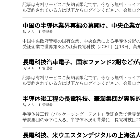
記事は有料サービスご契約者限定です。今なら無料トライ
ル契約されている方は以下からログインください。会員ロ
中国の半導体業界再編の幕開け、中央企業
By ＡＡｉＴ 管理者
中国中央政府管轄の国有企業、中央企業による半導体分野
受託企業で世界第3位の江蘇長電科技（JCET）は13日、
長電科技汽車電子、国家ファンド2期などが
By ＡＡｉＴ 管理者
記事は有料サービスご契約者限定です。今なら無料トライ
ル契約されている方は以下からログインください。会員ロ
半導体後工程の長電科技、華潤集団が実質
By ＡＡｉＴ 管理者
半導体後工程（パッケージング・テスト）受託企業で世界第
華潤集団の傘下に入る。半導体不況を背景に、長電科技は2
長電科技、米ウエスタンデジタルの上海法