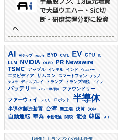
宇晶股フン、1.8億元増資
で大型ウエハー・SiC切
断・研磨装置分野に投資
へ
AI
EV
GPU
BYD
AIチップ
apple
CATL
IC
PR Newswire
NVIDIA
LLM
OLED
TSMC
アップル
インド
インテル
ウエハー
サムスン
エヌビディア
スマートフォン
チップ
トランプ
ディスプレイ
トランプ関税
テスラ
ドイツ
バッテリー
ファウンドリー
パワー半導体
半導体
ファーウェイ
ロボット
メモリ
台湾
半導体製造装置
決算
新工場
米中
韓国
自動運転
華為
電池
関税
車載電池
ＡＩ
【特集】トランプ2.0の対中政策