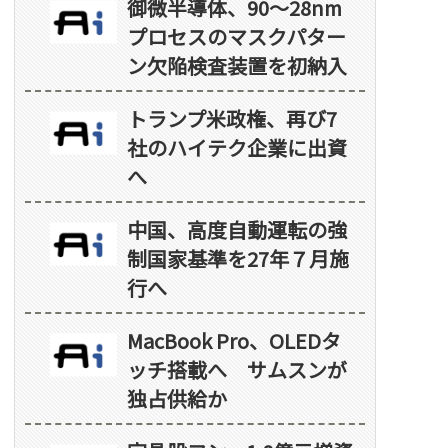
御微半導体、90～28nm
プロセスのマスクパター
ン欠陥検査装置を初納入
トランプ米政権、再び7
社のハイテク企業に出資
へ
中国、高度自動運転の強
制国家基準を27年７月施
行へ
MacBook Pro、OLEDタ
ッチ搭載へ サムスンが
独占供給か