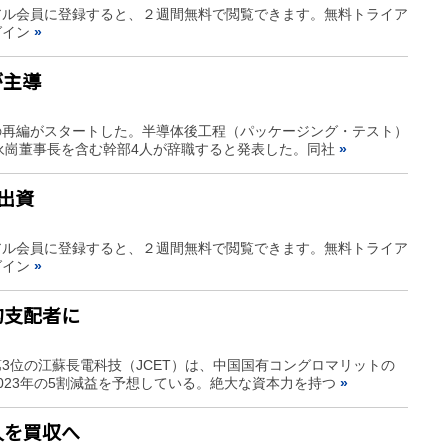
アル会員に登録すると、２週間無料で閲覧できます。無料トライア
グイン
»
が主導
の再編がスタートした。半導体後工程（パッケージング・テスト）
高永崗董事長を含む幹部4人が辞職すると発表した。同社
»
出資
アル会員に登録すると、２週間無料で閲覧できます。無料トライア
グイン
»
的支配者に
3位の江蘇長電科技（JCET）は、中国国有コングロマリットの
023年の5割減益を予想している。絶大な資本力を持つ
»
人を買収へ