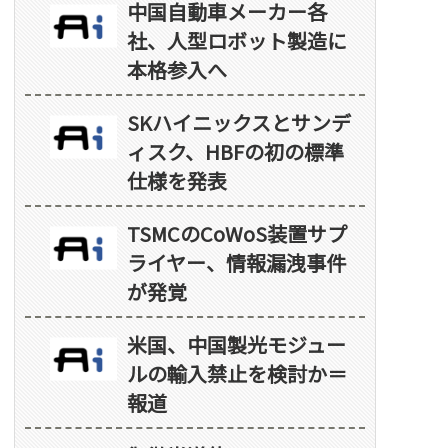
中国自動車メーカー各
社、人型ロボット製造に
本格参入へ
SKハイニックスとサンデ
ィスク、HBFの初の標準
仕様を発表
TSMCのCoWoS装置サプ
ライヤー、情報漏洩事件
が発覚
米国、中国製光モジュー
ルの輸入禁止を検討か＝
報道