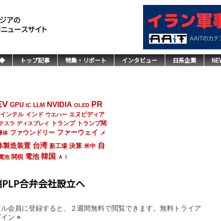
◆
トップ記事
特集・リポート
インタビュー
日系企業
NE
EV
NVIDIA
PR
GPU
LLM
IC
OLED
インド
エヌビディア
インテル
ウエハー
トランプ
トランプ関
テスラ
ディスプレイ
ファーウェイ
ファウンドリー
導体
メ
台湾
自
体製造装置
決算
新工場
米中
韓国
電池
関税
電池
ＡＩ
PLP合弁会社設立へ
アル会員に登録すると、２週間無料で閲覧できます。無料トライア
グイン
»