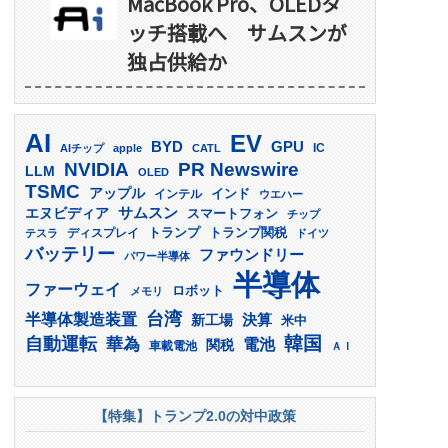
MacBook Pro、OLEDタ
ッチ搭載へ サムスンが
独占供給か
AI
EV
GPU
BYD
AIチップ
apple
CATL
IC
PR Newswire
NVIDIA
LLM
OLED
TSMC
アップル
インド
インテル
ウエハー
サムスン
エヌビディア
スマートフォン
チップ
トランプ
ディスプレイ
トランプ関税
テスラ
ドイツ
バッテリー
ファウンドリー
パワー半導体
半導体
ファーウェイ
ロボット
メモリ
台湾
半導体製造装置
決算
新工場
米中
韓国
自動運転
華為
電池
関税
車載電池
ＡＩ
【特集】トランプ2.0の対中政策