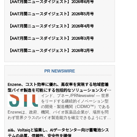
【AAiT月間ニュースダイジェスト】2026年6月号
【AAiT月間ニュースダイジェスト】2026年5月号
【AAiT月間ニュースダイジェスト】2026年4月号
【AAiT月間ニュースダイジェスト】2026年3月号
【AAiT月間ニュースダイジェスト】2026年2月号
PR NEWSWIRE
Enzene、コスト効率に優れ、高収率を実現する地域密着
型バイオ製造を可能にする包括的なソリューションスイー
ト「NeX™」 をリリース
インド、プネー,/PRNewswire/ — 世界
をリードする継続的イノベーション型
の開発・製造機関（CIDMO™）である
Enzeneは、政府、機関、バイオ医薬品企業が、場所を問
わず世界クラスのバイオ製造能力を確立できるようにす
る、変革的なエンド・ツー・エンドのパートナーシップモ
デル「NeX™」の立ち上げを発表しました。 同社の実績
ai&、Voltaiqと協業し、AIデータセンター向け蓄電池シス
あるEnzeneX® fully‑connected continuous
テムの品質、信頼性、安全性を確保