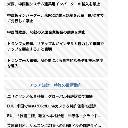
米国、中国製システム連系用インバーターの輸入を禁止
中国製インバーター、米FCCが輸入規制を起草 EUはすで
に先行して禁止
中国財政部、46社の米国企業製品の調達を禁止
トランプ大統領、「アップルがインテルと協力して米国で
チップを製造する」と表明
トランプ米大統領、AI企業による自主的なモデル提出制度
を導入
アジア知財・特許の最新動向
エリクソンと伝音科技、グローバル特許訴訟で和解
DJI、米国でInsta360のLunaカメラを特許侵害で提訴
EU、「技術主権」確立へ本格始動 半導体・クラウド・
AIで米依存脱却を目指す
英国裁判所、サムスンにZTEへの3.9億ドルの特許ライセ