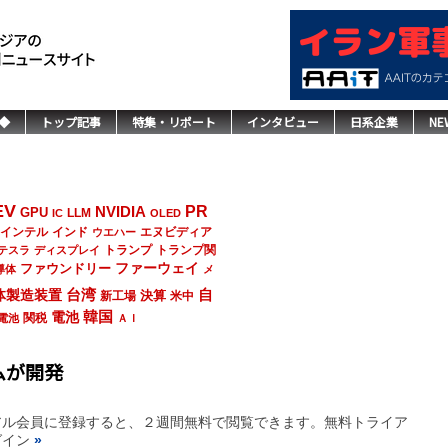
◆
トップ記事
特集・リポート
インタビュー
日系企業
NE
EV
NVIDIA
PR
GPU
LLM
IC
OLED
インド
エヌビディア
インテル
ウエハー
トランプ
トランプ関
テスラ
ディスプレイ
ファーウェイ
ファウンドリー
導体
メ
台湾
自
体製造装置
決算
新工場
米中
韓国
電池
関税
電池
ＡＩ
ムが開発
アル会員に登録すると、２週間無料で閲覧できます。無料トライア
グイン
»