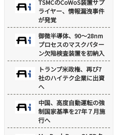
TSMCのCoWoS装置サプ
ライヤー、情報漏洩事件
が発覚
御微半導体、90～28nm
プロセスのマスクパター
ン欠陥検査装置を初納入
トランプ米政権、再び7
社のハイテク企業に出資
へ
中国、高度自動運転の強
制国家基準を27年７月施
行へ