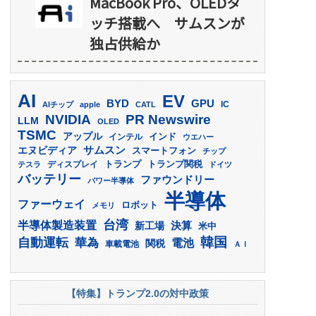
MacBook Pro、OLEDタ
ッチ搭載へ サムスンが
独占供給か
AI
EV
GPU
BYD
AIチップ
apple
CATL
IC
PR Newswire
NVIDIA
LLM
OLED
TSMC
アップル
インド
インテル
ウエハー
サムスン
エヌビディア
スマートフォン
チップ
トランプ
ディスプレイ
トランプ関税
テスラ
ドイツ
バッテリー
ファウンドリー
パワー半導体
半導体
ファーウェイ
ロボット
メモリ
台湾
半導体製造装置
決算
新工場
米中
韓国
自動運転
華為
電池
関税
車載電池
ＡＩ
【特集】トランプ2.0の対中政策