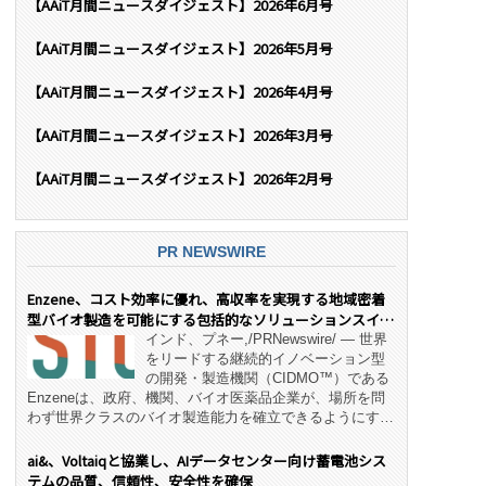
【AAiT月間ニュースダイジェスト】2026年6月号
【AAiT月間ニュースダイジェスト】2026年5月号
【AAiT月間ニュースダイジェスト】2026年4月号
【AAiT月間ニュースダイジェスト】2026年3月号
【AAiT月間ニュースダイジェスト】2026年2月号
PR NEWSWIRE
Enzene、コスト効率に優れ、高収率を実現する地域密着
型バイオ製造を可能にする包括的なソリューションスイー
ト「NeX™」 をリリース
インド、プネー,/PRNewswire/ — 世界
をリードする継続的イノベーション型
の開発・製造機関（CIDMO™）である
Enzeneは、政府、機関、バイオ医薬品企業が、場所を問
わず世界クラスのバイオ製造能力を確立できるようにす
る、変革的なエンド・ツー・エンドのパートナーシップモ
デル「NeX™」の立ち上げを発表しました。 同社の実績
ai&、Voltaiqと協業し、AIデータセンター向け蓄電池シス
あるEnzeneX® fully‑connected continuous
テムの品質、信頼性、安全性を確保