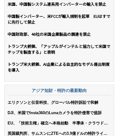
米国、中国製システム連系用インバーターの輸入を禁止
中国製インバーター、米FCCが輸入規制を起草 EUはすで
に先行して禁止
中国財政部、46社の米国企業製品の調達を禁止
トランプ大統領、「アップルがインテルと協力して米国で
チップを製造する」と表明
トランプ米大統領、AI企業による自主的なモデル提出制度
を導入
アジア知財・特許の最新動向
エリクソンと伝音科技、グローバル特許訴訟で和解
DJI、米国でInsta360のLunaカメラを特許侵害で提訴
EU、「技術主権」確立へ本格始動 半導体・クラウド・
AIで米依存脱却を目指す
英国裁判所、サムスンにZTEへの3.9億ドルの特許ライセ