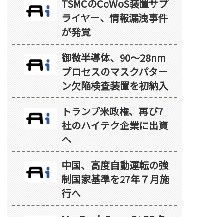
TSMCのCoWoS装置サプ
ライヤー、情報漏洩事件
が発覚
御微半導体、90～28nm
プロセスのマスクパター
ン欠陥検査装置を初納入
トランプ米政権、再び7
社のハイテク企業に出資
へ
中国、高度自動運転の強
制国家基準を27年７月施
行へ