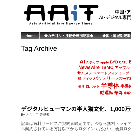
Home
◆カテゴリ・技術分野別記事◆
◆国・地域別記事
Tag Archive
AI
BYD
AIチップ
apple
CATL
Newswire
TSMC
アップル
サムスン
スマートフォン
チップ
バッテリー
税
ドイツ
パワー半
半導体
半導
ロボット
モリ
動運転
華為
車載
デジタルヒューマンの半人猫文化、1,000
By ＡＡｉＴ 管理者
記事は有料サービスご契約者限定です。今なら無料トライ
ル契約されている方は以下からログインください。会員ロ