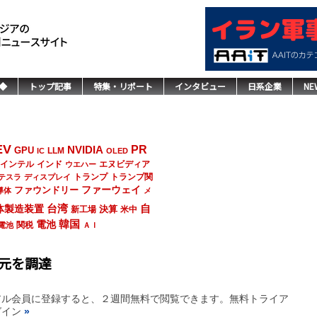
◆
トップ記事
特集・リポート
インタビュー
日系企業
NE
EV
NVIDIA
PR
GPU
LLM
IC
OLED
インド
エヌビディア
インテル
ウエハー
トランプ
トランプ関
テスラ
ディスプレイ
ファーウェイ
ファウンドリー
導体
メ
台湾
自
体製造装置
決算
新工場
米中
韓国
電池
関税
電池
ＡＩ
万元を調達
アル会員に登録すると、２週間無料で閲覧できます。無料トライア
グイン
»