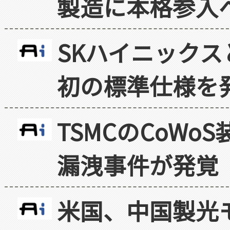
製造に本格参入
SKハイニックス
初の標準仕様を
TSMCのCoW
漏洩事件が発覚
米国、中国製光