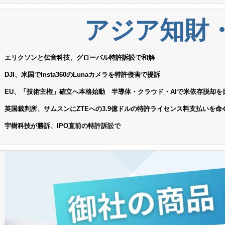
アジア知財
エリクソンと伝音科技、グローバル特許訴訟で和解
DJI、米国でInsta360のLunaカメラを特許侵害で提訴
EU、「技術主権」確立へ本格始動 半導体・クラウド・AIで米依存脱却を
英国裁判所、サムスンにZTEへの3.9億ドルの特許ライセンス料支払いを命
宇樹科技が勝訴、IPO直前の特許訴訟で