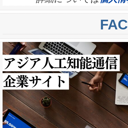
BESS stack to ensure battery qual
ートル先まで検出でき、これは
centers. Voltaiqは、a
トに対して約600メートルに
FA
からシステム統合、試運転、
では、反射率10％のターゲッ
クルの各段階のデータを監視
で向上し、最大検知距離は1,0
[…]
ットだけで最大1キロメートル
ルの変電所周囲を監視でき、
作業と点群処理を簡素化できま
Avia 2は、2種類のFOVオ
× 80°のノーマルモード、長距離
ードを切り替えて使用するこ