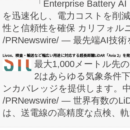
「Enterprise Batte
たNeXは、バイオ医薬品製造
を迅速化し、電力コストを削
従来のフェッドバッチ施設の
性と信頼性を確保 カリフォルニア
に、患者やサプライチェーン
/PRNewswire/ — 最先端
キー方式で拡張性が高く、持
会社エーアイ・アンド：本社横
す。FCCM‑を活用した現地
Livox、検査・輸送など幅広い用途に対応する超長距離LiDAR「Avia 2」を
最大1,000メートル先
President原信平）と、エ
患者にとっての費用負担を大幅
2はあらゆる気象条件
ードするVoltaiqは、日本に
のアクセスを大幅に拡大することができ
ンカバレッジを提供します。中国
ーエネルギー貯蔵システム（B
Fully-Connected Continuous M
/PRNewswire/ — 世界有数の
た。 Voltaiq独自のAI搭
プログラムには、施設設計・内装
は、送電線の高精度な点検、軌
定、統合、導入、運用に至る
に関する技術移転および知的財産
や穀物倉庫におけるバルク材の
安全性を追跡し、確保する事を
構造化トレーニングカリキュ