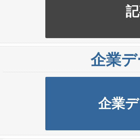
記
企業デ
企業デ