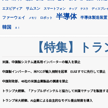
サムスン
エヌビディア
スマートフォン
ディスプレ
チップ
テスラ
半導体
ファーウェイ
半導体製造装置
ロボット
メモリ
韓国
ＡＩ
【特集】トラン
米国、中国製システム連系用インバーターの輸入を禁止
中国製インバーター、米FCCが輸入規制を起草 EUはすでに先行して禁止
中国財政部、46社の米国企業製品の調達を禁止
トランプ大統領、「アップルがインテルと協力して米国でチップを製造す
トランプ米大統領、AI企業による自主的なモデル提出制度を導入