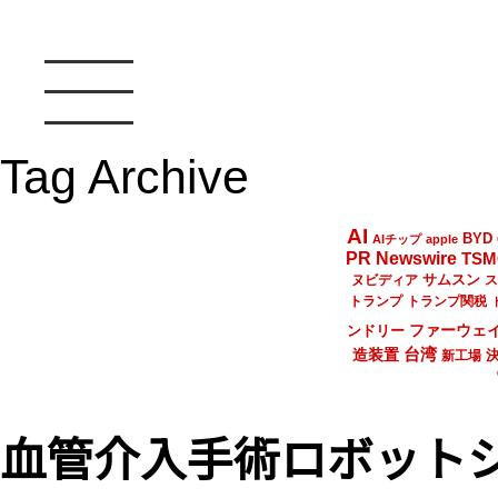
Tag Archive
AI
BYD
AIチップ
apple
PR Newswire
TSM
サムスン
ヌビディア
ス
トランプ
トランプ関税
ファーウェ
ンドリー
台湾
造装置
新工場
血管介入手術ロボット