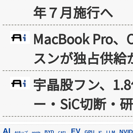
年７月施行へ
MacBook Pr
スンが独占供給
宇晶股フン、1.
ー・SiC切断・
AI
EV
NVID
GPU
BYD
LLM
AIチップ
apple
CATL
IC