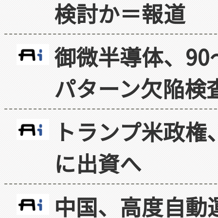
検討か＝報道
御微半導体、90
パターン欠陥検
トランプ米政権
に出資へ
中国、高度自動