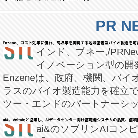
PR N
Enzene、コスト効率に優れ、高収率を実現する地域密着型バイオ製造を可
インド、プネー,/PRNe
イノベーション型の開発
Enzeneは、政府、機関、バ
ラスのバイオ製造能力を確立
ツー・エンドのパートナーシッ
表しました。 同社の実績あるEnzeneX®
ai&、Voltaiqと協業し、AIデータセンター向け蓄電池システムの品質、信
ai&のソブリンAIコンピ
manufacturing™ (FC