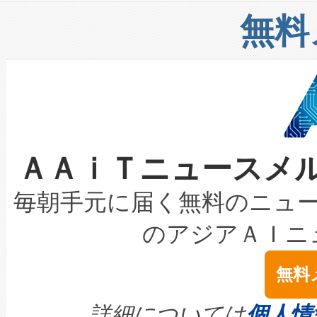
リューション「Avia 2」を発
増加しているデータセンター
上げおよび商用化段階におけ
無料
したAvia 2は、1,000メ
る電力網に大きな負担をかけ
設備整備および立ち上げ調整
狭視野のFOVを切り替えるこ
事業者の負担軽減という課題
加組織は、Enzeneのバイオ
ケーブル、枝などの細かな対
系統連系を迅速にし、ピーク需
選定された製品について、自
なレーザースポットにより、高
限を超えて利用可能な電力容量
取得できる可能性もあります。
ＡＡｉＴニュースメ
な環境下でも豊かなディテー
持できるよう貢献します。こ
設には、3億～4億ドルかかるこ
キロメートル範囲を検出 Livox Unveil
ービスレベル契約（SLA）違
最高経営責任者（CEO）であるHi
毎朝手元に届く無料のニュ
LiDAR for Inspections, Transpor
テリー性能の劣化によるダウ
す。「当社のfully-connected c
のアジアＡＩニ
は1535 nmレーザーを搭載
念は、現在データセンターが
ームを利用すれば、6,000万～
無料
イズの小径化を実現すること
ます。 Voltaiq provides a comple
きます。この効率性は、フェ
す。ノーマルモードでは、Avia
quality and reliability for AI da
詳細については
個人情