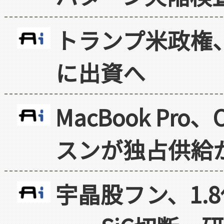
トランプ米政権
に出資へ
MacBook Pr
スンが独占供給
宇晶股フン、1.