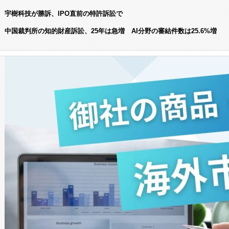
宇樹科技が勝訴、IPO直前の特許訴訟で
中国裁判所の知的財産訴訟、25年は急増 AI分野の審結件数は25.6%増