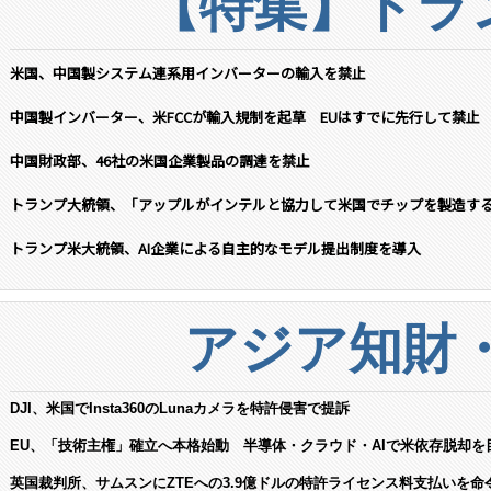
【特集】トラン
米国、中国製システム連系用インバーターの輸入を禁止
中国製インバーター、米FCCが輸入規制を起草 EUはすでに先行して禁止
中国財政部、46社の米国企業製品の調達を禁止
トランプ大統領、「アップルがインテルと協力して米国でチップを製造す
トランプ米大統領、AI企業による自主的なモデル提出制度を導入
アジア知財
DJI、米国でInsta360のLunaカメラを特許侵害で提訴
EU、「技術主権」確立へ本格始動 半導体・クラウド・AIで米依存脱却を
英国裁判所、サムスンにZTEへの3.9億ドルの特許ライセンス料支払いを命