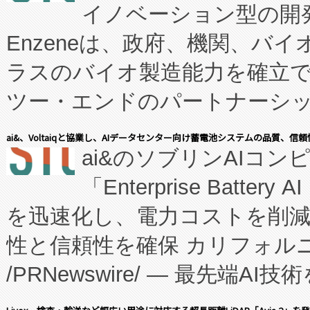
イノベーション型の開発
Enzeneは、政府、機関、バ
ラスのバイオ製造能力を確立
ツー・エンドのパートナーシッ
表しました。 同社の実績あるEnzeneX®
ai&、Voltaiqと協業し、AIデータセンター向け蓄電池システムの品質、信
ai&のソブリンAIコンピ
manufacturing™ (FC
「Enterprise Batte
たNeXは、バイオ医薬品製造
を迅速化し、電力コストを削
従来のフェッドバッチ施設の
性と信頼性を確保 カリフォルニア
に、患者やサプライチェーン
/PRNewswire/ — 最先端
キー方式で拡張性が高く、持
会社エーアイ・アンド：本社横
す。FCCM‑を活用した現地