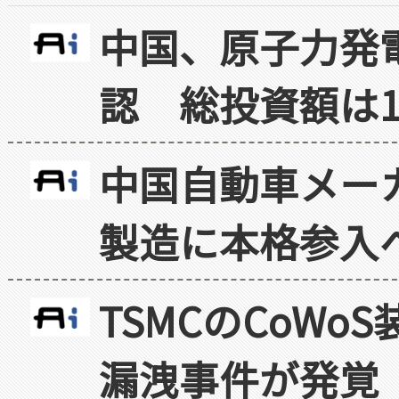
中国、原子力発
認 総投資額は1
中国自動車メー
製造に本格参入
TSMCのCoW
漏洩事件が発覚