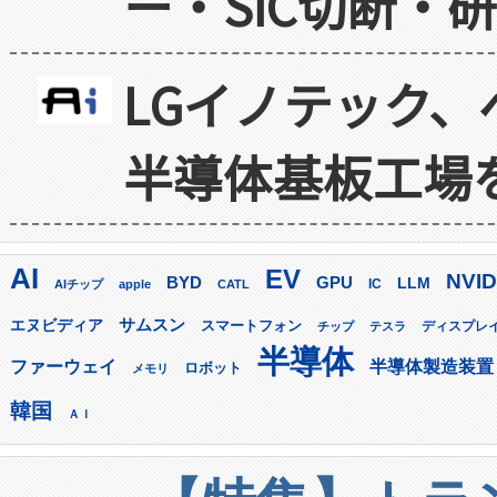
ー・SiC切断・
LGイノテック、
半導体基板工場
AI
EV
NVID
GPU
BYD
LLM
AIチップ
apple
CATL
IC
サムスン
エヌビディア
スマートフォン
ディスプレ
チップ
テスラ
半導体
ファーウェイ
半導体製造装置
ロボット
メモリ
韓国
ＡＩ