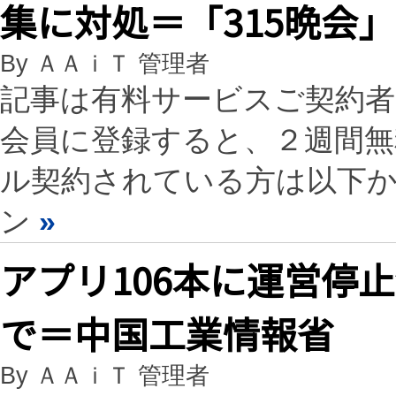
集に対処＝「315晩会
By ＡＡｉＴ 管理者
記事は有料サービスご契約
会員に登録すると、２週間
ル契約されている方は以下
ン
»
アプリ106本に運営停
で＝中国工業情報省
By ＡＡｉＴ 管理者