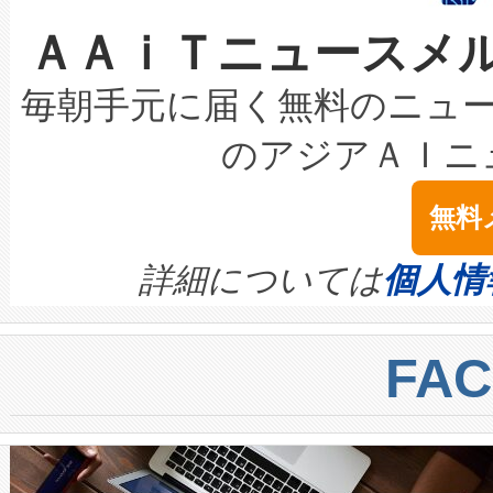
なレーザースポットにより、高
限を超えて利用可能な電力容量
取得できる可能性もあります。
ＡＡｉＴニュースメ
な環境下でも豊かなディテー
持できるよう貢献します。こ
設には、3億～4億ドルかかるこ
キロメートル範囲を検出 Livox Unveil
ービスレベル契約（SLA）違
最高経営責任者（CEO）であるHi
毎朝手元に届く無料のニュ
LiDAR for Inspections, Transpor
テリー性能の劣化によるダウ
す。「当社のfully-connected c
のアジアＡＩニ
は1535 nmレーザーを搭載
念は、現在データセンターが
ームを利用すれば、6,000万～
無料
イズの小径化を実現すること
ます。 Voltaiq provides a comple
きます。この効率性は、フェ
す。ノーマルモードでは、Avia
quality and reliability for AI da
詳細については
個人情
BESS stack to ensure battery qual
ートル先まで検出でき、これは
centers. Voltaiqは、a
トに対して約600メートルに
FA
からシステム統合、試運転、
では、反射率10％のターゲッ
クルの各段階のデータを監視
で向上し、最大検知距離は1,0
[…]