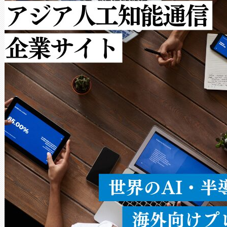
ットだけで最大1キロメートル
ルの変電所周囲を監視でき、
作業と点群処理を簡素化できま
Avia 2は、2種類のFOVオ
× 80°のノーマルモード、長距離
ードを切り替えて使用するこ
ることなく、単一のデバイス
うにします。遠距離まで届く
密度なスキャ
[…]