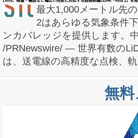
Livox、検査・輸送など幅広い用途に対応する超長距離LiDAR「Avia 2」を
最大1,000メートル先
President原信平）と、エ
患者にとっての費用負担を大幅
2はあらゆる気象条件
ードするVoltaiqは、日本に
のアクセスを大幅に拡大することができ
ンカバレッジを提供します。中国
ーエネルギー貯蔵システム（B
Fully-Connected Continuous M
/PRNewswire/ — 世界有数の
た。 Voltaiq独自のAI搭
プログラムには、施設設計・内装
は、送電線の高精度な点検、軌
定、統合、導入、運用に至る
に関する技術移転および知的財産
や穀物倉庫におけるバルク材の
安全性を追跡し、確保する事を
構造化トレーニングカリキュ
リューション「Avia 2」を発
増加しているデータセンター
上げおよび商用化段階におけ
無料
したAvia 2は、1,000メ
る電力網に大きな負担をかけ
設備整備および立ち上げ調整
狭視野のFOVを切り替えるこ
事業者の負担軽減という課題
加組織は、Enzeneのバイオ
ケーブル、枝などの細かな対
系統連系を迅速にし、ピーク需
選定された製品について、自