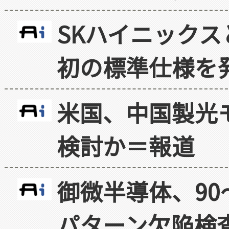
SKハイニックス
初の標準仕様を
米国、中国製光
検討か＝報道
御微半導体、90
パターン欠陥検