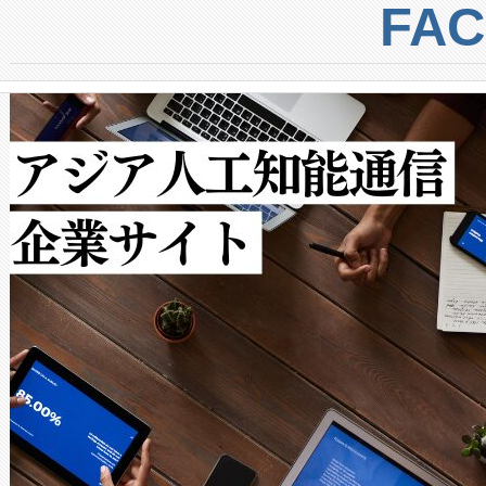
centers. Voltaiqは、a
トに対して約600メートルに
FA
からシステム統合、試運転、
では、反射率10％のターゲッ
クルの各段階のデータを監視
で向上し、最大検知距離は1,0
[…]
ットだけで最大1キロメートル
ルの変電所周囲を監視でき、
作業と点群処理を簡素化できま
Avia 2は、2種類のFOVオ
× 80°のノーマルモード、長距離
ードを切り替えて使用するこ
ることなく、単一のデバイス
うにします。遠距離まで届く