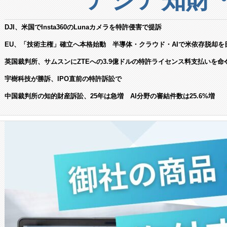
DJI、米国でInsta360のLunaカメラを特許侵害で提訴
EU、「技術主権」確立へ本格始動 半導体・クラウド・AIで米依存脱却を
英国裁判所、サムスンにZTEへの3.9億ドルの特許ライセンス料支払いを命
宇樹科技が勝訴、IPO直前の特許訴訟で
中国裁判所の知的財産訴訟、25年は急増 AI分野の審結件数は25.6%増