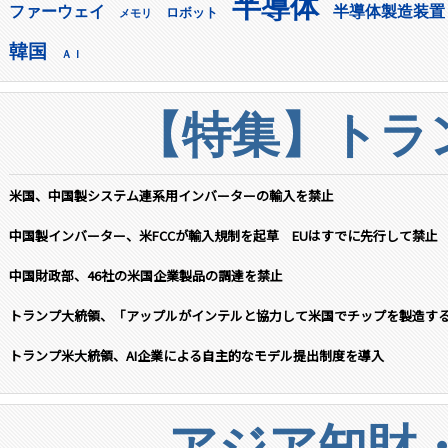
半導体
ファーウェイ
半導体製造装置
ロボット
メモリ
韓国
ＡＩ
【特集】トラン
米国、中国製システム連系用インバーターの輸入を禁止
中国製インバーター、米FCCが輸入規制を起草 EUはすでに先行して禁止
中国財政部、46社の米国企業製品の調達を禁止
トランプ大統領、「アップルがインテルと協力して米国でチップを製造す
トランプ米大統領、AI企業による自主的なモデル提出制度を導入
アジア知財