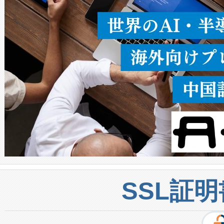
密度なスキャ
[…]
SSL証