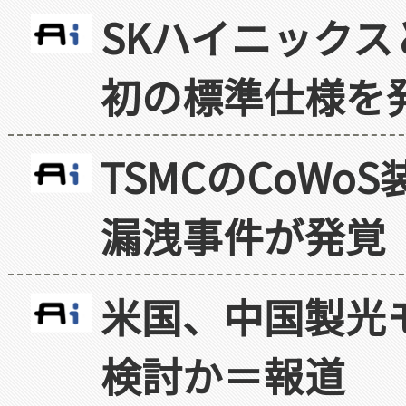
SKハイニックス
初の標準仕様を
TSMCのCoW
漏洩事件が発覚
米国、中国製光
検討か＝報道