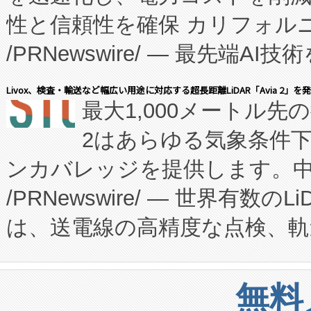
性と信頼性を確保 カリフォルニア
に、患者やサプライチェーン
/PRNewswire/ — 最先端
キー方式で拡張性が高く、持
会社エーアイ・アンド：本社横
す。FCCM‑を活用した現地
Livox、検査・輸送など幅広い用途に対応する超長距離LiDAR「Avia 2」を
最大1,000メートル先
President原信平）と、エ
患者にとっての費用負担を大幅
2はあらゆる気象条件
ードするVoltaiqは、日本に
のアクセスを大幅に拡大することができ
ンカバレッジを提供します。中国
ーエネルギー貯蔵システム（B
Fully-Connected Continuous M
/PRNewswire/ — 世界有数の
た。 Voltaiq独自のAI搭
プログラムには、施設設計・内装
は、送電線の高精度な点検、軌
定、統合、導入、運用に至る
に関する技術移転および知的財産
や穀物倉庫におけるバルク材の
安全性を追跡し、確保する事を
構造化トレーニングカリキュ
リューション「Avia 2」を発
増加しているデータセンター
上げおよび商用化段階におけ
無料