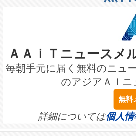
したAvia 2は、1,000メ
る電力網に大きな負担をかけ
設備整備および立ち上げ調整
狭視野のFOVを切り替えるこ
事業者の負担軽減という課題
加組織は、Enzeneのバイオ
ケーブル、枝などの細かな対
系統連系を迅速にし、ピーク需
選定された製品について、自
なレーザースポットにより、高
限を超えて利用可能な電力容量
取得できる可能性もあります。
ＡＡｉＴニュースメ
な環境下でも豊かなディテー
持できるよう貢献します。こ
設には、3億～4億ドルかかるこ
キロメートル範囲を検出 Livox Unveil
ービスレベル契約（SLA）違
最高経営責任者（CEO）であるHi
毎朝手元に届く無料のニュ
LiDAR for Inspections, Transpor
テリー性能の劣化によるダウ
す。「当社のfully-connected c
のアジアＡＩニ
は1535 nmレーザーを搭載
念は、現在データセンターが
ームを利用すれば、6,000万～
無料
イズの小径化を実現すること
ます。 Voltaiq provides a comple
きます。この効率性は、フェ
す。ノーマルモードでは、Avia
quality and reliability for AI da
詳細については
個人情
BESS stack to ensure battery qual
ートル先まで検出でき、これは