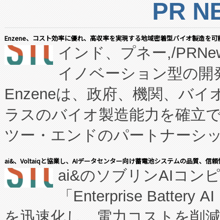
PR N
Enzene、コスト効率に優れ、高収率を実現する地域密着型バイオ製造を可
インド、プネー,/PRNe
イノベーション型の開発
Enzeneは、政府、機関、バ
ラスのバイオ製造能力を確立
ツー・エンドのパートナーシッ
表しました。 同社の実績あるEnzeneX®
ai&、Voltaiqと協業し、AIデータセンター向け蓄電池システムの品質、信
ai&のソブリンAIコンピ
manufacturing™ (FC
「Enterprise Batte
たNeXは、バイオ医薬品製造
を迅速化し、電力コストを削
従来のフェッドバッチ施設の