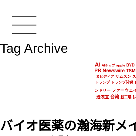
Tag Archive
AI
BYD
AIチップ
apple
PR Newswire
TSM
サムスン
ヌビディア
ス
トランプ
トランプ関税
ファーウェ
ンドリー
台湾
造装置
新工場
バイオ医薬の瀚海新メ