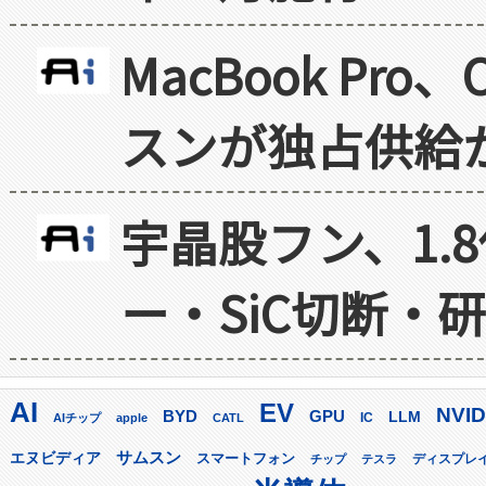
MacBook Pr
スンが独占供給
宇晶股フン、1.
ー・SiC切断・
AI
EV
NVID
GPU
BYD
LLM
AIチップ
apple
CATL
IC
サムスン
エヌビディア
スマートフォン
ディスプレ
チップ
テスラ