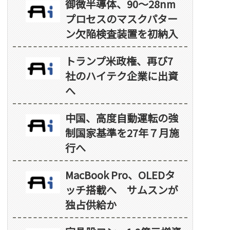
御微半導体、90～28nm
プロセスのマスクパター
ン欠陥検査装置を初納入
トランプ米政権、再び7
社のハイテク企業に出資
へ
中国、高度自動運転の強
制国家基準を27年７月施
行へ
MacBook Pro、OLEDタ
ッチ搭載へ サムスンが
独占供給か