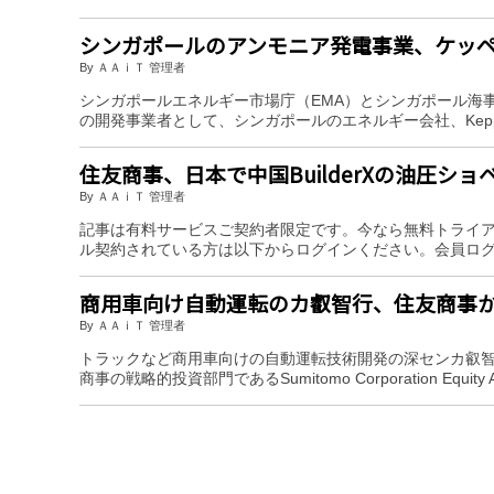
シンガポールのアンモニア発電事業、ケッ
By ＡＡｉＴ 管理者
シンガポールエネルギー市場庁（EMA）とシンガポール海事
の開発事業者として、シンガポールのエネルギー会社、Keppel In
住友商事、日本で中国BuilderXの油圧シ
By ＡＡｉＴ 管理者
記事は有料サービスご契約者限定です。今なら無料トライ
ル契約されている方は以下からログインください。会員ロ
商用車向け自動運転のカ叡智行、住友商事
By ＡＡｉＴ 管理者
トラックなど商用車向けの自動運転技術開発の深センカ叡智行
商事の戦略的投資部門であるSumitomo Corporation Equity Asi