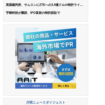
AIで米依存脱却を目指す
英国裁判所、サムスンにZTEへの3.9億ドルの特許ライセ
ンス料支払いを命令
宇樹科技が勝訴、IPO直前の特許訴訟で
月間ニュースダイジェスト