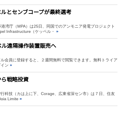
ペルとセンブコープが最終選考
港湾庁（MPA）は25日、同国でのアンモニア発電プロジェクト
frastructure（ケッペル・
»
ョベル遠隔操作装置販売へ
アル会員に登録すると、２週間無料で閲覧できます。無料トライア
グイン
»
から戦略投資
科技（カは上に下、Corage、広東省深セン市）は７日、住友
a Limite
»