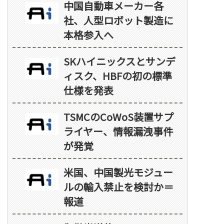
中国自動車メーカー各
社、人型ロボット製造に
本格参入へ
SKハイニックスとサンデ
ィスク、HBFの初の標準
仕様を発表
TSMCのCoWoS装置サプ
ライヤー、情報漏洩事件
が発覚
米国、中国製光モジュー
ルの輸入禁止を検討か＝
報道