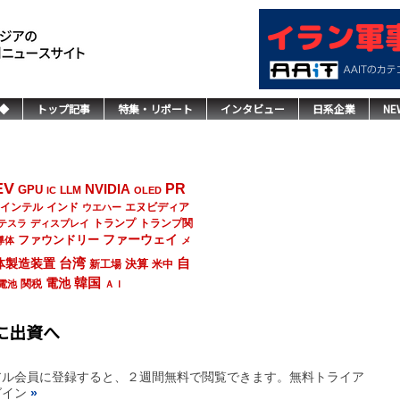
◆
トップ記事
特集・リポート
インタビュー
日系企業
NE
EV
NVIDIA
PR
GPU
LLM
IC
OLED
インド
エヌビディア
インテル
ウエハー
トランプ
トランプ関
テスラ
ディスプレイ
ファーウェイ
ファウンドリー
導体
メ
台湾
自
体製造装置
決算
新工場
米中
韓国
電池
関税
電池
ＡＩ
社に出資へ
アル会員に登録すると、２週間無料で閲覧できます。無料トライア
グイン
»