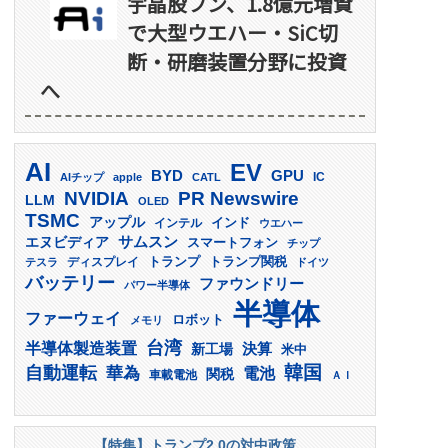
宇晶股フン、1.8億元増資
で大型ウエハー・SiC切
断・研磨装置分野に投資
へ
AI
EV
GPU
BYD
AIチップ
apple
CATL
IC
PR Newswire
NVIDIA
LLM
OLED
TSMC
アップル
インド
インテル
ウエハー
サムスン
エヌビディア
スマートフォン
チップ
トランプ
ディスプレイ
トランプ関税
テスラ
ドイツ
バッテリー
ファウンドリー
パワー半導体
半導体
ファーウェイ
ロボット
メモリ
台湾
半導体製造装置
決算
新工場
米中
韓国
自動運転
華為
電池
関税
車載電池
ＡＩ
【特集】トランプ2.0の対中政策