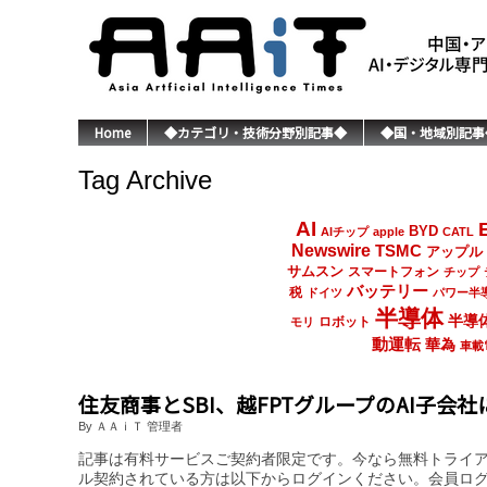
Home
◆カテゴリ・技術分野別記事◆
◆国・地域別記事
Tag Archive
AI
BYD
AIチップ
apple
CATL
Newswire
TSMC
アップル
サムスン
スマートフォン
チップ
バッテリー
税
ドイツ
パワー半
半導体
半導
ロボット
モリ
動運転
華為
車載
住友商事とSBI、越FPTグループのAI子会
By ＡＡｉＴ 管理者
記事は有料サービスご契約者限定です。今なら無料トライ
ル契約されている方は以下からログインください。会員ロ