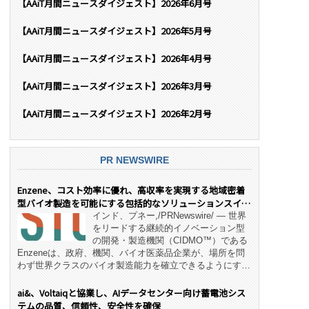
【AAiT月間ニュースダイジェスト】2026年6月号
【AAiT月間ニュースダイジェスト】2026年5月号
【AAiT月間ニュースダイジェスト】2026年4月号
【AAiT月間ニュースダイジェスト】2026年3月号
【AAiT月間ニュースダイジェスト】2026年2月号
PR NEWSWIRE
Enzene、コスト効率に優れ、高収率を実現する地域密着
型バイオ製造を可能にする包括的なソリューションスイー
ト「NeX™」 をリリース
インド、プネー,/PRNewswire/ — 世界
をリードする継続的イノベーション型
の開発・製造機関（CIDMO™）である
Enzeneは、政府、機関、バイオ医薬品企業が、場所を問
わず世界クラスのバイオ製造能力を確立できるようにす
る、変革的なエンド・ツー・エンドのパートナーシップモ
デル「NeX™」の立ち上げを発表しました。 同社の実績
ai&、Voltaiqと協業し、AIデータセンター向け蓄電池シス
あるEnzeneX® fully‑connected continuous
テムの品質、信頼性、安全性を確保