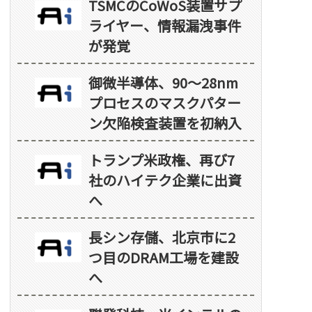
TSMCのCoWoS装置サプ
ライヤー、情報漏洩事件
が発覚
御微半導体、90～28nm
プロセスのマスクパター
ン欠陥検査装置を初納入
トランプ米政権、再び7
社のハイテク企業に出資
へ
長シン存儲、北京市に2
つ目のDRAM工場を建設
へ