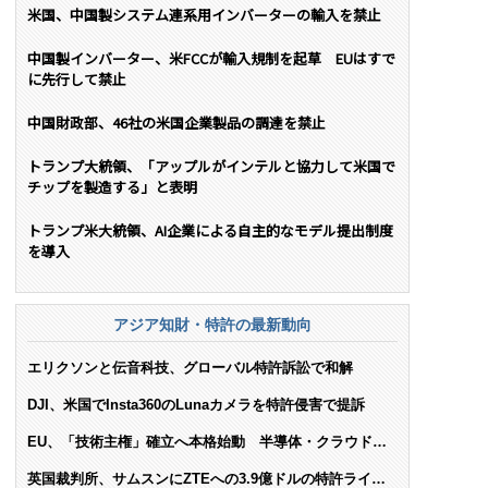
米国、中国製システム連系用インバーターの輸入を禁止
中国製インバーター、米FCCが輸入規制を起草 EUはすで
に先行して禁止
中国財政部、46社の米国企業製品の調達を禁止
トランプ大統領、「アップルがインテルと協力して米国で
チップを製造する」と表明
トランプ米大統領、AI企業による自主的なモデル提出制度
を導入
アジア知財・特許の最新動向
エリクソンと伝音科技、グローバル特許訴訟で和解
DJI、米国でInsta360のLunaカメラを特許侵害で提訴
EU、「技術主権」確立へ本格始動 半導体・クラウド・
AIで米依存脱却を目指す
英国裁判所、サムスンにZTEへの3.9億ドルの特許ライセ