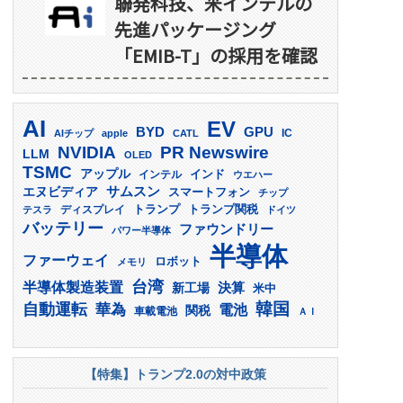
聯発科技、米インテルの
先進パッケージング
「EMIB-T」の採用を確認
AI
EV
GPU
BYD
AIチップ
apple
CATL
IC
PR Newswire
NVIDIA
LLM
OLED
TSMC
アップル
インド
インテル
ウエハー
サムスン
エヌビディア
スマートフォン
チップ
トランプ
ディスプレイ
トランプ関税
テスラ
ドイツ
バッテリー
ファウンドリー
パワー半導体
半導体
ファーウェイ
ロボット
メモリ
台湾
半導体製造装置
決算
新工場
米中
韓国
自動運転
華為
電池
関税
車載電池
ＡＩ
【特集】トランプ2.0の対中政策