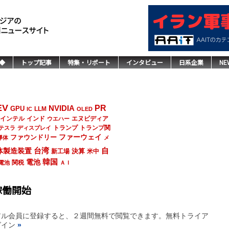
◆
トップ記事
特集・リポート
インタビュー
日系企業
NE
EV
NVIDIA
PR
GPU
LLM
IC
OLED
インド
エヌビディア
インテル
ウエハー
トランプ
トランプ関
テスラ
ディスプレイ
ファーウェイ
ファウンドリー
導体
メ
台湾
自
体製造装置
決算
新工場
米中
韓国
電池
関税
電池
ＡＩ
稼働開始
アル会員に登録すると、２週間無料で閲覧できます。無料トライア
グイン
»