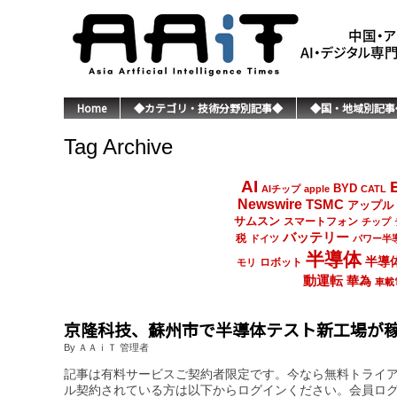
Home
◆カテゴリ・技術分野別記事◆
◆国・地域別記事
Tag Archive
AI
BYD
AIチップ
apple
CATL
Newswire
TSMC
アップル
サムスン
スマートフォン
チップ
バッテリー
税
ドイツ
パワー半
半導体
半導
ロボット
モリ
動運転
華為
車載
京隆科技、蘇州市で半導体テスト新工場が
By ＡＡｉＴ 管理者
記事は有料サービスご契約者限定です。今なら無料トライ
ル契約されている方は以下からログインください。会員ロ