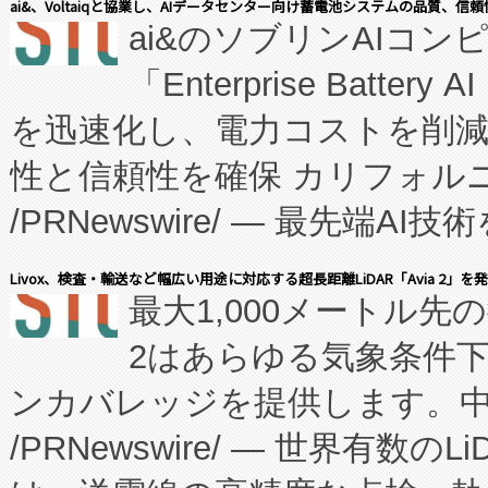
ai&、Voltaiqと協業し、AIデータセンター向け蓄電池システムの品質、信
ai&のソブリンAIコンピ
manufacturing™ (FC
「Enterprise Batte
たNeXは、バイオ医薬品製造
を迅速化し、電力コストを削
従来のフェッドバッチ施設の
性と信頼性を確保 カリフォルニア
に、患者やサプライチェーン
/PRNewswire/ — 最先端
キー方式で拡張性が高く、持
会社エーアイ・アンド：本社横
す。FCCM‑を活用した現地
Livox、検査・輸送など幅広い用途に対応する超長距離LiDAR「Avia 2」を
最大1,000メートル先
President原信平）と、エ
患者にとっての費用負担を大幅
2はあらゆる気象条件
ードするVoltaiqは、日本に
のアクセスを大幅に拡大することができ
ンカバレッジを提供します。中国
ーエネルギー貯蔵システム（B
Fully-Connected Continuous M
/PRNewswire/ — 世界有数の
た。 Voltaiq独自のAI搭
プログラムには、施設設計・内装