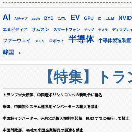
AI
EV
NVID
GPU
BYD
LLM
AIチップ
apple
CATL
IC
サムスン
エヌビディア
スマートフォン
ディスプレ
チップ
テスラ
半導体
ファーウェイ
半導体製造装置
ロボット
メモリ
韓国
ＡＩ
【特集】トラン
トランプ米大統領、中国産ポリシリコンへの新政令に署名
米国、中国製システム連系用インバーターの輸入を禁止
中国製インバーター、米FCCが輸入規制を起草 EUはすでに先行して禁止
中国財政部、46社の米国企業製品の調達を禁止