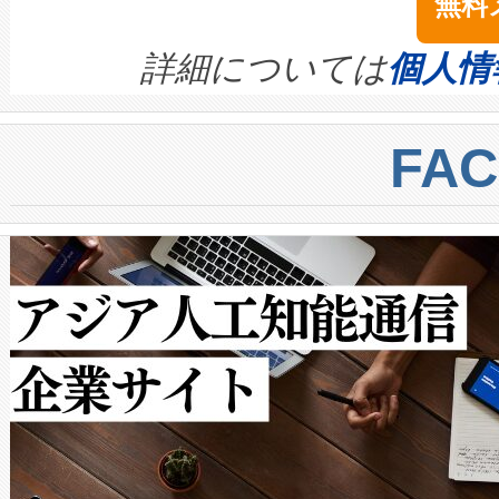
無料
イズの小径化を実現すること
ます。 Voltaiq provides a comple
きます。この効率性は、フェ
す。ノーマルモードでは、Avia
quality and reliability for AI da
詳細については
個人情
BESS stack to ensure battery qual
ートル先まで検出でき、これは
centers. Voltaiqは、a
トに対して約600メートルに
FA
からシステム統合、試運転、
では、反射率10％のターゲッ
クルの各段階のデータを監視
で向上し、最大検知距離は1,0
[…]
ットだけで最大1キロメートル
ルの変電所周囲を監視でき、
作業と点群処理を簡素化できま
Avia 2は、2種類のFOVオ
× 80°のノーマルモード、長距離