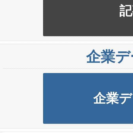
記
企業デ
企業デ