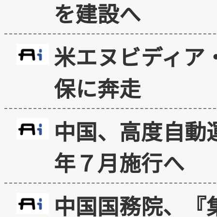
を建設へ
米エヌビディア・
保に奔走
中国、高度自動
年７月施行へ
中国国務院、『