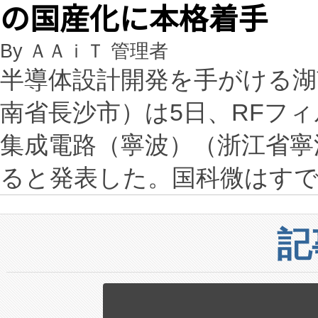
の国産化に本格着手
By ＡＡｉＴ 管理者
半導体設計開発を手がける湖
南省長沙市）は5日、RFフ
集成電路（寧波）（浙江省寧波
ると発表した。国科微はす
記