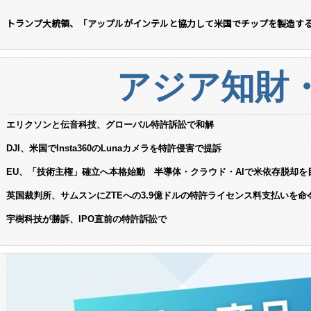
トランプ大統領、「アップルがインテルと協力して米国でチップを製造す
アジア知財
エリクソンと伝音科技、グローバル特許訴訟で和解
DJI、米国でInsta360のLunaカメラを特許侵害で提訴
EU、「技術主権」確立へ本格始動 半導体・クラウド・AIで米依存脱却を
英国裁判所、サムスンにZTEへの3.9億ドルの特許ライセンス料支払いを命
宇樹科技が勝訴、IPO直前の特許訴訟で