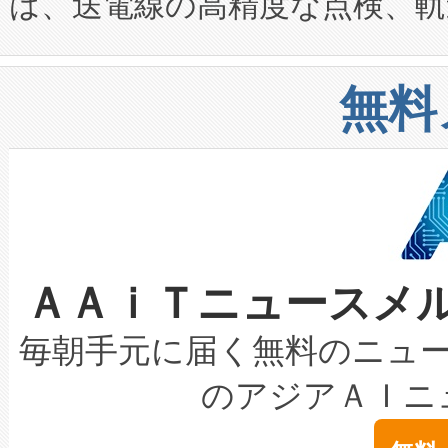
は、送電線の高精度な点検、軌
定、統合、導入、運用に至る
に関する技術移転および知的財産
や穀物倉庫におけるバルク材の
安全性を追跡し、確保する事を
構造化トレーニングカリキュ
リューション「Avia 2」を発
増加しているデータセンター
上げおよび商用化段階におけ
無料
したAvia 2は、1,000メ
る電力網に大きな負担をかけ
設備整備および立ち上げ調整
狭視野のFOVを切り替えるこ
事業者の負担軽減という課題
加組織は、Enzeneのバイオ
ケーブル、枝などの細かな対
系統連系を迅速にし、ピーク需
選定された製品について、自
なレーザースポットにより、高
限を超えて利用可能な電力容量
取得できる可能性もあります。
ＡＡｉＴニュースメ
な環境下でも豊かなディテー
持できるよう貢献します。こ
設には、3億～4億ドルかかるこ
キロメートル範囲を検出 Livox Unveil
ービスレベル契約（SLA）違
最高経営責任者（CEO）であるHi
毎朝手元に届く無料のニュ
LiDAR for Inspections, Transpor
テリー性能の劣化によるダウ
す。「当社のfully-connected c
のアジアＡＩニ
は1535 nmレーザーを搭載
念は、現在データセンターが
ームを利用すれば、6,000万～