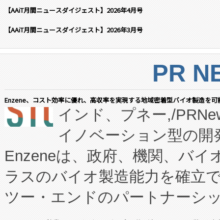
【AAiT月間ニュースダイジェスト】2026年4月号
【AAiT月間ニュースダイジェスト】2026年3月号
PR N
Enzene、コスト効率に優れ、高収率を実現する地域密着型バイオ製造を可
インド、プネー,/PRNe
イノベーション型の開発
Enzeneは、政府、機関、バ
ラスのバイオ製造能力を確立
ツー・エンドのパートナーシッ
表しました。 同社の実績あるEnzeneX®