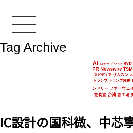
Tag Archive
AI
BYD
AIチップ
apple
PR Newswire
TSM
サムスン
ヌビディア
ス
トランプ
トランプ関税
ファーウェ
ンドリー
台湾
造装置
新工場
IC設計の国科微、中芯