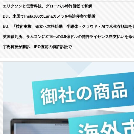
エリクソンと伝音科技、グローバル特許訴訟で和解
DJI、米国でInsta360のLunaカメラを特許侵害で提訴
EU、「技術主権」確立へ本格始動 半導体・クラウド・AIで米依存脱却を
英国裁判所、サムスンにZTEへの3.9億ドルの特許ライセンス料支払いを命
宇樹科技が勝訴、IPO直前の特許訴訟で