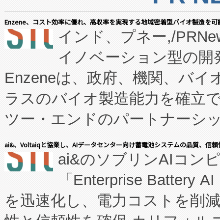
Enzene、コスト効率に優れ、高収率を実現する地域密着型バイオ製造を可
インド、プネー,/PRNe
イノベーション型の開発
Enzeneは、政府、機関、バ
ラスのバイオ製造能力を確立
ツー・エンドのパートナーシッ
表しました。 同社の実績あるEnzeneX®
ai&、Voltaiqと協業し、AIデータセンター向け蓄電池システムの品質、信
ai&のソブリンAIコンピ
manufacturing™ (FC
「Enterprise Batte
たNeXは、バイオ医薬品製造
を迅速化し、電力コストを削
従来のフェッドバッチ施設の