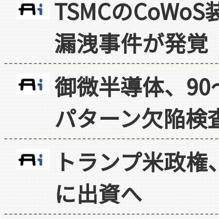
TSMCのCoW
漏洩事件が発覚
御微半導体、90
パターン欠陥検
トランプ米政権
に出資へ