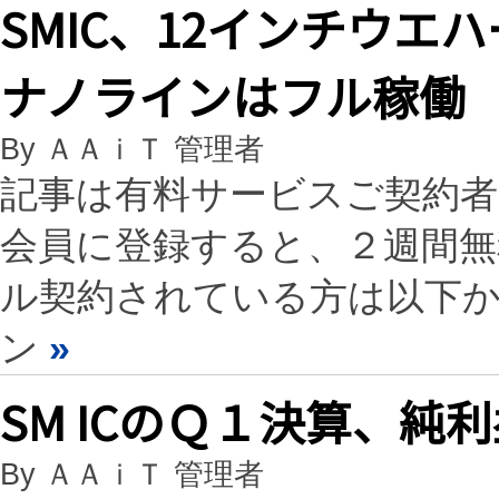
SMIC、12インチウエ
ナノラインはフル稼働
By ＡＡｉＴ 管理者
記事は有料サービスご契約
会員に登録すると、２週間
ル契約されている方は以下
ン
»
SM ICのＱ１決算、純
By ＡＡｉＴ 管理者