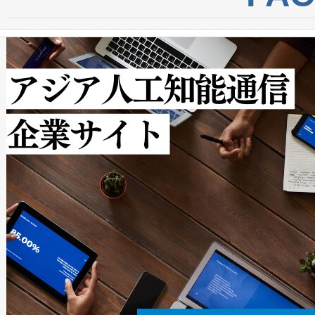
からシステム統合、試運転、
では、反射率10％のターゲッ
クルの各段階のデータを監視
で向上し、最大検知距離は1,0
[…]
ットだけで最大1キロメートル
ルの変電所周囲を監視でき、
作業と点群処理を簡素化できま
Avia 2は、2種類のFOVオ
× 80°のノーマルモード、長距離
ードを切り替えて使用するこ
ることなく、単一のデバイス
うにします。遠距離まで届く
密度なスキャ
[…]