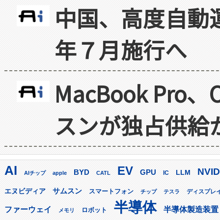
中国、高度自動
年７月施行へ
MacBook Pr
スンが独占供給
AI
EV
NVID
GPU
BYD
LLM
AIチップ
apple
CATL
IC
サムスン
エヌビディア
スマートフォン
ディスプレ
チップ
テスラ
半導体
ファーウェイ
半導体製造装置
ロボット
メモリ