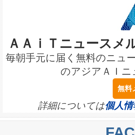
狭視野のFOVを切り替えるこ
事業者の負担軽減という課題
加組織は、Enzeneのバイオ
ケーブル、枝などの細かな対
系統連系を迅速にし、ピーク需
選定された製品について、自
なレーザースポットにより、高
限を超えて利用可能な電力容量
取得できる可能性もあります。
ＡＡｉＴニュースメ
な環境下でも豊かなディテー
持できるよう貢献します。こ
設には、3億～4億ドルかかるこ
キロメートル範囲を検出 Livox Unveil
ービスレベル契約（SLA）違
最高経営責任者（CEO）であるHi
毎朝手元に届く無料のニュ
LiDAR for Inspections, Transpor
テリー性能の劣化によるダウ
す。「当社のfully-connected c
のアジアＡＩニ
は1535 nmレーザーを搭載
念は、現在データセンターが
ームを利用すれば、6,000万～
無料
イズの小径化を実現すること
ます。 Voltaiq provides a comple
きます。この効率性は、フェ
す。ノーマルモードでは、Avia
quality and reliability for AI da
詳細については
個人情
BESS stack to ensure battery qual
ートル先まで検出でき、これは
centers. Voltaiqは、a
トに対して約600メートルに
FA