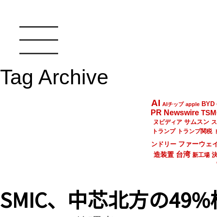
Tag Archive
AI
BYD
AIチップ
apple
PR Newswire
TSM
サムスン
ヌビディア
ス
トランプ
トランプ関税
ファーウェ
ンドリー
台湾
造装置
新工場
SMIC、中芯北方の49