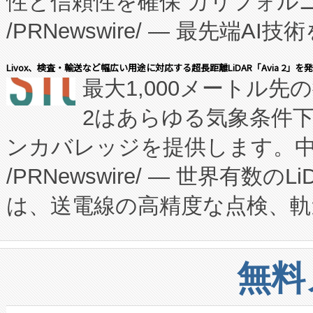
性と信頼性を確保 カリフォルニア
に、患者やサプライチェーン
/PRNewswire/ — 最先端
キー方式で拡張性が高く、持
会社エーアイ・アンド：本社横
す。FCCM‑を活用した現地
Livox、検査・輸送など幅広い用途に対応する超長距離LiDAR「Avia 2」を
最大1,000メートル先
President原信平）と、エ
患者にとっての費用負担を大幅
2はあらゆる気象条件
ードするVoltaiqは、日本に
のアクセスを大幅に拡大することができ
ンカバレッジを提供します。中国
ーエネルギー貯蔵システム（B
Fully-Connected Continuous M
/PRNewswire/ — 世界有数の
た。 Voltaiq独自のAI搭
プログラムには、施設設計・内装
は、送電線の高精度な点検、軌
定、統合、導入、運用に至る
に関する技術移転および知的財産
や穀物倉庫におけるバルク材の
安全性を追跡し、確保する事を
構造化トレーニングカリキュ
リューション「Avia 2」を発
増加しているデータセンター
上げおよび商用化段階におけ
無料
したAvia 2は、1,000メ
る電力網に大きな負担をかけ
設備整備および立ち上げ調整