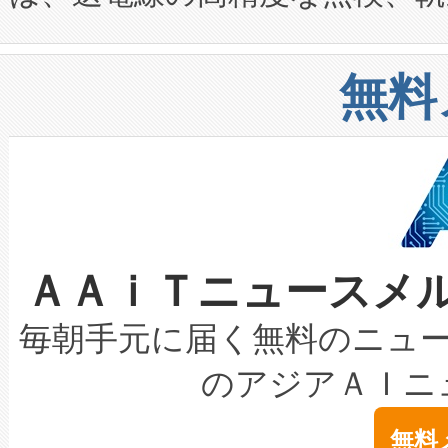
や穀物倉庫におけるバルク材の
安全性を追跡し、確保する事を
構造化トレーニングカリキュ
リューション「Avia 2」を発
増加しているデータセンター
上げおよび商用化段階におけ
無料
したAvia 2は、1,000メ
る電力網に大きな負担をかけ
設備整備および立ち上げ調整
狭視野のFOVを切り替えるこ
事業者の負担軽減という課題
加組織は、Enzeneのバイオ
ケーブル、枝などの細かな対
系統連系を迅速にし、ピーク需
選定された製品について、自
なレーザースポットにより、高
限を超えて利用可能な電力容量
取得できる可能性もあります。
ＡＡｉＴニュースメ
な環境下でも豊かなディテー
持できるよう貢献します。こ
設には、3億～4億ドルかかるこ
キロメートル範囲を検出 Livox Unveil
ービスレベル契約（SLA）違
最高経営責任者（CEO）であるHi
毎朝手元に届く無料のニュ
LiDAR for Inspections, Transpor
テリー性能の劣化によるダウ
す。「当社のfully-connected c
のアジアＡＩニ
は1535 nmレーザーを搭載
念は、現在データセンターが
ームを利用すれば、6,000万～
無料