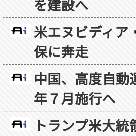
を建設へ
米エヌビディア・
保に奔走
中国、高度自動
年７月施行へ
トランプ米大統