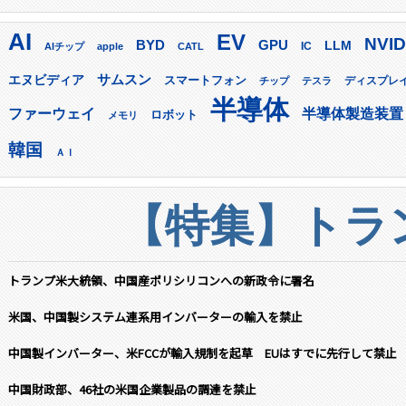
AI
EV
NVID
GPU
BYD
LLM
AIチップ
apple
CATL
IC
サムスン
エヌビディア
スマートフォン
ディスプレ
チップ
テスラ
半導体
ファーウェイ
半導体製造装置
ロボット
メモリ
韓国
ＡＩ
【特集】トラン
トランプ米大統領、中国産ポリシリコンへの新政令に署名
米国、中国製システム連系用インバーターの輸入を禁止
中国製インバーター、米FCCが輸入規制を起草 EUはすでに先行して禁止
中国財政部、46社の米国企業製品の調達を禁止