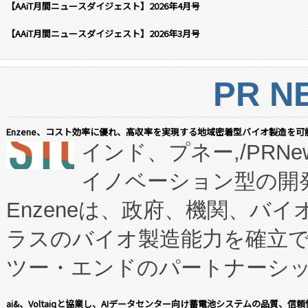
【AAiT月間ニュースダイジェスト】2026年4月号
【AAiT月間ニュースダイジェスト】2026年3月号
PR N
Enzene、コスト効率に優れ、高収率を実現する地域密着型バイオ製造を可
インド、プネー,/PRNe
イノベーション型の開発
Enzeneは、政府、機関、バ
ラスのバイオ製造能力を確立
ツー・エンドのパートナーシッ
表しました。 同社の実績あるEnzeneX®
ai&、Voltaiqと協業し、AIデータセンター向け蓄電池システムの品質、信