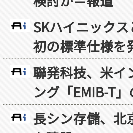
検討か＝報道
SKハイニックス
初の標準仕様を
聯発科技、米イ
ング「EMIB-T
長シン存儲、北京