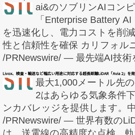
ai&のソブリンAIコンピ
manufacturing™ (FC
「Enterprise Batte
たNeXは、バイオ医薬品製造
を迅速化し、電力コストを削
従来のフェッドバッチ施設の
性と信頼性を確保 カリフォルニア
に、患者やサプライチェーン
/PRNewswire/ — 最先端
キー方式で拡張性が高く、持
会社エーアイ・アンド：本社横
す。FCCM‑を活用した現地
Livox、検査・輸送など幅広い用途に対応する超長距離LiDAR「Avia 2」を
最大1,000メートル先
President原信平）と、エ
患者にとっての費用負担を大幅
2はあらゆる気象条件
ードするVoltaiqは、日本に
のアクセスを大幅に拡大することができ
ンカバレッジを提供します。中国
ーエネルギー貯蔵システム（B
Fully-Connected Continuous M
/PRNewswire/ — 世界有数の
た。 Voltaiq独自のAI搭
プログラムには、施設設計・内装
は、送電線の高精度な点検、軌
定、統合、導入、運用に至る
に関する技術移転および知的財産