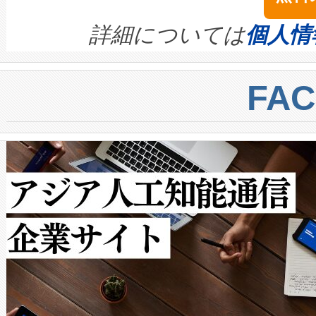
イズの小径化を実現すること
ます。 Voltaiq provides a comple
きます。この効率性は、フェ
す。ノーマルモードでは、Avia
quality and reliability for AI da
詳細については
個人情
BESS stack to ensure battery qual
ートル先まで検出でき、これは
centers. Voltaiqは、a
トに対して約600メートルに
FA
からシステム統合、試運転、
では、反射率10％のターゲッ
クルの各段階のデータを監視
で向上し、最大検知距離は1,0
[…]
ットだけで最大1キロメートル
ルの変電所周囲を監視でき、
作業と点群処理を簡素化できま
Avia 2は、2種類のFOVオ
× 80°のノーマルモード、長距離