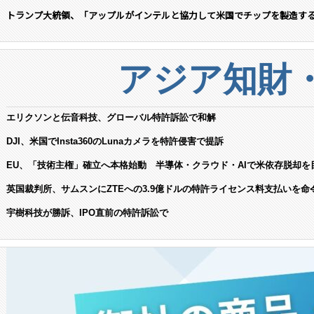
トランプ大統領、「アップルがインテルと協力して米国でチップを製造す
アジア知財
エリクソンと伝音科技、グローバル特許訴訟で和解
DJI、米国でInsta360のLunaカメラを特許侵害で提訴
EU、「技術主権」確立へ本格始動 半導体・クラウド・AIで米依存脱却を
英国裁判所、サムスンにZTEへの3.9億ドルの特許ライセンス料支払いを命
宇樹科技が勝訴、IPO直前の特許訴訟で