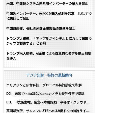
米国、中国製システム連系用インバーターの輸入を禁止
中国製インバーター、米FCCが輸入規制を起草 EUはすで
に先行して禁止
中国財政部、46社の米国企業製品の調達を禁止
トランプ大統領、「アップルがインテルと協力して米国で
チップを製造する」と表明
トランプ米大統領、AI企業による自主的なモデル提出制度
を導入
アジア知財・特許の最新動向
エリクソンと伝音科技、グローバル特許訴訟で和解
DJI、米国でInsta360のLunaカメラを特許侵害で提訴
EU、「技術主権」確立へ本格始動 半導体・クラウド・
AIで米依存脱却を目指す
英国裁判所、サムスンにZTEへの3.9億ドルの特許ライセ