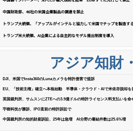
中国財政部、46社の米国企業製品の調達を禁止
トランプ大統領、「アップルがインテルと協力して米国でチップを製造す
トランプ米大統領、AI企業による自主的なモデル提出制度を導入
アジア知財
DJI、米国でInsta360のLunaカメラを特許侵害で提訴
EU、「技術主権」確立へ本格始動 半導体・クラウド・AIで米依存脱却を
英国裁判所、サムスンにZTEへの3.9億ドルの特許ライセンス料支払いを命
宇樹科技が勝訴、IPO直前の特許訴訟で
中国裁判所の知的財産訴訟、25年は急増 AI分野の審結件数は25.6%増