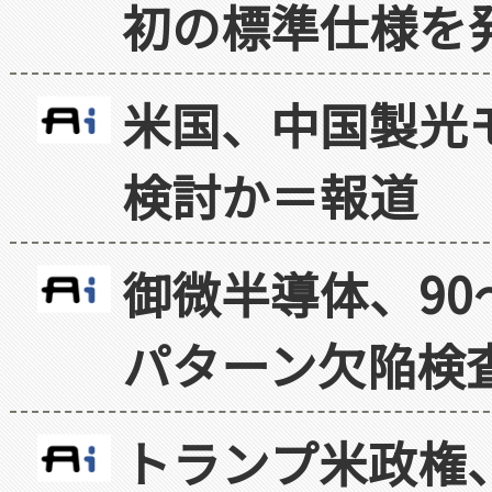
初の標準仕様を
米国、中国製光
検討か＝報道
御微半導体、90
パターン欠陥検
トランプ米政権