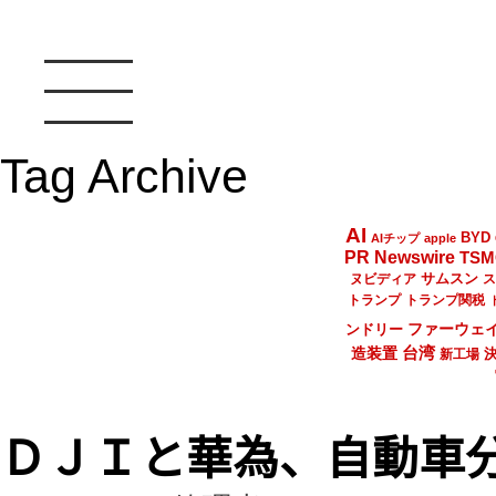
Tag Archive
AI
BYD
AIチップ
apple
PR Newswire
TSM
サムスン
ヌビディア
ス
トランプ
トランプ関税
ファーウェ
ンドリー
台湾
造装置
新工場
ＤＪＩと華為、自動車