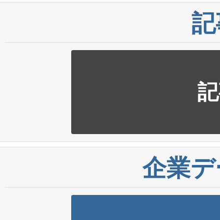
記
記
企業デ