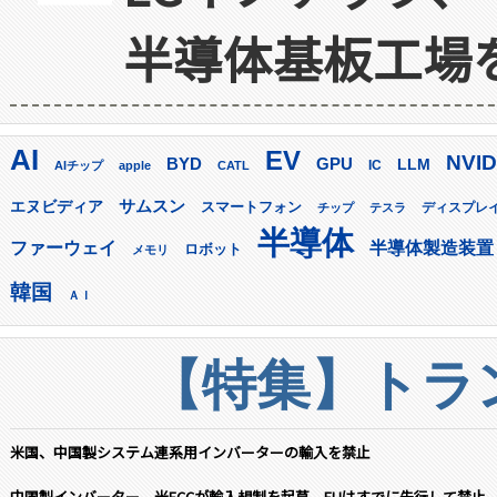
半導体基板工場
AI
EV
NVID
GPU
BYD
LLM
AIチップ
apple
CATL
IC
サムスン
エヌビディア
スマートフォン
ディスプレ
チップ
テスラ
半導体
ファーウェイ
半導体製造装置
ロボット
メモリ
韓国
ＡＩ
【特集】トラン
米国、中国製システム連系用インバーターの輸入を禁止
中国製インバーター、米FCCが輸入規制を起草 EUはすでに先行して禁止