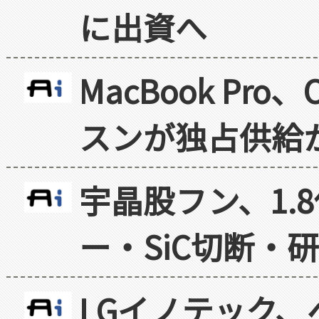
に出資へ
MacBook Pr
スンが独占供給
宇晶股フン、1.
ー・SiC切断・
LGイノテック、