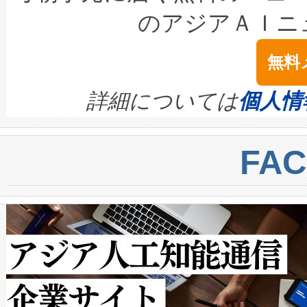
LiDAR for Inspections, Transpor
テリー性能の劣化によるダウ
す。「当社のfully-connected c
のアジアＡＩニ
は1535 nmレーザーを搭載
念は、現在データセンターが
ームを利用すれば、6,000万～
無料
イズの小径化を実現すること
ます。 Voltaiq provides a comple
きます。この効率性は、フェ
す。ノーマルモードでは、Avia
quality and reliability for AI da
詳細については
個人情
BESS stack to ensure battery qual
ートル先まで検出でき、これは
centers. Voltaiqは、a
トに対して約600メートルに
FA
からシステム統合、試運転、
では、反射率10％のターゲッ
クルの各段階のデータを監視
で向上し、最大検知距離は1,0
[…]
ットだけで最大1キロメートル
ルの変電所周囲を監視でき、
作業と点群処理を簡素化できま