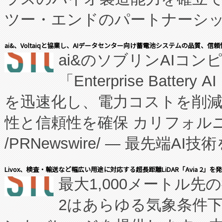
ツー・エンドのパートナーシッ
表しました。 同社の実績あるEnzeneX®
ai&、Voltaiqと協業し、AIデータセンター向け蓄電池システムの品質、信
ai&のソブリンAIコンピ
manufacturing™ (FC
「Enterprise Batte
たNeXは、バイオ医薬品製造
を迅速化し、電力コストを削
従来のフェッドバッチ施設の
性と信頼性を確保 カリフォルニア
に、患者やサプライチェーン
/PRNewswire/ — 最先端
キー方式で拡張性が高く、持
会社エーアイ・アンド：本社横
す。FCCM‑を活用した現地
Livox、検査・輸送など幅広い用途に対応する超長距離LiDAR「Avia 2」を
最大1,000メートル先
President原信平）と、エ
患者にとっての費用負担を大幅
2はあらゆる気象条件
ードするVoltaiqは、日本に
のアクセスを大幅に拡大することができ