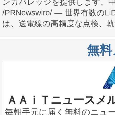
ンカバレッジを提供します。中国
ーエネルギー貯蔵システム（B
Fully-Connected Continuous M
/PRNewswire/ — 世界有数の
た。 Voltaiq独自のAI搭
プログラムには、施設設計・内装
は、送電線の高精度な点検、軌
定、統合、導入、運用に至る
に関する技術移転および知的財産
や穀物倉庫におけるバルク材の
安全性を追跡し、確保する事を
構造化トレーニングカリキュ
リューション「Avia 2」を発
増加しているデータセンター
上げおよび商用化段階におけ
無料
したAvia 2は、1,000メ
る電力網に大きな負担をかけ
設備整備および立ち上げ調整
狭視野のFOVを切り替えるこ
事業者の負担軽減という課題
加組織は、Enzeneのバイオ
ケーブル、枝などの細かな対
系統連系を迅速にし、ピーク需
選定された製品について、自
なレーザースポットにより、高
限を超えて利用可能な電力容量
取得できる可能性もあります。
ＡＡｉＴニュースメ
な環境下でも豊かなディテー
持できるよう貢献します。こ
設には、3億～4億ドルかかるこ
キロメートル範囲を検出 Livox Unveil
ービスレベル契約（SLA）違
最高経営責任者（CEO）であるHi
毎朝手元に届く無料のニュ