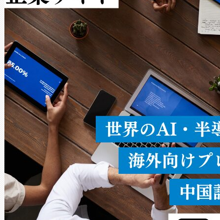
Avia 2は、2種類のFOVオ
× 80°のノーマルモード、長距離
ードを切り替えて使用するこ
ることなく、単一のデバイス
うにします。遠距離まで届く
密度なスキャ
[…]