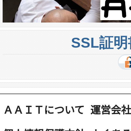
SSL証
ＡＡＩＴについて
運営会