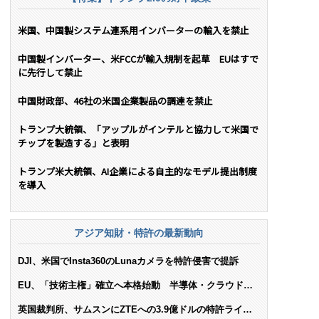
米国、中国製システム連系用インバーターの輸入を禁止
中国製インバーター、米FCCが輸入規制を起草 EUはすで
に先行して禁止
中国財政部、46社の米国企業製品の調達を禁止
トランプ大統領、「アップルがインテルと協力して米国で
チップを製造する」と表明
トランプ米大統領、AI企業による自主的なモデル提出制度
を導入
アジア知財・特許の最新動向
DJI、米国でInsta360のLunaカメラを特許侵害で提訴
EU、「技術主権」確立へ本格始動 半導体・クラウド・
AIで米依存脱却を目指す
英国裁判所、サムスンにZTEへの3.9億ドルの特許ライセ