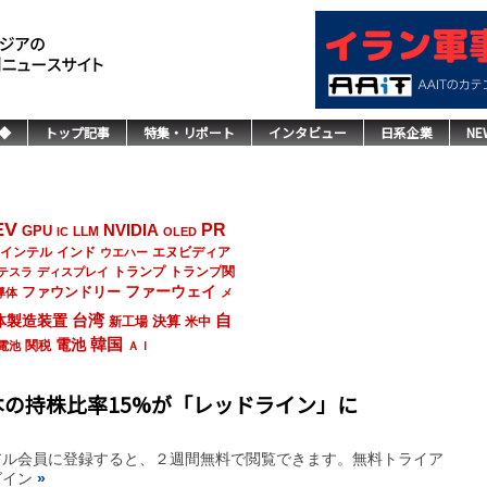
◆
トップ記事
特集・リポート
インタビュー
日系企業
NE
EV
NVIDIA
PR
GPU
LLM
IC
OLED
インド
エヌビディア
インテル
ウエハー
トランプ
トランプ関
テスラ
ディスプレイ
ファーウェイ
ファウンドリー
導体
メ
台湾
自
体製造装置
決算
新工場
米中
韓国
電池
関税
電池
ＡＩ
の持株比率15%が「レッドライン」に
アル会員に登録すると、２週間無料で閲覧できます。無料トライア
グイン
»