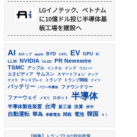
LGイノテック、ベトナム
に10億ドル投じ半導体基
板工場を建設へ
AI
EV
GPU
BYD
AIチップ
apple
CATL
IC
PR Newswire
NVIDIA
LLM
OLED
TSMC
アップル
インド
インテル
ウエハー
サムスン
エヌビディア
スマートフォン
チップ
トランプ
ディスプレイ
トランプ関税
テスラ
ドイツ
バッテリー
ファウンドリー
パワー半導体
半導体
ファーウェイ
ロボット
メモリ
台湾
半導体製造装置
決算
新工場
米中
韓国
自動運転
華為
電池
関税
車載電池
ＡＩ
【特集】トランプ2.0の対中政策