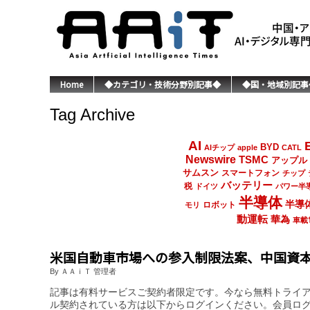
Home
◆カテゴリ・技術分野別記事◆
◆国・地域別記事
Tag Archive
AI
BYD
AIチップ
apple
CATL
Newswire
TSMC
アップル
サムスン
スマートフォン
チップ
バッテリー
税
ドイツ
パワー半
半導体
半導
ロボット
モリ
動運転
華為
車載
米国自動車市場への参入制限法案、中国資本
By ＡＡｉＴ 管理者
記事は有料サービスご契約者限定です。今なら無料トライ
ル契約されている方は以下からログインください。会員ロ