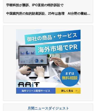
ンス料支払いを命令
宇樹科技が勝訴、IPO直前の特許訴訟で
中国裁判所の知的財産訴訟、25年は急増 AI分野の審結件
数は25.6%増
月間ニュースダイジェスト