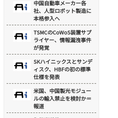
中国自動車メーカー各
社、人型ロボット製造に
本格参入へ
TSMCのCoWoS装置サプ
ライヤー、情報漏洩事件
が発覚
SKハイニックスとサンデ
ィスク、HBFの初の標準
仕様を発表
米国、中国製光モジュー
ルの輸入禁止を検討か＝
報道