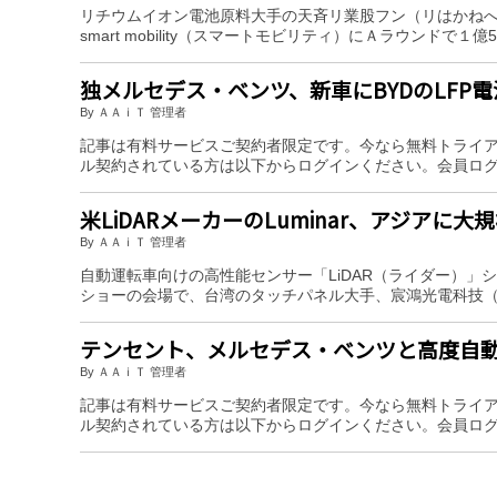
リチウムイオン電池原料大手の天斉リ業股フン（リはかねへ
smart mobility（スマートモビリティ）にＡラウンドで１億5
独メルセデス・ベンツ、新車にBYDのLFP
By ＡＡｉＴ 管理者
記事は有料サービスご契約者限定です。今なら無料トライ
ル契約されている方は以下からログインください。会員ロ
米LiDARメーカーのLuminar、アジアに
By ＡＡｉＴ 管理者
自動運転車向けの高性能センサー「LiDAR（ライダー）」シ
ショーの会場で、台湾のタッチパネル大手、宸鴻光電科技（
テンセント、メルセデス・ベンツと高度自
By ＡＡｉＴ 管理者
記事は有料サービスご契約者限定です。今なら無料トライ
ル契約されている方は以下からログインください。会員ロ