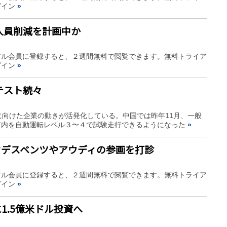
グイン
»
人員削減を計画中か
アル会員に登録すると、２週間無料で閲覧できます。無料トライア
グイン
»
テスト続々
に向けた企業の動きが活発化している。中国では昨年11月、一般
市内を自動運転レベル３〜４で試験走行できるようになった
»
セデスベンツやアウディの参画を打診
アル会員に登録すると、２週間無料で閲覧できます。無料トライア
グイン
»
yに1.5億米ドル投資へ