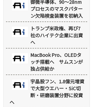
御微半導体、90～28nm
プロセスのマスクパター
ン欠陥検査装置を初納入
トランプ米政権、再び7
社のハイテク企業に出資
へ
MacBook Pro、OLEDタ
ッチ搭載へ サムスンが
独占供給か
宇晶股フン、1.8億元増資
で大型ウエハー・SiC切
断・研磨装置分野に投資
へ