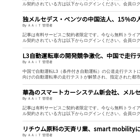
ル契約されている方は以下からログインください。会員ロ
独メルセデス・ベンツの中国法人、15％の
By ＡＡｉＴ 管理者
記事は有料サービスご契約者限定です。今なら無料トライ
ル契約されている方は以下からログインください。会員ロ
L3自動運転車の開発競争激化、中国で走行
By ＡＡｉＴ 管理者
中国で自動運転L3（条件付き自動運転）の公道走行テスト
向けの自動運転車の走行テストが解禁され、指定された都
華為のスマートカーシステム新会社、メル
By ＡＡｉＴ 管理者
記事は有料サービスご契約者限定です。今なら無料トライ
ル契約されている方は以下からログインください。会員ロ
リチウム原料の天斉リ業、smart mobilit
By ＡＡｉＴ 管理者