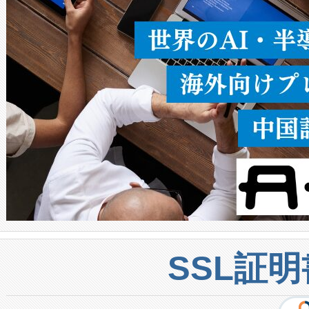
密度なスキャ
[…]
SSL証