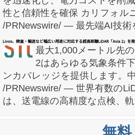
を迅速化し、電力コストを削
従来のフェッドバッチ施設の
性と信頼性を確保 カリフォルニア
に、患者やサプライチェーン
/PRNewswire/ — 最先端
キー方式で拡張性が高く、持
会社エーアイ・アンド：本社横
す。FCCM‑を活用した現地
Livox、検査・輸送など幅広い用途に対応する超長距離LiDAR「Avia 2」を
最大1,000メートル先
President原信平）と、エ
患者にとっての費用負担を大幅
2はあらゆる気象条件
ードするVoltaiqは、日本に
のアクセスを大幅に拡大することができ
ンカバレッジを提供します。中国
ーエネルギー貯蔵システム（B
Fully-Connected Continuous M
/PRNewswire/ — 世界有数の
た。 Voltaiq独自のAI搭
プログラムには、施設設計・内装
は、送電線の高精度な点検、軌
定、統合、導入、運用に至る
に関する技術移転および知的財産
や穀物倉庫におけるバルク材の
安全性を追跡し、確保する事を
構造化トレーニングカリキュ
リューション「Avia 2」を発
増加しているデータセンター
上げおよび商用化段階におけ
無料