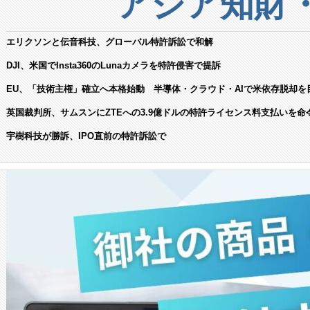
アジア知財
エリクソンと伝音科技、グローバル特許訴訟で和解
DJI、米国でInsta360のLunaカメラを特許侵害で提訴
EU、「技術主権」確立へ本格始動 半導体・クラウド・AIで米依存脱却を
英国裁判所、サムスンにZTEへの3.9億ドルの特許ライセンス料支払いを命
宇樹科技が勝訴、IPO直前の特許訴訟で