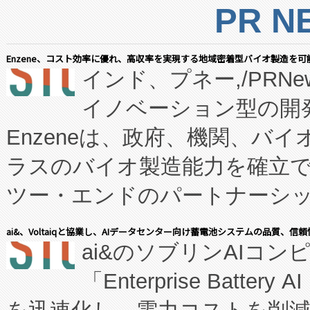
PR N
Enzene、コスト効率に優れ、高収率を実現する地域密着型バイオ製造を可
インド、プネー,/PRNe
イノベーション型の開発
Enzeneは、政府、機関、バ
ラスのバイオ製造能力を確立
ツー・エンドのパートナーシッ
表しました。 同社の実績あるEnzeneX®
ai&、Voltaiqと協業し、AIデータセンター向け蓄電池システムの品質、信
ai&のソブリンAIコンピ
manufacturing™ (FC
「Enterprise Batte
たNeXは、バイオ医薬品製造