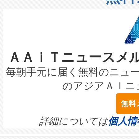
したAvia 2は、1,000メ
る電力網に大きな負担をかけ
設備整備および立ち上げ調整
狭視野のFOVを切り替えるこ
事業者の負担軽減という課題
加組織は、Enzeneのバイオ
ケーブル、枝などの細かな対
系統連系を迅速にし、ピーク需
選定された製品について、自
なレーザースポットにより、高
限を超えて利用可能な電力容量
取得できる可能性もあります。
ＡＡｉＴニュースメ
な環境下でも豊かなディテー
持できるよう貢献します。こ
設には、3億～4億ドルかかるこ
キロメートル範囲を検出 Livox Unveil
ービスレベル契約（SLA）違
最高経営責任者（CEO）であるHi
毎朝手元に届く無料のニュ
LiDAR for Inspections, Transpor
テリー性能の劣化によるダウ
す。「当社のfully-connected c
のアジアＡＩニ
は1535 nmレーザーを搭載
念は、現在データセンターが
ームを利用すれば、6,000万～
無料
イズの小径化を実現すること
ます。 Voltaiq provides a comple
きます。この効率性は、フェ
す。ノーマルモードでは、Avia
quality and reliability for AI da
詳細については
個人情
BESS stack to ensure battery qual
ートル先まで検出でき、これは