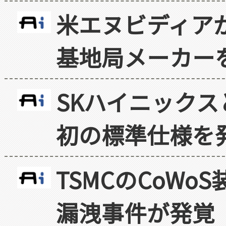
米エヌビディア
基地局メーカー
SKハイニックス
初の標準仕様を
TSMCのCoW
漏洩事件が発覚