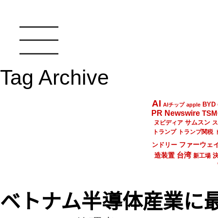
Tag Archive
AI
BYD
AIチップ
apple
PR Newswire
TSM
サムスン
ヌビディア
ス
トランプ
トランプ関税
ファーウェ
ンドリー
台湾
造装置
新工場
ベトナム半導体産業に