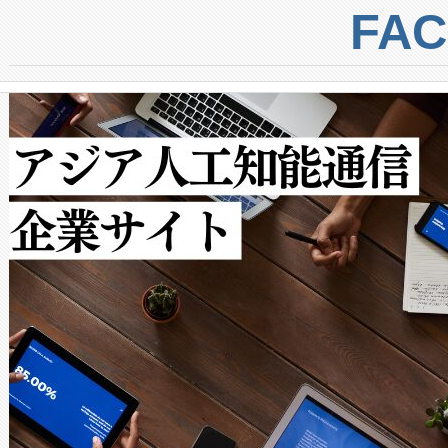
centers. Voltaiqは、a
トに対して約600メートルに
FA
からシステム統合、試運転、
では、反射率10％のターゲッ
クルの各段階のデータを監視
で向上し、最大検知距離は1,0
[…]
ットだけで最大1キロメートル
ルの変電所周囲を監視でき、
作業と点群処理を簡素化できま
Avia 2は、2種類のFOVオ
× 80°のノーマルモード、長距離
ードを切り替えて使用するこ
ることなく、単一のデバイス
うにします。遠距離まで届く