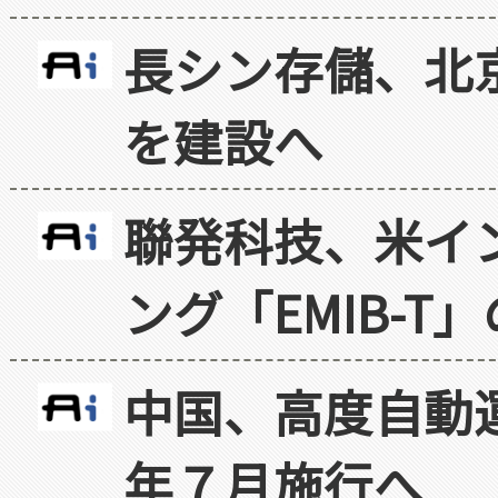
長シン存儲、北京
を建設へ
聯発科技、米イ
ング「EMIB-T
中国、高度自動
年７月施行へ