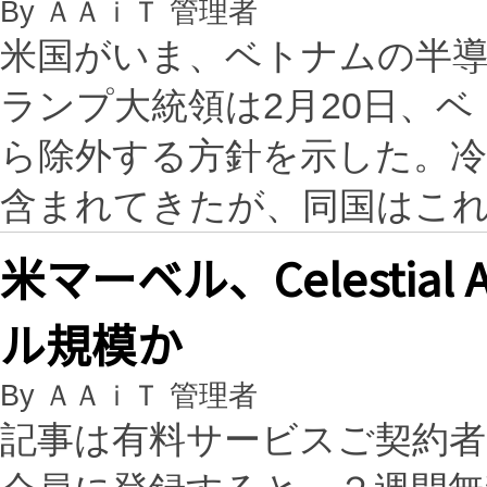
By ＡＡｉＴ 管理者
米国がいま、ベトナムの半
ランプ大統領は2月20日、
ら除外する方針を示した。冷
含まれてきたが、同国はこ
米マーベル、Celesti
ル規模か
By ＡＡｉＴ 管理者
記事は有料サービスご契約