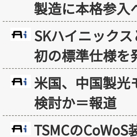
製造に本格参入
SKハイニックス
初の標準仕様を
米国、中国製光
検討か＝報道
TSMCのCoW