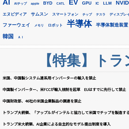
AI
EV
NVID
GPU
BYD
LLM
AIチップ
apple
CATL
IC
サムスン
エヌビディア
スマートフォン
ディスプレ
チップ
テスラ
半導体
ファーウェイ
半導体製造装置
ロボット
メモリ
韓国
ＡＩ
【特集】トラン
米国、中国製システム連系用インバーターの輸入を禁止
中国製インバーター、米FCCが輸入規制を起草 EUはすでに先行して禁止
中国財政部、46社の米国企業製品の調達を禁止
トランプ大統領、「アップルがインテルと協力して米国でチップを製造す
トランプ米大統領、AI企業による自主的なモデル提出制度を導入