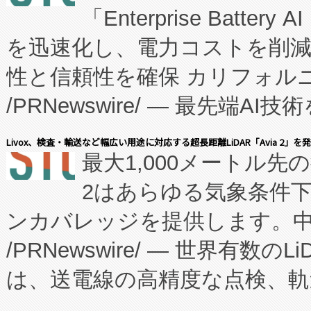
「Enterprise Batte
たNeXは、バイオ医薬品製造
を迅速化し、電力コストを削
従来のフェッドバッチ施設の
性と信頼性を確保 カリフォルニア
に、患者やサプライチェーン
/PRNewswire/ — 最先端
キー方式で拡張性が高く、持
会社エーアイ・アンド：本社横
す。FCCM‑を活用した現地
Livox、検査・輸送など幅広い用途に対応する超長距離LiDAR「Avia 2」を
最大1,000メートル先
President原信平）と、エ
患者にとっての費用負担を大幅
2はあらゆる気象条件
ードするVoltaiqは、日本に
のアクセスを大幅に拡大することができ
ンカバレッジを提供します。中国
ーエネルギー貯蔵システム（B
Fully-Connected Continuous M
/PRNewswire/ — 世界有数の
た。 Voltaiq独自のAI搭
プログラムには、施設設計・内装
は、送電線の高精度な点検、軌
定、統合、導入、運用に至る
に関する技術移転および知的財産
や穀物倉庫におけるバルク材の
安全性を追跡し、確保する事を