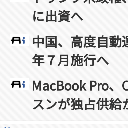
に出資へ
中国、高度自動
年７月施行へ
MacBook Pr
スンが独占供給