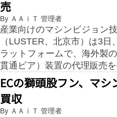
売
By ＡＡｉＴ 管理者
産業向けのマシンビジョン技
（LUSTER、北京市）は3
ラットフォームで、海外製のTGV（
貫通ビア）装置の代理販売
ECの獅頭股フン、マシ
買収
By ＡＡｉＴ 管理者