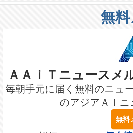
構造化トレーニングカリキュ
リューション「Avia 2」を発
増加しているデータセンター
上げおよび商用化段階におけ
無料
したAvia 2は、1,000メ
る電力網に大きな負担をかけ
設備整備および立ち上げ調整
狭視野のFOVを切り替えるこ
事業者の負担軽減という課題
加組織は、Enzeneのバイオ
ケーブル、枝などの細かな対
系統連系を迅速にし、ピーク需
選定された製品について、自
なレーザースポットにより、高
限を超えて利用可能な電力容量
取得できる可能性もあります。
ＡＡｉＴニュースメ
な環境下でも豊かなディテー
持できるよう貢献します。こ
設には、3億～4億ドルかかるこ
キロメートル範囲を検出 Livox Unveil
ービスレベル契約（SLA）違
最高経営責任者（CEO）であるHi
毎朝手元に届く無料のニュ
LiDAR for Inspections, Transpor
テリー性能の劣化によるダウ
す。「当社のfully-connected c
のアジアＡＩニ
は1535 nmレーザーを搭載
念は、現在データセンターが
ームを利用すれば、6,000万～
無料
イズの小径化を実現すること
ます。 Voltaiq provides a comple
きます。この効率性は、フェ