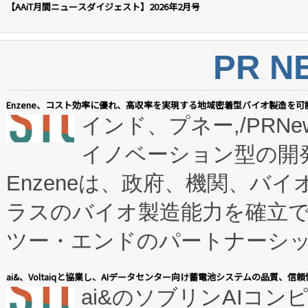
【AAiT月間ニュースダイジェスト】2026年2月号
PR N
Enzene、コスト効率に優れ、高収率を実現する地域密着型バイオ製造を可
インド、プネー,/PRNe
イノベーション型の開発
Enzeneは、政府、機関、バ
ラスのバイオ製造能力を確立
ツー・エンドのパートナーシッ
表しました。 同社の実績あるEnzeneX®
ai&、Voltaiqと協業し、AIデータセンター向け蓄電池システムの品質、信
ai&のソブリンAIコンピ
manufacturing™ (FC