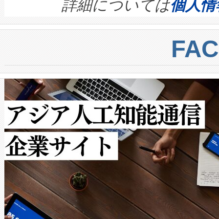
す。ノーマルモードでは、Avia
quality and reliability for AI da
詳細については
個人情
BESS stack to ensure battery qual
ートル先まで検出でき、これは
centers. Voltaiqは、a
トに対して約600メートルに
FA
からシステム統合、試運転、
では、反射率10％のターゲッ
クルの各段階のデータを監視
で向上し、最大検知距離は1,0
[…]
ットだけで最大1キロメートル
ルの変電所周囲を監視でき、
作業と点群処理を簡素化できま
Avia 2は、2種類のFOVオ
× 80°のノーマルモード、長距離
ードを切り替えて使用するこ