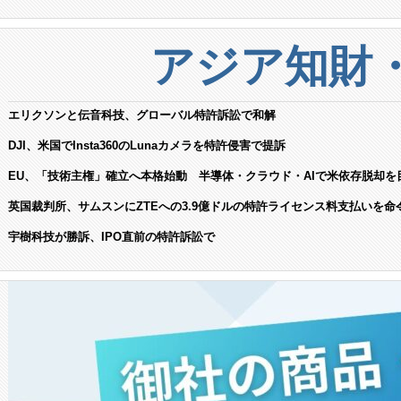
アジア知財
エリクソンと伝音科技、グローバル特許訴訟で和解
DJI、米国でInsta360のLunaカメラを特許侵害で提訴
EU、「技術主権」確立へ本格始動 半導体・クラウド・AIで米依存脱却を
英国裁判所、サムスンにZTEへの3.9億ドルの特許ライセンス料支払いを命
宇樹科技が勝訴、IPO直前の特許訴訟で