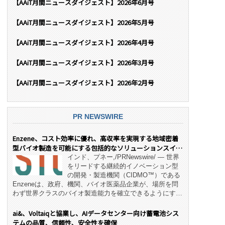
【AAiT月間ニュースダイジェスト】2026年6月号
【AAiT月間ニュースダイジェスト】2026年5月号
【AAiT月間ニュースダイジェスト】2026年4月号
【AAiT月間ニュースダイジェスト】2026年3月号
【AAiT月間ニュースダイジェスト】2026年2月号
PR NEWSWIRE
Enzene、コスト効率に優れ、高収率を実現する地域密着
型バイオ製造を可能にする包括的なソリューションスイー
ト「NeX™」 をリリース
インド、プネー,/PRNewswire/ — 世界
をリードする継続的イノベーション型
の開発・製造機関（CIDMO™）である
Enzeneは、政府、機関、バイオ医薬品企業が、場所を問
わず世界クラスのバイオ製造能力を確立できるようにす
る、変革的なエンド・ツー・エンドのパートナーシップモ
デル「NeX™」の立ち上げを発表しました。 同社の実績
ai&、Voltaiqと協業し、AIデータセンター向け蓄電池シス
あるEnzeneX® fully‑connected continuous
テムの品質、信頼性、安全性を確保