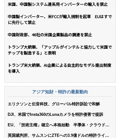
米国、中国製システム連系用インバーターの輸入を禁止
中国製インバーター、米FCCが輸入規制を起草 EUはすで
に先行して禁止
中国財政部、46社の米国企業製品の調達を禁止
トランプ大統領、「アップルがインテルと協力して米国で
チップを製造する」と表明
トランプ米大統領、AI企業による自主的なモデル提出制度
を導入
アジア知財・特許の最新動向
エリクソンと伝音科技、グローバル特許訴訟で和解
DJI、米国でInsta360のLunaカメラを特許侵害で提訴
EU、「技術主権」確立へ本格始動 半導体・クラウド・
AIで米依存脱却を目指す
英国裁判所、サムスンにZTEへの3.9億ドルの特許ライセ