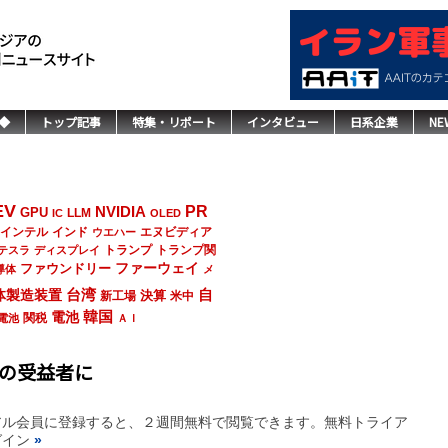
◆
トップ記事
特集・リポート
インタビュー
日系企業
NE
EV
NVIDIA
PR
GPU
LLM
IC
OLED
インド
エヌビディア
インテル
ウエハー
トランプ
トランプ関
テスラ
ディスプレイ
ファーウェイ
ファウンドリー
導体
メ
台湾
自
体製造装置
決算
新工場
米中
韓国
電池
関税
電池
ＡＩ
大の受益者に
アル会員に登録すると、２週間無料で閲覧できます。無料トライア
グイン
»