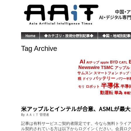
Home
◆カテゴリ・技術分野別記事◆
◆国・地域別記事
Tag Archive
AI
BYD
AIチップ
apple
CATL
Newswire
TSMC
アップル
サムスン
スマートフォン
チップ
バッテリー
税
ドイツ
パワー半
半導体
半導
ロボット
モリ
動運転
華為
車載
米アップルとインテルが合意、ASMLが最
By ＡＡｉＴ 管理者
記事は有料サービスご契約者限定です。今なら無料トライ
ル契約されている方は以下からログインください。会員ロ