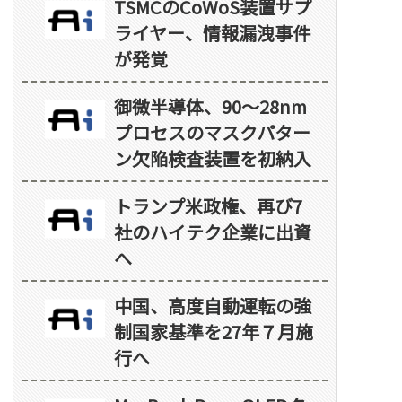
TSMCのCoWoS装置サプ
ライヤー、情報漏洩事件
が発覚
御微半導体、90～28nm
プロセスのマスクパター
ン欠陥検査装置を初納入
トランプ米政権、再び7
社のハイテク企業に出資
へ
中国、高度自動運転の強
制国家基準を27年７月施
行へ