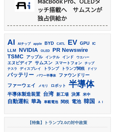
MacBook Pro、OLEDタ
ッチ搭載へ サムスンが
独占供給か
AI
EV
GPU
BYD
AIチップ
apple
CATL
IC
PR Newswire
NVIDIA
LLM
OLED
TSMC
アップル
インド
インテル
ウエハー
サムスン
エヌビディア
スマートフォン
チップ
トランプ
ディスプレイ
トランプ関税
テスラ
ドイツ
バッテリー
ファウンドリー
パワー半導体
半導体
ファーウェイ
ロボット
メモリ
台湾
半導体製造装置
決算
新工場
米中
韓国
自動運転
華為
電池
関税
車載電池
ＡＩ
【特集】トランプ2.0の対中政策