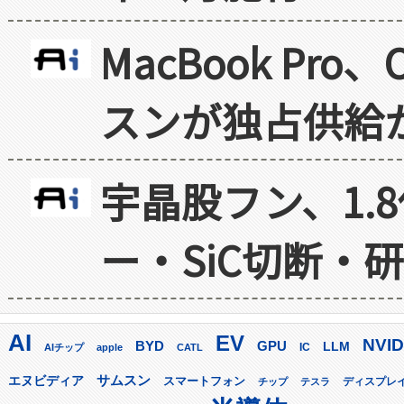
MacBook Pr
スンが独占供給
宇晶股フン、1.
ー・SiC切断・
AI
EV
NVID
GPU
BYD
LLM
AIチップ
apple
CATL
IC
サムスン
エヌビディア
スマートフォン
ディスプレ
チップ
テスラ