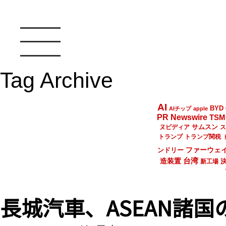
Tag Archive
AI
BYD
AIチップ
apple
PR Newswire
TSM
サムスン
ヌビディア
ス
トランプ
トランプ関税
ファーウェ
ンドリー
台湾
造装置
新工場
長城汽車、ASEAN諸