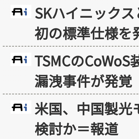
SKハイニックス
初の標準仕様を
TSMCのCoW
漏洩事件が発覚
米国、中国製光
検討か＝報道