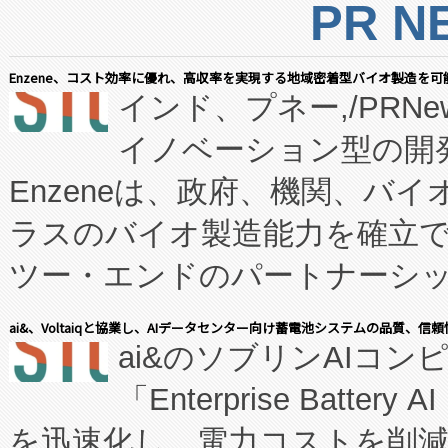
PR N
Enzene、コスト効率に優れ、高収率を実現する地域密着型バイオ製造を可
インド、プネー,/PRNe
イノベーション型の開発
Enzeneは、政府、機関、バ
ラスのバイオ製造能力を確立
ツー・エンドのパートナーシッ
表しました。 同社の実績あるEnzeneX®
ai&、Voltaiqと協業し、AIデータセンター向け蓄電池システムの品質、信
ai&のソブリンAIコンピ
manufacturing™ (FC
「Enterprise Batte
たNeXは、バイオ医薬品製造
を迅速化し、電力コストを削
従来のフェッドバッチ施設の