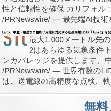
性と信頼性を確保 カリフォルニア
に、患者やサプライチェーン
/PRNewswire/ — 最先端
キー方式で拡張性が高く、持
会社エーアイ・アンド：本社横
す。FCCM‑を活用した現地
Livox、検査・輸送など幅広い用途に対応する超長距離LiDAR「Avia 2」を
最大1,000メートル先
President原信平）と、エ
患者にとっての費用負担を大幅
2はあらゆる気象条件
ードするVoltaiqは、日本に
のアクセスを大幅に拡大することができ
ンカバレッジを提供します。中国
ーエネルギー貯蔵システム（B
Fully-Connected Continuous M
/PRNewswire/ — 世界有数の
た。 Voltaiq独自のAI搭
プログラムには、施設設計・内装
は、送電線の高精度な点検、軌
定、統合、導入、運用に至る
に関する技術移転および知的財産
や穀物倉庫におけるバルク材の
安全性を追跡し、確保する事を
構造化トレーニングカリキュ
リューション「Avia 2」を発
増加しているデータセンター
上げおよび商用化段階におけ
無料