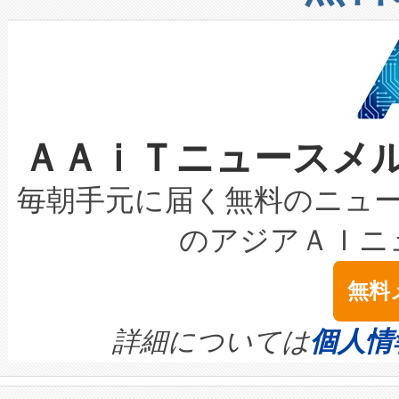
したAvia 2は、1,000メ
る電力網に大きな負担をかけ
設備整備および立ち上げ調整
狭視野のFOVを切り替えるこ
事業者の負担軽減という課題
加組織は、Enzeneのバイオ
ケーブル、枝などの細かな対
系統連系を迅速にし、ピーク需
選定された製品について、自
なレーザースポットにより、高
限を超えて利用可能な電力容量
取得できる可能性もあります。
ＡＡｉＴニュースメ
な環境下でも豊かなディテー
持できるよう貢献します。こ
設には、3億～4億ドルかかるこ
キロメートル範囲を検出 Livox Unveil
ービスレベル契約（SLA）違
最高経営責任者（CEO）であるHi
毎朝手元に届く無料のニュ
LiDAR for Inspections, Transpor
テリー性能の劣化によるダウ
す。「当社のfully-connected c
のアジアＡＩニ
は1535 nmレーザーを搭載
念は、現在データセンターが
ームを利用すれば、6,000万～
無料
イズの小径化を実現すること
ます。 Voltaiq provides a comple
きます。この効率性は、フェ
す。ノーマルモードでは、Avia
quality and reliability for AI da
詳細については
個人情
BESS stack to ensure battery qual
ートル先まで検出でき、これは