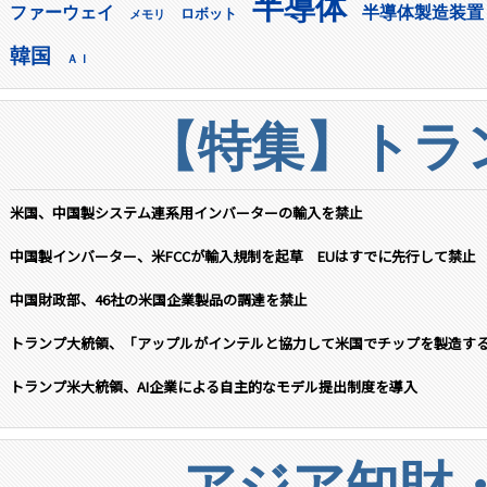
半導体
ファーウェイ
半導体製造装置
ロボット
メモリ
韓国
ＡＩ
【特集】トラン
米国、中国製システム連系用インバーターの輸入を禁止
中国製インバーター、米FCCが輸入規制を起草 EUはすでに先行して禁止
中国財政部、46社の米国企業製品の調達を禁止
トランプ大統領、「アップルがインテルと協力して米国でチップを製造す
トランプ米大統領、AI企業による自主的なモデル提出制度を導入
アジア知財