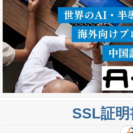
密度なスキャ
[…]
SSL証