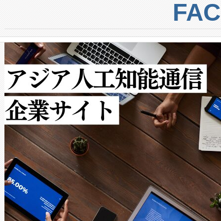
centers. Voltaiqは、a
トに対して約600メートルに
FA
からシステム統合、試運転、
では、反射率10％のターゲッ
クルの各段階のデータを監視
で向上し、最大検知距離は1,0
[…]
ットだけで最大1キロメートル
ルの変電所周囲を監視でき、
作業と点群処理を簡素化できま
Avia 2は、2種類のFOVオ
× 80°のノーマルモード、長距離
ードを切り替えて使用するこ
ることなく、単一のデバイス
うにします。遠距離まで届く