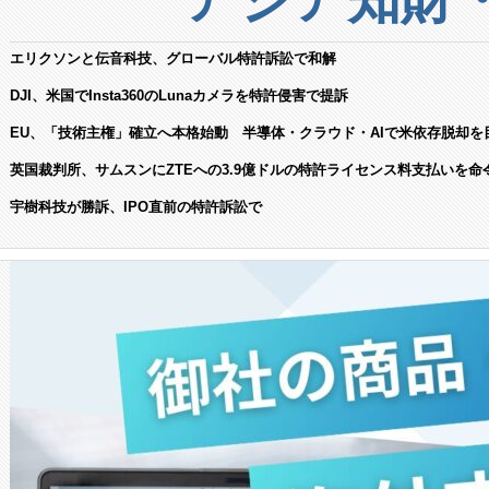
エリクソンと伝音科技、グローバル特許訴訟で和解
DJI、米国でInsta360のLunaカメラを特許侵害で提訴
EU、「技術主権」確立へ本格始動 半導体・クラウド・AIで米依存脱却を
英国裁判所、サムスンにZTEへの3.9億ドルの特許ライセンス料支払いを命
宇樹科技が勝訴、IPO直前の特許訴訟で