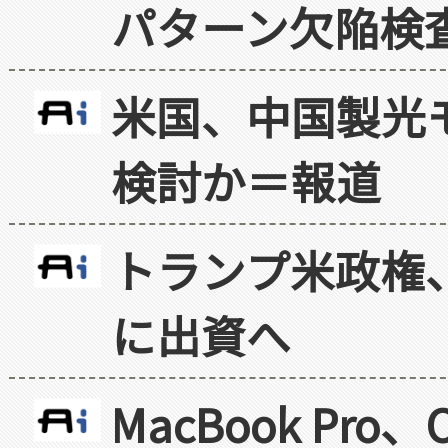
パターン欠陥検
米国、中国製光
検討か＝報道
トランプ米政権
に出資へ
MacBook Pr