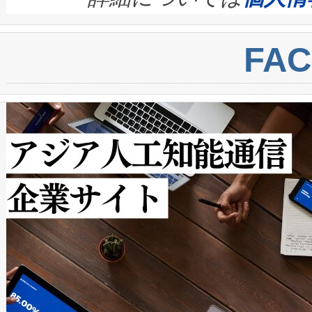
BESS stack to ensure battery qual
ートル先まで検出でき、これは
centers. Voltaiqは、a
トに対して約600メートルに
FA
からシステム統合、試運転、
では、反射率10％のターゲッ
クルの各段階のデータを監視
で向上し、最大検知距離は1,0
[…]
ットだけで最大1キロメートル
ルの変電所周囲を監視でき、
作業と点群処理を簡素化できま
Avia 2は、2種類のFOVオ
× 80°のノーマルモード、長距離
ードを切り替えて使用するこ