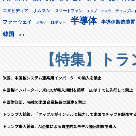
サムスン
エヌビディア
スマートフォン
ディスプレ
チップ
テスラ
半導体
ファーウェイ
半導体製造装置
ロボット
メモリ
韓国
ＡＩ
【特集】トラン
米国、中国製システム連系用インバーターの輸入を禁止
中国製インバーター、米FCCが輸入規制を起草 EUはすでに先行して禁止
中国財政部、46社の米国企業製品の調達を禁止
トランプ大統領、「アップルがインテルと協力して米国でチップを製造す
トランプ米大統領、AI企業による自主的なモデル提出制度を導入