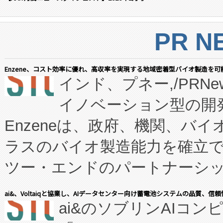
PR N
Enzene、コスト効率に優れ、高収率を実現する地域密着型バイオ製造を可
インド、プネー,/PRNe
イノベーション型の開発
Enzeneは、政府、機関、バ
ラスのバイオ製造能力を確立
ツー・エンドのパートナーシッ
表しました。 同社の実績あるEnzeneX®
ai&、Voltaiqと協業し、AIデータセンター向け蓄電池システムの品質、信
ai&のソブリンAIコンピ
manufacturing™ (FC