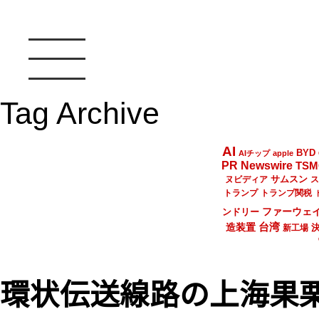
Tag Archive
AI
BYD
AIチップ
apple
PR Newswire
TSM
サムスン
ヌビディア
ス
トランプ
トランプ関税
ファーウェ
ンドリー
台湾
造装置
新工場
環状伝送線路の上海果