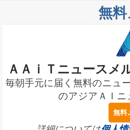
リューション「Avia 2」を発
増加しているデータセンター
上げおよび商用化段階におけ
無料
したAvia 2は、1,000メ
る電力網に大きな負担をかけ
設備整備および立ち上げ調整
狭視野のFOVを切り替えるこ
事業者の負担軽減という課題
加組織は、Enzeneのバイオ
ケーブル、枝などの細かな対
系統連系を迅速にし、ピーク需
選定された製品について、自
なレーザースポットにより、高
限を超えて利用可能な電力容量
取得できる可能性もあります。
ＡＡｉＴニュースメ
な環境下でも豊かなディテー
持できるよう貢献します。こ
設には、3億～4億ドルかかるこ
キロメートル範囲を検出 Livox Unveil
ービスレベル契約（SLA）違
最高経営責任者（CEO）であるHi
毎朝手元に届く無料のニュ
LiDAR for Inspections, Transpor
テリー性能の劣化によるダウ
す。「当社のfully-connected c
のアジアＡＩニ
は1535 nmレーザーを搭載
念は、現在データセンターが
ームを利用すれば、6,000万～
無料
イズの小径化を実現すること
ます。 Voltaiq provides a comple
きます。この効率性は、フェ
す。ノーマルモードでは、Avia
quality and reliability for AI da
詳細については
個人情