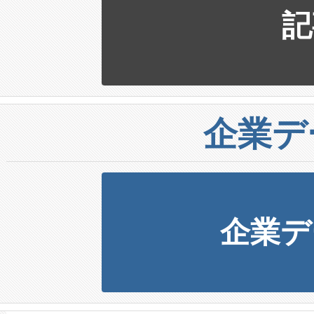
記
企業デ
企業デ