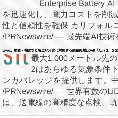
「Enterprise Batte
たNeXは、バイオ医薬品製造
を迅速化し、電力コストを削
従来のフェッドバッチ施設の
性と信頼性を確保 カリフォルニア
に、患者やサプライチェーン
/PRNewswire/ — 最先端
キー方式で拡張性が高く、持
会社エーアイ・アンド：本社横
す。FCCM‑を活用した現地
Livox、検査・輸送など幅広い用途に対応する超長距離LiDAR「Avia 2」を
最大1,000メートル先
President原信平）と、エ
患者にとっての費用負担を大幅
2はあらゆる気象条件
ードするVoltaiqは、日本に
のアクセスを大幅に拡大することができ
ンカバレッジを提供します。中国
ーエネルギー貯蔵システム（B
Fully-Connected Continuous M
/PRNewswire/ — 世界有数の
た。 Voltaiq独自のAI搭
プログラムには、施設設計・内装
は、送電線の高精度な点検、軌
定、統合、導入、運用に至る
に関する技術移転および知的財産
や穀物倉庫におけるバルク材の
安全性を追跡し、確保する事を
構造化トレーニングカリキュ