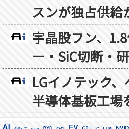
スンが独占供給
宇晶股フン、1.
ー・SiC切断・
LGイノテック、
半導体基板工場
AI
EV
NVID
GPU
BYD
LLM
AIチップ
apple
CATL
IC