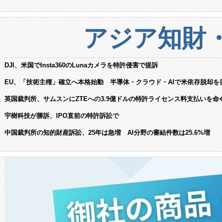
アジア知財
DJI、米国でInsta360のLunaカメラを特許侵害で提訴
EU、「技術主権」確立へ本格始動 半導体・クラウド・AIで米依存脱却を
英国裁判所、サムスンにZTEへの3.9億ドルの特許ライセンス料支払いを命
宇樹科技が勝訴、IPO直前の特許訴訟で
中国裁判所の知的財産訴訟、25年は急増 AI分野の審結件数は25.6%増