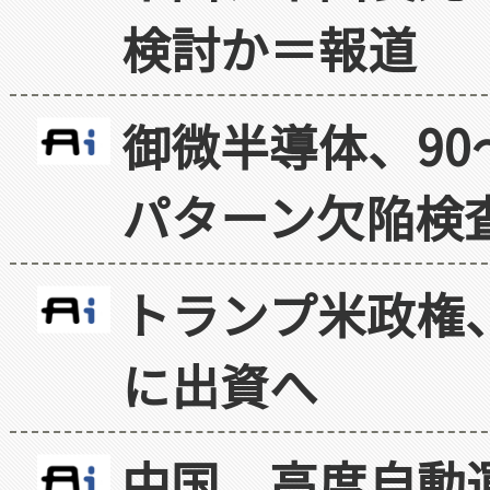
検討か＝報道
御微半導体、90
パターン欠陥検
トランプ米政権
に出資へ
中国、高度自動