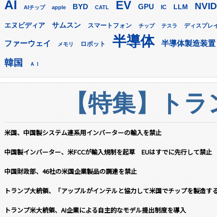
AI
EV
NVID
GPU
BYD
LLM
AIチップ
apple
CATL
IC
サムスン
エヌビディア
スマートフォン
ディスプレ
チップ
テスラ
半導体
ファーウェイ
半導体製造装置
ロボット
メモリ
韓国
ＡＩ
【特集】トラン
米国、中国製システム連系用インバーターの輸入を禁止
中国製インバーター、米FCCが輸入規制を起草 EUはすでに先行して禁止
中国財政部、46社の米国企業製品の調達を禁止
トランプ大統領、「アップルがインテルと協力して米国でチップを製造す
トランプ米大統領、AI企業による自主的なモデル提出制度を導入