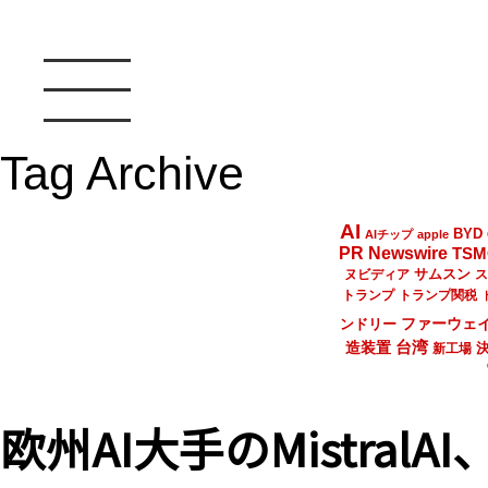
Tag Archive
AI
BYD
AIチップ
apple
PR Newswire
TSM
サムスン
ヌビディア
ス
トランプ
トランプ関税
ファーウェ
ンドリー
台湾
造装置
新工場
欧州AI大手のMistral