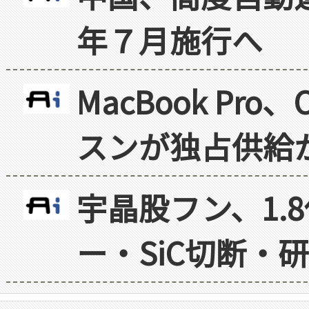
年７月施行へ
MacBook Pr
スンが独占供給
宇晶股フン、1.
ー・SiC切断・