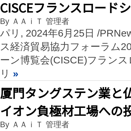
CISCEフランスロー
By ＡＡｉＴ 管理者
パリ, 2024年6月25日 /PRN
ス経済貿易協力フォーラム20
ーン博覧会(CISCE)フラ
リ
»
厦門タングステン業と仏
イオン負極材工場への
By ＡＡｉＴ 管理者