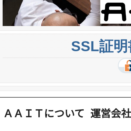
SSL証
ＡＡＩＴについて
運営会