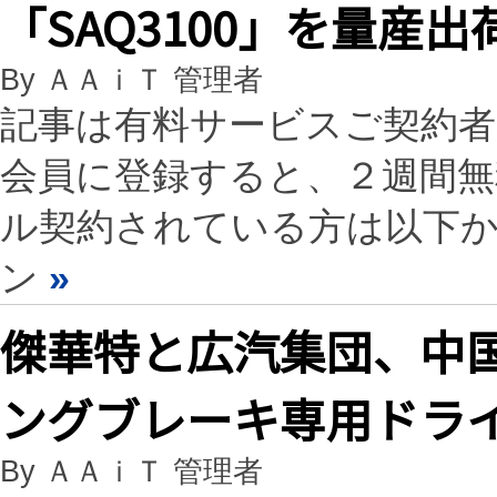
「SAQ3100」を量産出
By ＡＡｉＴ 管理者
記事は有料サービスご契約
会員に登録すると、２週間
ル契約されている方は以下
ン
»
傑華特と広汽集団、中国初
ングブレーキ専用ドラ
By ＡＡｉＴ 管理者