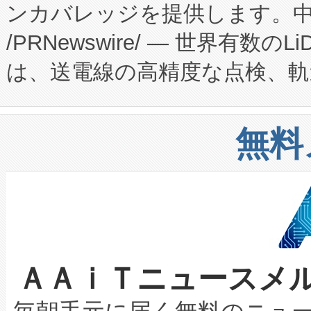
ンカバレッジを提供します。中国
ーエネルギー貯蔵システム（B
Fully-Connected Continuous M
/PRNewswire/ — 世界有数の
た。 Voltaiq独自のAI搭
プログラムには、施設設計・内装
は、送電線の高精度な点検、軌
定、統合、導入、運用に至る
に関する技術移転および知的財産
や穀物倉庫におけるバルク材の
安全性を追跡し、確保する事を
構造化トレーニングカリキュ
リューション「Avia 2」を発
増加しているデータセンター
上げおよび商用化段階におけ
無料
したAvia 2は、1,000メ
る電力網に大きな負担をかけ
設備整備および立ち上げ調整
狭視野のFOVを切り替えるこ
事業者の負担軽減という課題
加組織は、Enzeneのバイオ
ケーブル、枝などの細かな対
系統連系を迅速にし、ピーク需
選定された製品について、自
なレーザースポットにより、高
限を超えて利用可能な電力容量
取得できる可能性もあります。
ＡＡｉＴニュースメ
な環境下でも豊かなディテー
持できるよう貢献します。こ
設には、3億～4億ドルかかるこ
キロメートル範囲を検出 Livox Unveil
ービスレベル契約（SLA）違
最高経営責任者（CEO）であるHi