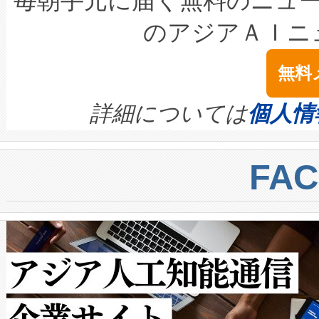
毎朝手元に届く無料のニュ
LiDAR for Inspections, Transpor
テリー性能の劣化によるダウ
す。「当社のfully-connected c
のアジアＡＩニ
は1535 nmレーザーを搭載
念は、現在データセンターが
ームを利用すれば、6,000万～
無料
イズの小径化を実現すること
ます。 Voltaiq provides a comple
きます。この効率性は、フェ
す。ノーマルモードでは、Avia
quality and reliability for AI da
詳細については
個人情
BESS stack to ensure battery qual
ートル先まで検出でき、これは
centers. Voltaiqは、a
トに対して約600メートルに
FA
からシステム統合、試運転、
では、反射率10％のターゲッ
クルの各段階のデータを監視
で向上し、最大検知距離は1,0
[…]
ットだけで最大1キロメートル
ルの変電所周囲を監視でき、
作業と点群処理を簡素化できま