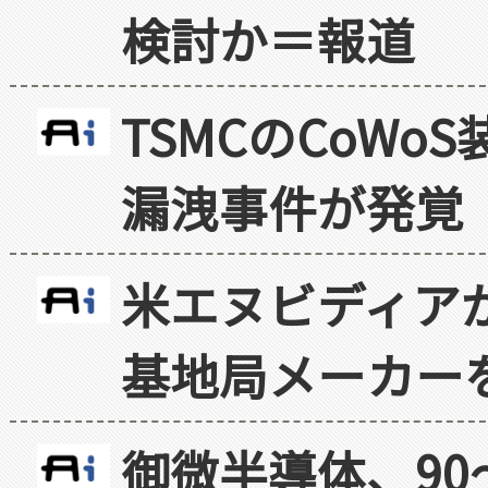
検討か＝報道
TSMCのCoW
漏洩事件が発覚
米エヌビディア
基地局メーカー
御微半導体、90