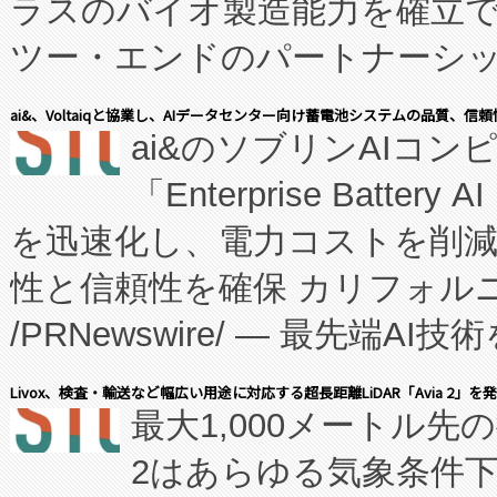
ラスのバイオ製造能力を確立
ツー・エンドのパートナーシッ
表しました。 同社の実績あるEnzeneX®
ai&、Voltaiqと協業し、AIデータセンター向け蓄電池システムの品質、信
ai&のソブリンAIコンピ
manufacturing™ (FC
「Enterprise Batte
たNeXは、バイオ医薬品製造
を迅速化し、電力コストを削
従来のフェッドバッチ施設の
性と信頼性を確保 カリフォルニア
に、患者やサプライチェーン
/PRNewswire/ — 最先端
キー方式で拡張性が高く、持
会社エーアイ・アンド：本社横
す。FCCM‑を活用した現地
Livox、検査・輸送など幅広い用途に対応する超長距離LiDAR「Avia 2」を
最大1,000メートル先
President原信平）と、エ
患者にとっての費用負担を大幅
2はあらゆる気象条件
ードするVoltaiqは、日本に
のアクセスを大幅に拡大することができ