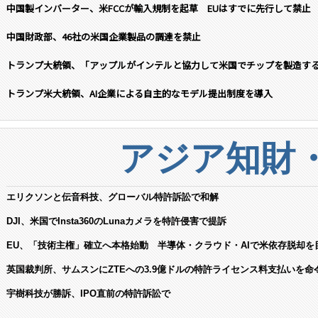
中国製インバーター、米FCCが輸入規制を起草 EUはすでに先行して禁止
中国財政部、46社の米国企業製品の調達を禁止
トランプ大統領、「アップルがインテルと協力して米国でチップを製造す
トランプ米大統領、AI企業による自主的なモデル提出制度を導入
アジア知財
エリクソンと伝音科技、グローバル特許訴訟で和解
DJI、米国でInsta360のLunaカメラを特許侵害で提訴
EU、「技術主権」確立へ本格始動 半導体・クラウド・AIで米依存脱却を
英国裁判所、サムスンにZTEへの3.9億ドルの特許ライセンス料支払いを命
宇樹科技が勝訴、IPO直前の特許訴訟で