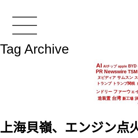
Tag Archive
AI
BYD
AIチップ
apple
PR Newswire
TSM
サムスン
ヌビディア
ス
トランプ
トランプ関税
ファーウェ
ンドリー
台湾
造装置
新工場
上海貝嶺、エンジン点火