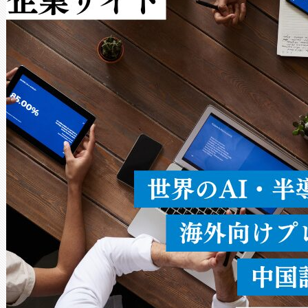
Avia 2は、2種類のFOVオ
× 80°のノーマルモード、長距離
ードを切り替えて使用するこ
ることなく、単一のデバイス
うにします。遠距離まで届く
密度なスキャ
[…]