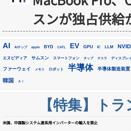
スンが独占供給
AI
EV
NVID
GPU
BYD
LLM
AIチップ
apple
CATL
IC
サムスン
エヌビディア
スマートフォン
ディスプレ
チップ
テスラ
半導体
ファーウェイ
半導体製造装置
ロボット
メモリ
韓国
ＡＩ
【特集】トラン
米国、中国製システム連系用インバーターの輸入を禁止