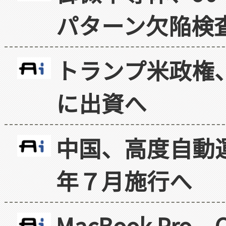
パターン欠陥検
トランプ米政権
に出資へ
中国、高度自動
年７月施行へ
MacBook Pr