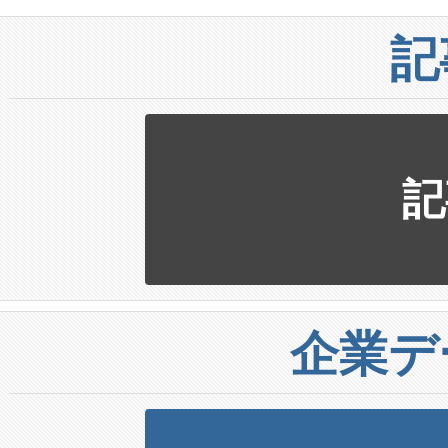
記
記
企業デ