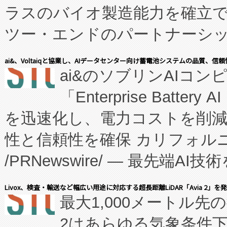
ラスのバイオ製造能力を確立
ツー・エンドのパートナーシッ
表しました。 同社の実績あるEnzeneX®
ai&、Voltaiqと協業し、AIデータセンター向け蓄電池システムの品質、信
ai&のソブリンAIコンピ
manufacturing™ (FC
「Enterprise Batte
たNeXは、バイオ医薬品製造
を迅速化し、電力コストを削
従来のフェッドバッチ施設の
性と信頼性を確保 カリフォルニア
に、患者やサプライチェーン
/PRNewswire/ — 最先端
キー方式で拡張性が高く、持
会社エーアイ・アンド：本社横
す。FCCM‑を活用した現地
Livox、検査・輸送など幅広い用途に対応する超長距離LiDAR「Avia 2」を
最大1,000メートル先
President原信平）と、エ
患者にとっての費用負担を大幅
2はあらゆる気象条件
ードするVoltaiqは、日本に
のアクセスを大幅に拡大することができ