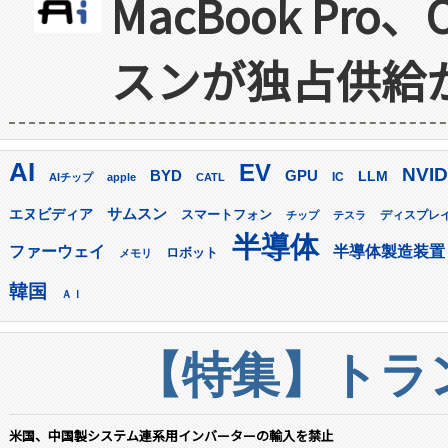
MacBook Pr
スンが独占供給
AI
EV
NVID
GPU
BYD
LLM
AIチップ
apple
CATL
IC
サムスン
エヌビディア
スマートフォン
ディスプレ
チップ
テスラ
半導体
ファーウェイ
半導体製造装置
ロボット
メモリ
韓国
ＡＩ
【特集】トラン
米国、中国製システム連系用インバーターの輸入を禁止