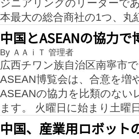
ジニアリングのリーダーである
本最大の総合商社の1つ、丸
中国とASEANの協力
By ＡＡｉＴ 管理者
広西チワン族自治区南寧市で
ASEAN博覧会は、合意を
ASEANの協力を比類のな
ます。 火曜日に始まり土曜
中国、産業用ロボット