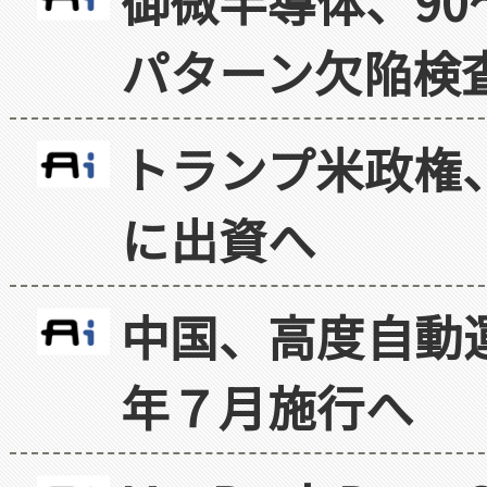
御微半導体、90
パターン欠陥検
トランプ米政権
に出資へ
中国、高度自動
年７月施行へ