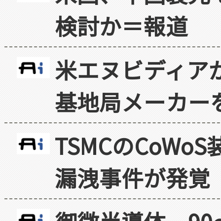
検討か＝報道
米エヌビディア
基地局メーカー
TSMCのCoW
漏洩事件が発覚