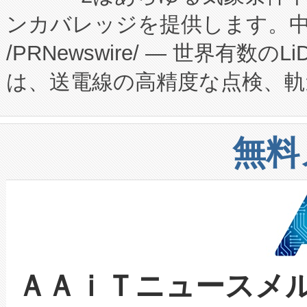
ンカバレッジを提供します。中国
ーエネルギー貯蔵システム（B
Fully-Connected Continuous M
/PRNewswire/ — 世界有数の
た。 Voltaiq独自のAI搭
プログラムには、施設設計・内装
は、送電線の高精度な点検、軌
定、統合、導入、運用に至る
に関する技術移転および知的財産
や穀物倉庫におけるバルク材の
安全性を追跡し、確保する事を
構造化トレーニングカリキュ
リューション「Avia 2」を発
増加しているデータセンター
上げおよび商用化段階におけ
無料
したAvia 2は、1,000メ
る電力網に大きな負担をかけ
設備整備および立ち上げ調整
狭視野のFOVを切り替えるこ
事業者の負担軽減という課題
加組織は、Enzeneのバイオ
ケーブル、枝などの細かな対
系統連系を迅速にし、ピーク需
選定された製品について、自
なレーザースポットにより、高
限を超えて利用可能な電力容量
取得できる可能性もあります。
ＡＡｉＴニュースメ
な環境下でも豊かなディテー
持できるよう貢献します。こ
設には、3億～4億ドルかかるこ