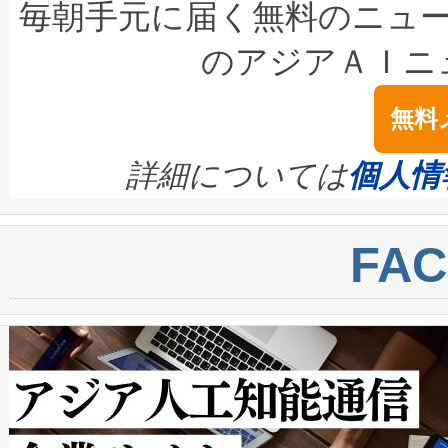
キロメートル範囲を検出 Livox Unveil
ービスレベル契約（SLA）違
最高経営責任者（CEO）であるHi
毎朝手元に届く無料のニュ
LiDAR for Inspections, Transpor
テリー性能の劣化によるダウ
す。「当社のfully-connected c
のアジアＡＩニ
は1535 nmレーザーを搭載
念は、現在データセンターが
ームを利用すれば、6,000万～
無料
イズの小径化を実現すること
ます。 Voltaiq provides a comple
きます。この効率性は、フェ
す。ノーマルモードでは、Avia
quality and reliability for AI da
詳細については
個人情
BESS stack to ensure battery qual
ートル先まで検出でき、これは
centers. Voltaiqは、a
トに対して約600メートルに
FA
からシステム統合、試運転、
では、反射率10％のターゲッ
クルの各段階のデータを監視
で向上し、最大検知距離は1,0
[…]
ットだけで最大1キロメートル
ルの変電所周囲を監視でき、