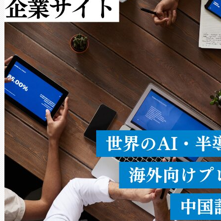
作業と点群処理を簡素化できま
Avia 2は、2種類のFOVオ
× 80°のノーマルモード、長距離
ードを切り替えて使用するこ
ることなく、単一のデバイス
うにします。遠距離まで届く
密度なスキャ
[…]