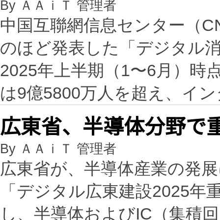
By ＡＡｉＴ 管理者
中国互聯網信息センター（C
のほど発表した「デジタル消
2025年上半期（1〜6月）
は9億5800万人を超え、イ
広東省、半導体分野で
By ＡＡｉＴ 管理者
広東省が、半導体産業の発展
「デジタル広東建設2025
し、半導体およびIC（集積