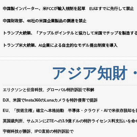
中国製インバーター、米FCCが輸入規制を起草 EUはすでに先行して禁止
中国財政部、46社の米国企業製品の調達を禁止
トランプ大統領、「アップルがインテルと協力して米国でチップを製造す
トランプ米大統領、AI企業による自主的なモデル提出制度を導入
アジア知財
エリクソンと伝音科技、グローバル特許訴訟で和解
DJI、米国でInsta360のLunaカメラを特許侵害で提訴
EU、「技術主権」確立へ本格始動 半導体・クラウド・AIで米依存脱却を
英国裁判所、サムスンにZTEへの3.9億ドルの特許ライセンス料支払いを命
宇樹科技が勝訴、IPO直前の特許訴訟で