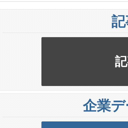
記
記
企業デ