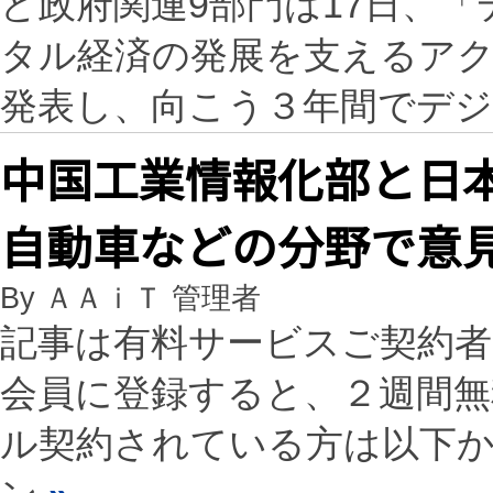
ど政府関連9部門は17日、
タル経済の発展を支えるアクシ
発表し、向こう３年間でデ
中国工業情報化部と日
自動車などの分野で意
By ＡＡｉＴ 管理者
記事は有料サービスご契約
会員に登録すると、２週間
ル契約されている方は以下