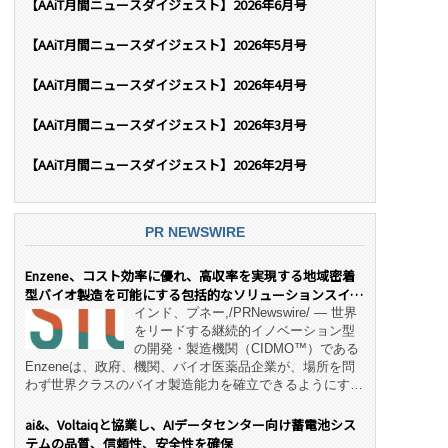
【AAiT月間ニュースダイジェスト】2026年6月号
【AAiT月間ニュースダイジェスト】2026年5月号
【AAiT月間ニュースダイジェスト】2026年4月号
【AAiT月間ニュースダイジェスト】2026年3月号
【AAiT月間ニュースダイジェスト】2026年2月号
PR NEWSWIRE
Enzene、コスト効率に優れ、高収率を実現する地域密着
型バイオ製造を可能にする包括的なソリューションスイー
ト「NeX™」 をリリース
インド、プネー,/PRNewswire/ — 世界
をリードする継続的イノベーション型
の開発・製造機関（CIDMO™）である
Enzeneは、政府、機関、バイオ医薬品企業が、場所を問
わず世界クラスのバイオ製造能力を確立できるようにす
る、変革的なエンド・ツー・エンドのパートナーシップモ
デル「NeX™」の立ち上げを発表しました。 同社の実績
ai&、Voltaiqと協業し、AIデータセンター向け蓄電池シス
あるEnzeneX® fully‑connected continuous
テムの品質、信頼性、安全性を確保