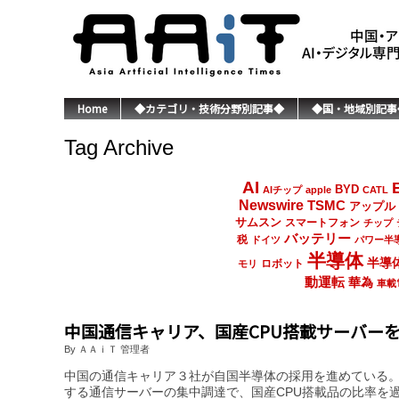
Home
◆カテゴリ・技術分野別記事◆
◆国・地域別記事
Tag Archive
AI
BYD
AIチップ
apple
CATL
Newswire
TSMC
アップル
サムスン
スマートフォン
チップ
バッテリー
税
ドイツ
パワー半
半導体
半導
ロボット
モリ
動運転
華為
車載
中国通信キャリア、国産CPU搭載サーバー
By ＡＡｉＴ 管理者
中国の通信キャリア３社が自国半導体の採用を進めている。中
する通信サーバーの集中調達で、国産CPU搭載品の比率を