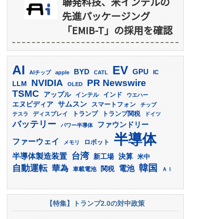
聯発科技、米インテルの
先進パッケージング
「EMIB-T」の採用を確認
AI
EV
GPU
BYD
AIチップ
apple
CATL
IC
PR Newswire
NVIDIA
LLM
OLED
TSMC
アップル
インド
インテル
ウエハー
サムスン
エヌビディア
スマートフォン
チップ
トランプ
ディスプレイ
トランプ関税
テスラ
ドイツ
バッテリー
ファウンドリー
パワー半導体
半導体
ファーウェイ
ロボット
メモリ
台湾
半導体製造装置
決算
新工場
米中
韓国
自動運転
華為
電池
関税
車載電池
ＡＩ
【特集】トランプ2.0の対中政策