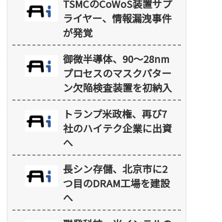
TSMCのCoWoS装置サプ
ライヤー、情報漏洩事件
が発覚
御微半導体、90～28nm
プロセスのマスクパター
ン欠陥検査装置を初納入
トランプ米政権、再び7
社のハイテク企業に出資
へ
長シン存儲、北京市に2
つ目のDRAM工場を建設
へ