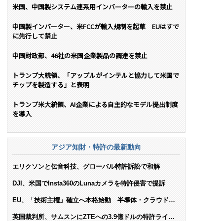
米国、中国製システム連系用インバーターの輸入を禁止
中国製インバーター、米FCCが輸入規制を起草 EUはすで
に先行して禁止
中国財政部、46社の米国企業製品の調達を禁止
トランプ大統領、「アップルがインテルと協力して米国で
チップを製造する」と表明
トランプ米大統領、AI企業による自主的なモデル提出制度
を導入
アジア知財・特許の最新動向
エリクソンと伝音科技、グローバル特許訴訟で和解
DJI、米国でInsta360のLunaカメラを特許侵害で提訴
EU、「技術主権」確立へ本格始動 半導体・クラウド・
AIで米依存脱却を目指す
英国裁判所、サムスンにZTEへの3.9億ドルの特許ライセ