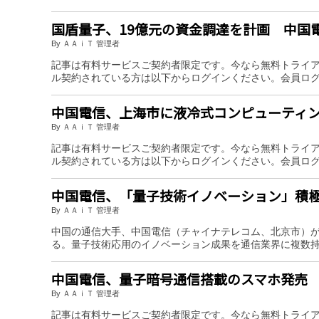
国盾量子、19億元の資金調達を計画 中国
By ＡＡｉＴ 管理者
記事は有料サービスご契約者限定です。今なら無料トライ
ル契約されている方は以下からログインください。会員ロ
中国電信、上海市に液冷式コンピューティ
By ＡＡｉＴ 管理者
記事は有料サービスご契約者限定です。今なら無料トライ
ル契約されている方は以下からログインください。会員ロ
中国電信、「量子技術イノベーション」積
By ＡＡｉＴ 管理者
中国の通信大手、中国電信（チャイナテレコム、北京市）
る。量子技術応用のイノベーション成果を通信業界に複数
中国電信、量子暗号通信搭載のスマホ発売
By ＡＡｉＴ 管理者
記事は有料サービスご契約者限定です。今なら無料トライ