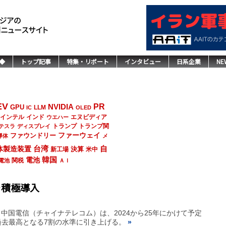
◆
トップ記事
特集・リポート
インタビュー
日系企業
NE
EV
NVIDIA
PR
GPU
LLM
IC
OLED
インド
エヌビディア
インテル
ウエハー
トランプ
トランプ関
テスラ
ディスプレイ
ファーウェイ
ファウンドリー
導体
メ
台湾
自
体製造装置
決算
新工場
米中
韓国
電池
関税
電池
ＡＩ
を積極導入
国電信（チャイナテレコム）は、2024から25年にかけて予定
過去最高となる7割の水準に引き上げる。
»