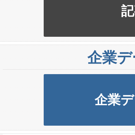
記
企業デ
企業デ