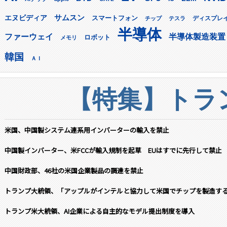
サムスン
エヌビディア
スマートフォン
ディスプレ
チップ
テスラ
半導体
ファーウェイ
半導体製造装置
ロボット
メモリ
韓国
ＡＩ
【特集】トラン
米国、中国製システム連系用インバーターの輸入を禁止
中国製インバーター、米FCCが輸入規制を起草 EUはすでに先行して禁止
中国財政部、46社の米国企業製品の調達を禁止
トランプ大統領、「アップルがインテルと協力して米国でチップを製造す
トランプ米大統領、AI企業による自主的なモデル提出制度を導入