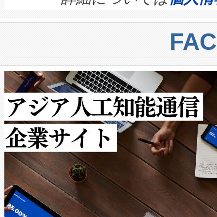
BESS stack to ensure battery qual
ートル先まで検出でき、これは
centers. Voltaiqは、a
トに対して約600メートルに
FA
からシステム統合、試運転、
では、反射率10％のターゲッ
クルの各段階のデータを監視
で向上し、最大検知距離は1,0
[…]
ットだけで最大1キロメートル
ルの変電所周囲を監視でき、
作業と点群処理を簡素化できま
Avia 2は、2種類のFOVオ
× 80°のノーマルモード、長距離
ードを切り替えて使用するこ