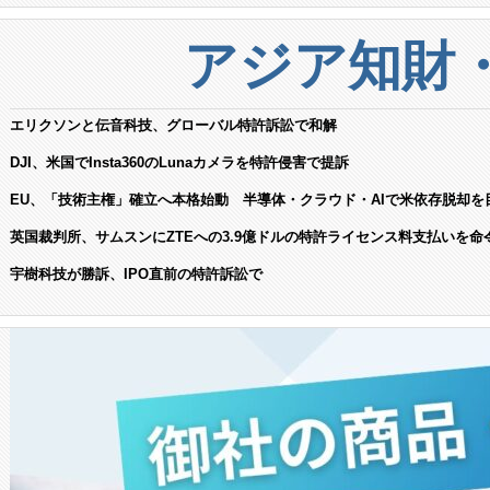
アジア知財
エリクソンと伝音科技、グローバル特許訴訟で和解
DJI、米国でInsta360のLunaカメラを特許侵害で提訴
EU、「技術主権」確立へ本格始動 半導体・クラウド・AIで米依存脱却を
英国裁判所、サムスンにZTEへの3.9億ドルの特許ライセンス料支払いを命
宇樹科技が勝訴、IPO直前の特許訴訟で