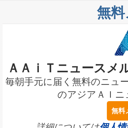
リューション「Avia 2」を発
増加しているデータセンター
上げおよび商用化段階におけ
無料
したAvia 2は、1,000メ
る電力網に大きな負担をかけ
設備整備および立ち上げ調整
狭視野のFOVを切り替えるこ
事業者の負担軽減という課題
加組織は、Enzeneのバイオ
ケーブル、枝などの細かな対
系統連系を迅速にし、ピーク需
選定された製品について、自
なレーザースポットにより、高
限を超えて利用可能な電力容量
取得できる可能性もあります。
ＡＡｉＴニュースメ
な環境下でも豊かなディテー
持できるよう貢献します。こ
設には、3億～4億ドルかかるこ
キロメートル範囲を検出 Livox Unveil
ービスレベル契約（SLA）違
最高経営責任者（CEO）であるHi
毎朝手元に届く無料のニュ
LiDAR for Inspections, Transpor
テリー性能の劣化によるダウ
す。「当社のfully-connected c
のアジアＡＩニ
は1535 nmレーザーを搭載
念は、現在データセンターが
ームを利用すれば、6,000万～
無料
イズの小径化を実現すること
ます。 Voltaiq provides a comple
きます。この効率性は、フェ
す。ノーマルモードでは、Avia
quality and reliability for AI da
詳細については
個人情