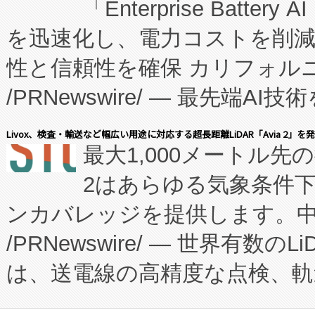
「Enterprise Batte
たNeXは、バイオ医薬品製造
を迅速化し、電力コストを削
従来のフェッドバッチ施設の
性と信頼性を確保 カリフォルニア
に、患者やサプライチェーン
/PRNewswire/ — 最先端
キー方式で拡張性が高く、持
会社エーアイ・アンド：本社横
す。FCCM‑を活用した現地
Livox、検査・輸送など幅広い用途に対応する超長距離LiDAR「Avia 2」を
最大1,000メートル先
President原信平）と、エ
患者にとっての費用負担を大幅
2はあらゆる気象条件
ードするVoltaiqは、日本に
のアクセスを大幅に拡大することができ
ンカバレッジを提供します。中国
ーエネルギー貯蔵システム（B
Fully-Connected Continuous M
/PRNewswire/ — 世界有数の
た。 Voltaiq独自のAI搭
プログラムには、施設設計・内装
は、送電線の高精度な点検、軌
定、統合、導入、運用に至る
に関する技術移転および知的財産
や穀物倉庫におけるバルク材の
安全性を追跡し、確保する事を
構造化トレーニングカリキュ