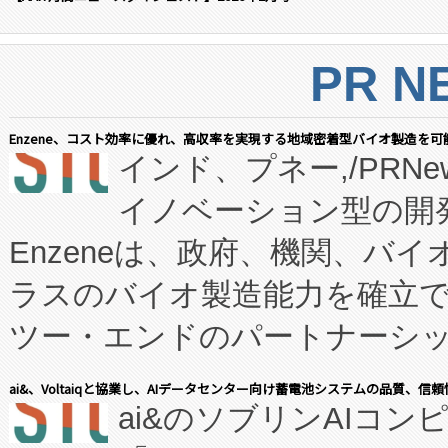
PR N
Enzene、コスト効率に優れ、高収率を実現する地域密着型バイオ製造を可
インド、プネー,/PRNe
イノベーション型の開発
Enzeneは、政府、機関、バ
ラスのバイオ製造能力を確立
ツー・エンドのパートナーシッ
表しました。 同社の実績あるEnzeneX®
ai&、Voltaiqと協業し、AIデータセンター向け蓄電池システムの品質、信
ai&のソブリンAIコンピ
manufacturing™ (FC