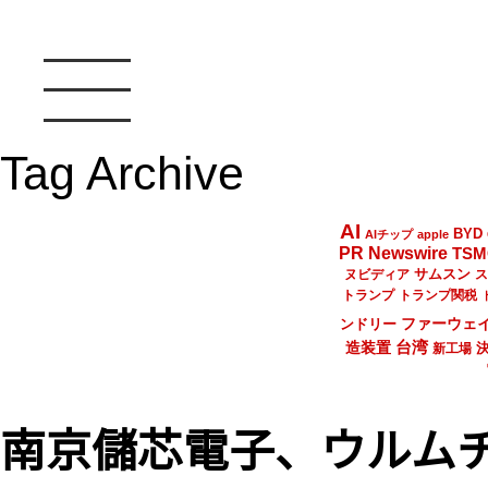
Tag Archive
AI
BYD
AIチップ
apple
PR Newswire
TSM
サムスン
ヌビディア
ス
トランプ
トランプ関税
ファーウェ
ンドリー
台湾
造装置
新工場
南京儲芯電子、ウルム