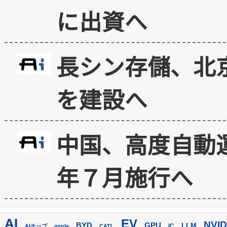
に出資へ
長シン存儲、北京
を建設へ
中国、高度自動
年７月施行へ
AI
EV
NVID
GPU
BYD
LLM
AIチップ
apple
CATL
IC