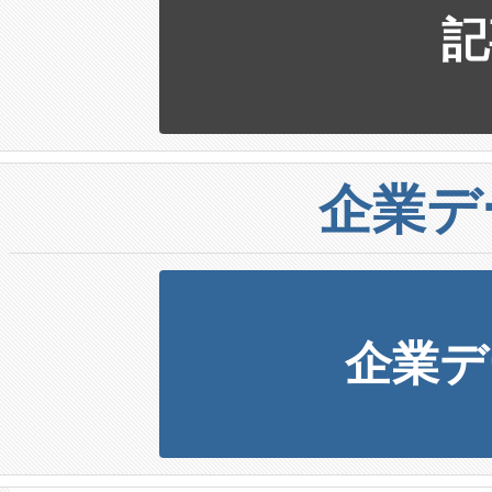
記
企業デ
企業デ