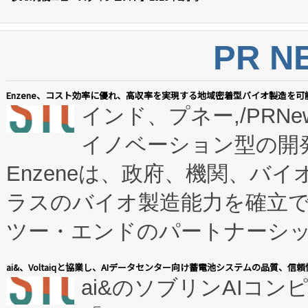
PR N
Enzene、コスト効率に優れ、高収率を実現する地域密着型バイオ製造を可
インド、プネー,/PRNe
イノベーション型の開発
Enzeneは、政府、機関、バ
ラスのバイオ製造能力を確立
ツー・エンドのパートナーシッ
表しました。 同社の実績あるEnzeneX®
ai&、Voltaiqと協業し、AIデータセンター向け蓄電池システムの品質、信
ai&のソブリンAIコンピ
manufacturing™ (FC