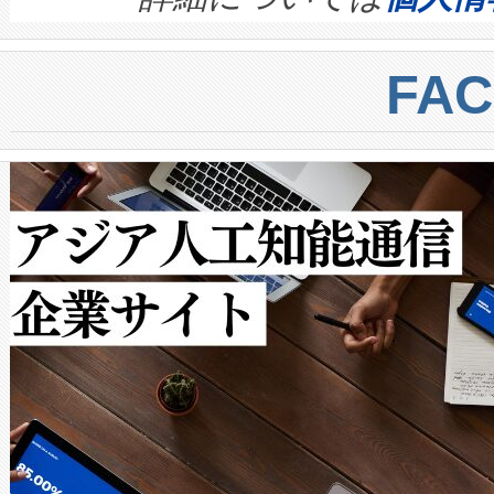
BESS stack to ensure battery qual
ートル先まで検出でき、これは
centers. Voltaiqは、a
トに対して約600メートルに
FA
からシステム統合、試運転、
では、反射率10％のターゲッ
クルの各段階のデータを監視
で向上し、最大検知距離は1,0
[…]
ットだけで最大1キロメートル
ルの変電所周囲を監視でき、
作業と点群処理を簡素化できま
Avia 2は、2種類のFOVオ
× 80°のノーマルモード、長距離
ードを切り替えて使用するこ