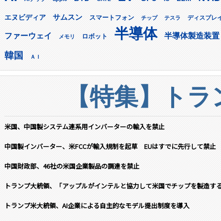
サムスン
エヌビディア
スマートフォン
ディスプレ
チップ
テスラ
半導体
ファーウェイ
半導体製造装置
ロボット
メモリ
韓国
ＡＩ
【特集】トラン
米国、中国製システム連系用インバーターの輸入を禁止
中国製インバーター、米FCCが輸入規制を起草 EUはすでに先行して禁止
中国財政部、46社の米国企業製品の調達を禁止
トランプ大統領、「アップルがインテルと協力して米国でチップを製造す
トランプ米大統領、AI企業による自主的なモデル提出制度を導入