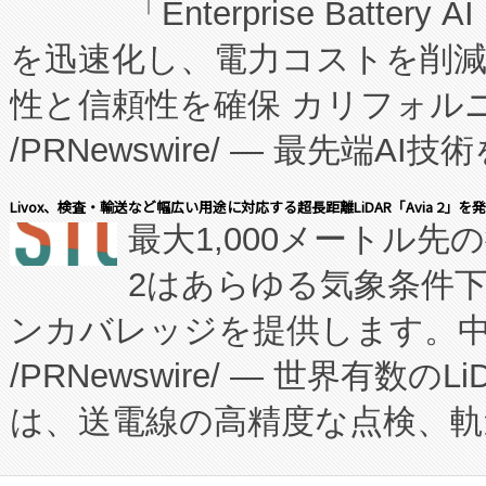
「Enterprise Batte
たNeXは、バイオ医薬品製造
を迅速化し、電力コストを削
従来のフェッドバッチ施設の
性と信頼性を確保 カリフォルニア
に、患者やサプライチェーン
/PRNewswire/ — 最先端
キー方式で拡張性が高く、持
会社エーアイ・アンド：本社横
す。FCCM‑を活用した現地
Livox、検査・輸送など幅広い用途に対応する超長距離LiDAR「Avia 2」を
最大1,000メートル先
President原信平）と、エ
患者にとっての費用負担を大幅
2はあらゆる気象条件
ードするVoltaiqは、日本に
のアクセスを大幅に拡大することができ
ンカバレッジを提供します。中国
ーエネルギー貯蔵システム（B
Fully-Connected Continuous M
/PRNewswire/ — 世界有数の
た。 Voltaiq独自のAI搭
プログラムには、施設設計・内装
は、送電線の高精度な点検、軌
定、統合、導入、運用に至る
に関する技術移転および知的財産
や穀物倉庫におけるバルク材の
安全性を追跡し、確保する事を
構造化トレーニングカリキュ