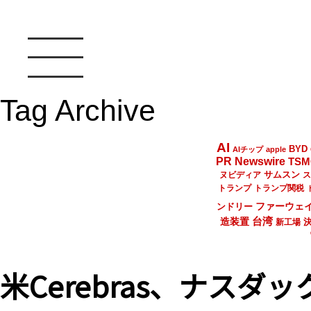
Tag Archive
AI
BYD
AIチップ
apple
PR Newswire
TSM
サムスン
ヌビディア
ス
トランプ
トランプ関税
ファーウェ
ンドリー
台湾
造装置
新工場
米Cerebras、ナスダッ