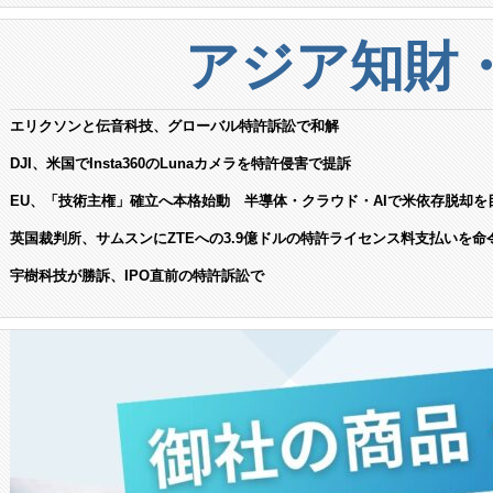
アジア知財
エリクソンと伝音科技、グローバル特許訴訟で和解
DJI、米国でInsta360のLunaカメラを特許侵害で提訴
EU、「技術主権」確立へ本格始動 半導体・クラウド・AIで米依存脱却を
英国裁判所、サムスンにZTEへの3.9億ドルの特許ライセンス料支払いを命
宇樹科技が勝訴、IPO直前の特許訴訟で