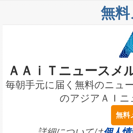
リューション「Avia 2」を発
増加しているデータセンター
上げおよび商用化段階におけ
無料
したAvia 2は、1,000メ
る電力網に大きな負担をかけ
設備整備および立ち上げ調整
狭視野のFOVを切り替えるこ
事業者の負担軽減という課題
加組織は、Enzeneのバイオ
ケーブル、枝などの細かな対
系統連系を迅速にし、ピーク需
選定された製品について、自
なレーザースポットにより、高
限を超えて利用可能な電力容量
取得できる可能性もあります。
ＡＡｉＴニュースメ
な環境下でも豊かなディテー
持できるよう貢献します。こ
設には、3億～4億ドルかかるこ
キロメートル範囲を検出 Livox Unveil
ービスレベル契約（SLA）違
最高経営責任者（CEO）であるHi
毎朝手元に届く無料のニュ
LiDAR for Inspections, Transpor
テリー性能の劣化によるダウ
す。「当社のfully-connected c
のアジアＡＩニ
は1535 nmレーザーを搭載
念は、現在データセンターが
ームを利用すれば、6,000万～
無料
イズの小径化を実現すること
ます。 Voltaiq provides a comple
きます。この効率性は、フェ
す。ノーマルモードでは、Avia
quality and reliability for AI da
詳細については
個人情