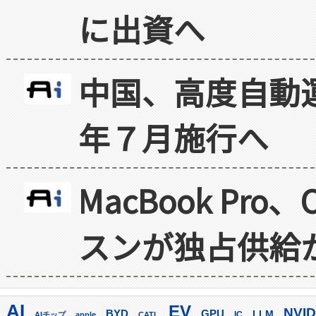
に出資へ
中国、高度自動
年７月施行へ
MacBook Pr
スンが独占供給
AI
EV
NVID
GPU
BYD
LLM
AIチップ
apple
CATL
IC