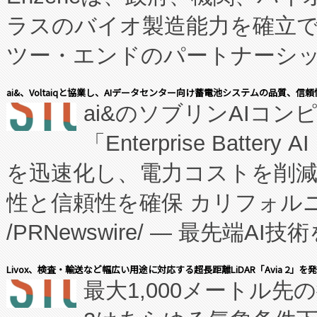
ラスのバイオ製造能力を確立
ツー・エンドのパートナーシッ
表しました。 同社の実績あるEnzeneX®
ai&、Voltaiqと協業し、AIデータセンター向け蓄電池システムの品質、信
ai&のソブリンAIコンピ
manufacturing™ (FC
「Enterprise Batte
たNeXは、バイオ医薬品製造
を迅速化し、電力コストを削
従来のフェッドバッチ施設の
性と信頼性を確保 カリフォルニア
に、患者やサプライチェーン
/PRNewswire/ — 最先端
キー方式で拡張性が高く、持
会社エーアイ・アンド：本社横
す。FCCM‑を活用した現地
Livox、検査・輸送など幅広い用途に対応する超長距離LiDAR「Avia 2」を
最大1,000メートル先
President原信平）と、エ
患者にとっての費用負担を大幅