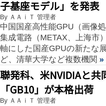
子基座モデル」を発表
By ＡＡｉＴ 管理者
中国国産高性能GPU（画像
集成電路（METAX、上海市）は、「
軸にした国産GPUの新たな
ど、清華大学など複数機関
»
聯発科、米NVIDIAと
「GB10」が本格出荷
By ＡＡｉＴ 管理者