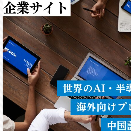
作業と点群処理を簡素化できま
Avia 2は、2種類のFOVオ
× 80°のノーマルモード、長距離
ードを切り替えて使用するこ
ることなく、単一のデバイス
うにします。遠距離まで届く
密度なスキャ
[…]