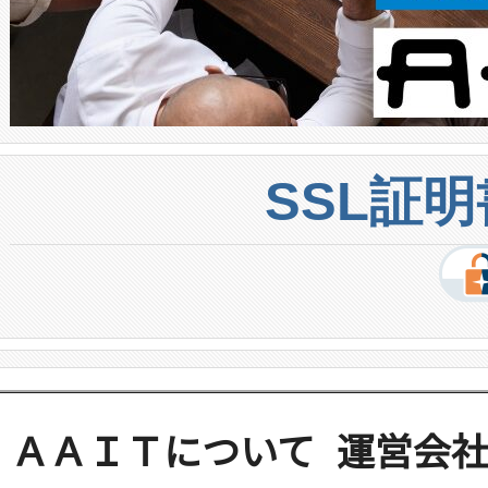
SSL証
ＡＡＩＴについて
運営会