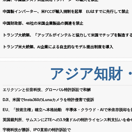
中国製インバーター、米FCCが輸入規制を起草 EUはすでに先行して禁止
中国財政部、46社の米国企業製品の調達を禁止
トランプ大統領、「アップルがインテルと協力して米国でチップを製造す
トランプ米大統領、AI企業による自主的なモデル提出制度を導入
アジア知財
エリクソンと伝音科技、グローバル特許訴訟で和解
DJI、米国でInsta360のLunaカメラを特許侵害で提訴
EU、「技術主権」確立へ本格始動 半導体・クラウド・AIで米依存脱却を
英国裁判所、サムスンにZTEへの3.9億ドルの特許ライセンス料支払いを命
宇樹科技が勝訴、IPO直前の特許訴訟で