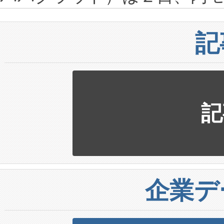
記
記
企業デ