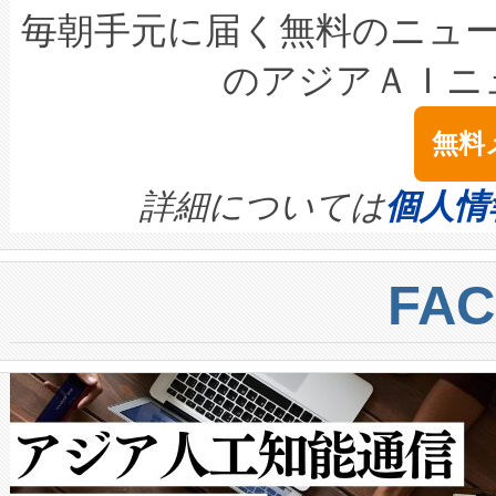
キロメートル範囲を検出 Livox Unveil
ービスレベル契約（SLA）違
最高経営責任者（CEO）であるHi
毎朝手元に届く無料のニュ
LiDAR for Inspections, Transpor
テリー性能の劣化によるダウ
す。「当社のfully-connected c
のアジアＡＩニ
は1535 nmレーザーを搭載
念は、現在データセンターが
ームを利用すれば、6,000万～
無料
イズの小径化を実現すること
ます。 Voltaiq provides a comple
きます。この効率性は、フェ
す。ノーマルモードでは、Avia
quality and reliability for AI da
詳細については
個人情
BESS stack to ensure battery qual
ートル先まで検出でき、これは
centers. Voltaiqは、a
トに対して約600メートルに
FA
からシステム統合、試運転、
では、反射率10％のターゲッ
クルの各段階のデータを監視
で向上し、最大検知距離は1,0
[…]
ットだけで最大1キロメートル
ルの変電所周囲を監視でき、