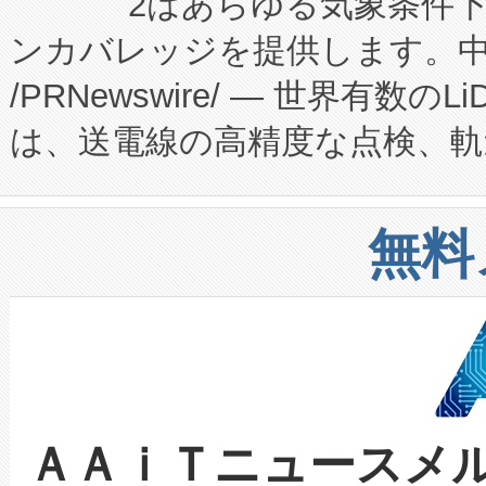
2はあらゆる気象条件
ードするVoltaiqは、日本に
のアクセスを大幅に拡大することができ
ンカバレッジを提供します。中国
ーエネルギー貯蔵システム（B
Fully-Connected Continuous M
/PRNewswire/ — 世界有数の
た。 Voltaiq独自のAI搭
プログラムには、施設設計・内装
は、送電線の高精度な点検、軌
定、統合、導入、運用に至る
に関する技術移転および知的財産
や穀物倉庫におけるバルク材の
安全性を追跡し、確保する事を
構造化トレーニングカリキュ
リューション「Avia 2」を発
増加しているデータセンター
上げおよび商用化段階におけ
無料
したAvia 2は、1,000メ
る電力網に大きな負担をかけ
設備整備および立ち上げ調整
狭視野のFOVを切り替えるこ
事業者の負担軽減という課題
加組織は、Enzeneのバイオ
ケーブル、枝などの細かな対
系統連系を迅速にし、ピーク需
選定された製品について、自
なレーザースポットにより、高
限を超えて利用可能な電力容量
取得できる可能性もあります。
ＡＡｉＴニュースメ
な環境下でも豊かなディテー
持できるよう貢献します。こ
設には、3億～4億ドルかかるこ