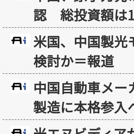
認 総投資額は1
米国、中国製光
検討か＝報道
中国自動車メー
製造に本格参入
米エヌビディア