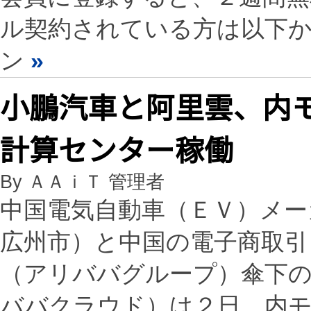
ル契約されている方は以下
ン
»
小鵬汽車と阿里雲、内
計算センター稼働
By ＡＡｉＴ 管理者
中国電気自動車（ＥＶ）メー
広州市）と中国の電子商取引
（アリババグループ）傘下
ババクラウド）は２日、内