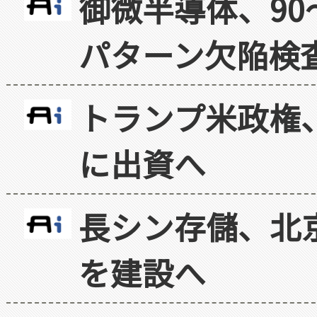
御微半導体、90
パターン欠陥検
トランプ米政権
に出資へ
長シン存儲、北京
を建設へ