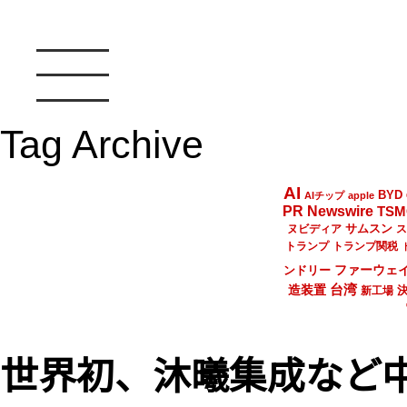
Tag Archive
AI
BYD
AIチップ
apple
PR Newswire
TSM
サムスン
ヌビディア
ス
トランプ
トランプ関税
ファーウェ
ンドリー
台湾
造装置
新工場
世界初、沐曦集成など中