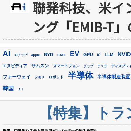
聯発科技、米イ
ング「EMIB-T
AI
EV
NVID
GPU
BYD
LLM
AIチップ
apple
CATL
IC
サムスン
エヌビディア
スマートフォン
ディスプレ
チップ
テスラ
半導体
ファーウェイ
半導体製造装置
ロボット
メモリ
韓国
ＡＩ
【特集】トラン
米国、中国製システム連系用インバーターの輸入を禁止