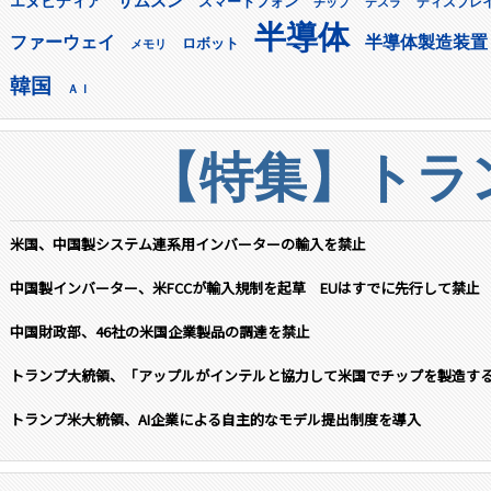
サムスン
エヌビディア
スマートフォン
ディスプレ
チップ
テスラ
半導体
ファーウェイ
半導体製造装置
ロボット
メモリ
韓国
ＡＩ
【特集】トラン
米国、中国製システム連系用インバーターの輸入を禁止
中国製インバーター、米FCCが輸入規制を起草 EUはすでに先行して禁止
中国財政部、46社の米国企業製品の調達を禁止
トランプ大統領、「アップルがインテルと協力して米国でチップを製造す
トランプ米大統領、AI企業による自主的なモデル提出制度を導入