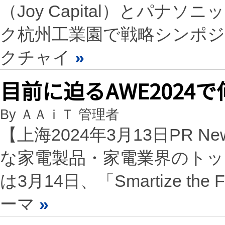
（Joy Capital）とパ
ク杭州工業園で戦略シンポ
クチャイ
»
目前に迫るAWE2024
By ＡＡｉＴ 管理者
【上海2024年3月13日PR N
な家電製品・家電業界のトップ
は3月14日、「Smartize t
ーマ
»