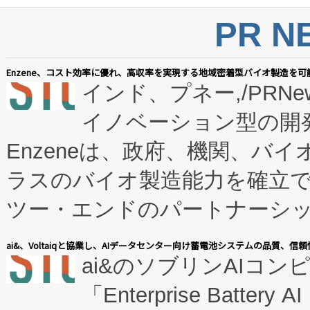
PR N
Enzene、コスト効率に優れ、高収率を実現する地域密着型バイオ製造を可
インド、プネー,/PRNe
イノベーション型の開発
Enzeneは、政府、機関、バ
ラスのバイオ製造能力を確立
ツー・エンドのパートナーシッ
表しました。 同社の実績あるEnzeneX®
ai&、Voltaiqと協業し、AIデータセンター向け蓄電池システムの品質、信
ai&のソブリンAIコンピ
manufacturing™ (FC
「Enterprise Batte
たNeXは、バイオ医薬品製造