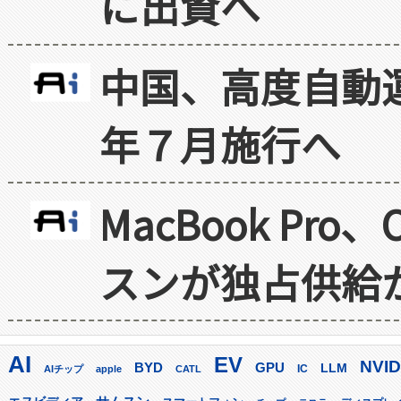
に出資へ
中国、高度自動
年７月施行へ
MacBook Pr
スンが独占供給
AI
EV
NVID
GPU
BYD
LLM
AIチップ
apple
CATL
IC