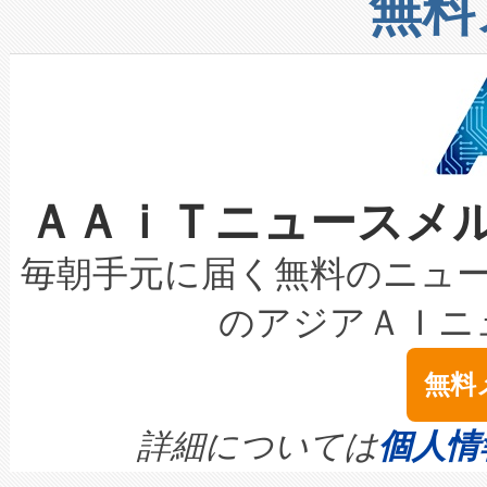
無料
したAvia 2は、1,000メ
る電力網に大きな負担をかけ
設備整備および立ち上げ調整
狭視野のFOVを切り替えるこ
事業者の負担軽減という課題
加組織は、Enzeneのバイオ
ケーブル、枝などの細かな対
系統連系を迅速にし、ピーク需
選定された製品について、自
なレーザースポットにより、高
限を超えて利用可能な電力容量
取得できる可能性もあります。
ＡＡｉＴニュースメ
な環境下でも豊かなディテー
持できるよう貢献します。こ
設には、3億～4億ドルかかるこ
キロメートル範囲を検出 Livox Unveil
ービスレベル契約（SLA）違
最高経営責任者（CEO）であるHi
毎朝手元に届く無料のニュ
LiDAR for Inspections, Transpor
テリー性能の劣化によるダウ
す。「当社のfully-connected c
のアジアＡＩニ
は1535 nmレーザーを搭載
念は、現在データセンターが
ームを利用すれば、6,000万～
無料
イズの小径化を実現すること
ます。 Voltaiq provides a comple
きます。この効率性は、フェ
す。ノーマルモードでは、Avia
quality and reliability for AI da
詳細については
個人情
BESS stack to ensure battery qual
ートル先まで検出でき、これは