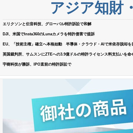
アジア知財
エリクソンと伝音科技、グローバル特許訴訟で和解
DJI、米国でInsta360のLunaカメラを特許侵害で提訴
EU、「技術主権」確立へ本格始動 半導体・クラウド・AIで米依存脱却を
英国裁判所、サムスンにZTEへの3.9億ドルの特許ライセンス料支払いを命
宇樹科技が勝訴、IPO直前の特許訴訟で