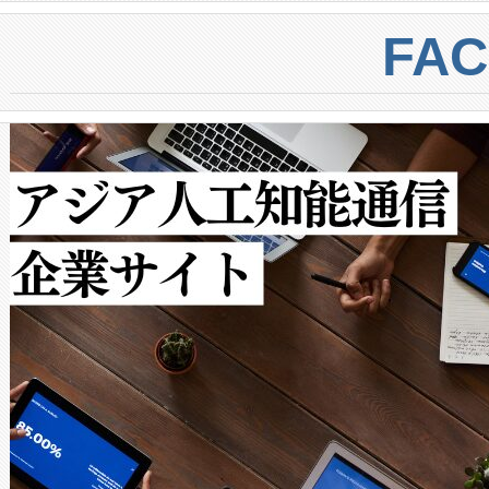
centers. Voltaiqは、a
トに対して約600メートルに
FA
からシステム統合、試運転、
では、反射率10％のターゲッ
クルの各段階のデータを監視
で向上し、最大検知距離は1,0
[…]
ットだけで最大1キロメートル
ルの変電所周囲を監視でき、
作業と点群処理を簡素化できま
Avia 2は、2種類のFOVオ
× 80°のノーマルモード、長距離
ードを切り替えて使用するこ
ることなく、単一のデバイス