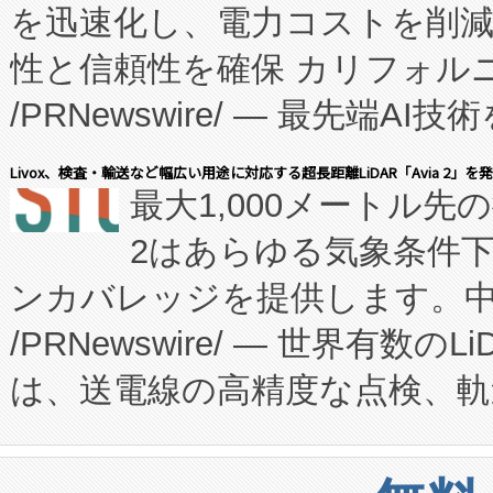
を迅速化し、電力コストを削
従来のフェッドバッチ施設の
性と信頼性を確保 カリフォルニア
に、患者やサプライチェーン
/PRNewswire/ — 最先端
キー方式で拡張性が高く、持
会社エーアイ・アンド：本社横
す。FCCM‑を活用した現地
Livox、検査・輸送など幅広い用途に対応する超長距離LiDAR「Avia 2」を
最大1,000メートル先
President原信平）と、エ
患者にとっての費用負担を大幅
2はあらゆる気象条件
ードするVoltaiqは、日本に
のアクセスを大幅に拡大することができ
ンカバレッジを提供します。中国
ーエネルギー貯蔵システム（B
Fully-Connected Continuous M
/PRNewswire/ — 世界有数の
た。 Voltaiq独自のAI搭
プログラムには、施設設計・内装
は、送電線の高精度な点検、軌
定、統合、導入、運用に至る
に関する技術移転および知的財産
や穀物倉庫におけるバルク材の
安全性を追跡し、確保する事を
構造化トレーニングカリキュ
リューション「Avia 2」を発
増加しているデータセンター
上げおよび商用化段階におけ