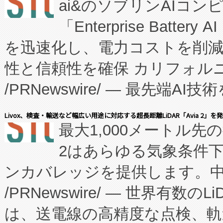
ai&のソブリンAIコンピ
manufacturing™ (FC
「Enterprise Batte
たNeXは、バイオ医薬品製造
を迅速化し、電力コストを削
従来のフェッドバッチ施設の
性と信頼性を確保 カリフォルニア
に、患者やサプライチェーン
/PRNewswire/ — 最先端
キー方式で拡張性が高く、持
会社エーアイ・アンド：本社横
す。FCCM‑を活用した現地
Livox、検査・輸送など幅広い用途に対応する超長距離LiDAR「Avia 2」を
最大1,000メートル先
President原信平）と、エ
患者にとっての費用負担を大幅
2はあらゆる気象条件
ードするVoltaiqは、日本に
のアクセスを大幅に拡大することができ
ンカバレッジを提供します。中国
ーエネルギー貯蔵システム（B
Fully-Connected Continuous M
/PRNewswire/ — 世界有数の
た。 Voltaiq独自のAI搭
プログラムには、施設設計・内装
は、送電線の高精度な点検、軌
定、統合、導入、運用に至る
に関する技術移転および知的財産