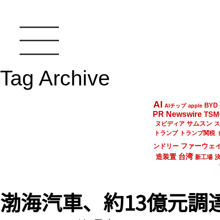
Tag Archive
AI
BYD
AIチップ
apple
PR Newswire
TSM
サムスン
ヌビディア
ス
トランプ
トランプ関税
ファーウェ
ンドリー
台湾
造装置
新工場
渤海汽車、約13億元調