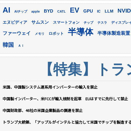
AI
EV
NVID
GPU
BYD
LLM
AIチップ
apple
CATL
IC
サムスン
エヌビディア
スマートフォン
ディスプレ
チップ
テスラ
半導体
ファーウェイ
半導体製造装置
ロボット
メモリ
韓国
ＡＩ
【特集】トラン
米国、中国製システム連系用インバーターの輸入を禁止
中国製インバーター、米FCCが輸入規制を起草 EUはすでに先行して禁止
中国財政部、46社の米国企業製品の調達を禁止
トランプ大統領、「アップルがインテルと協力して米国でチップを製造す