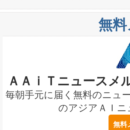
や穀物倉庫におけるバルク材の
安全性を追跡し、確保する事を
構造化トレーニングカリキュ
リューション「Avia 2」を発
増加しているデータセンター
上げおよび商用化段階におけ
無料
したAvia 2は、1,000メ
る電力網に大きな負担をかけ
設備整備および立ち上げ調整
狭視野のFOVを切り替えるこ
事業者の負担軽減という課題
加組織は、Enzeneのバイオ
ケーブル、枝などの細かな対
系統連系を迅速にし、ピーク需
選定された製品について、自
なレーザースポットにより、高
限を超えて利用可能な電力容量
取得できる可能性もあります。
ＡＡｉＴニュースメ
な環境下でも豊かなディテー
持できるよう貢献します。こ
設には、3億～4億ドルかかるこ
キロメートル範囲を検出 Livox Unveil
ービスレベル契約（SLA）違
最高経営責任者（CEO）であるHi
毎朝手元に届く無料のニュ
LiDAR for Inspections, Transpor
テリー性能の劣化によるダウ
す。「当社のfully-connected c
のアジアＡＩニ
は1535 nmレーザーを搭載
念は、現在データセンターが
ームを利用すれば、6,000万～
無料
イズの小径化を実現すること
ます。 Voltaiq provides a comple
きます。この効率性は、フェ