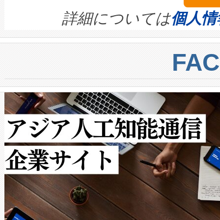
す。ノーマルモードでは、Avia
quality and reliability for AI da
詳細については
個人情
BESS stack to ensure battery qual
ートル先まで検出でき、これは
centers. Voltaiqは、a
トに対して約600メートルに
FA
からシステム統合、試運転、
では、反射率10％のターゲッ
クルの各段階のデータを監視
で向上し、最大検知距離は1,0
[…]
ットだけで最大1キロメートル
ルの変電所周囲を監視でき、
作業と点群処理を簡素化できま
Avia 2は、2種類のFOVオ
× 80°のノーマルモード、長距離