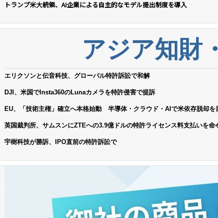
トランプ米大統領、AI企業による自主的なモデル提出制度を導入
アジア知財
エリクソンと伝音科技、グローバル特許訴訟で和解
DJI、米国でInsta360のLunaカメラを特許侵害で提訴
EU、「技術主権」確立へ本格始動 半導体・クラウド・AIで米依存脱却を
英国裁判所、サムスンにZTEへの3.9億ドルの特許ライセンス料支払いを命
宇樹科技が勝訴、IPO直前の特許訴訟で