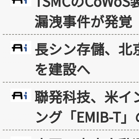
TSMCのCoW
漏洩事件が発覚
長シン存儲、北京
を建設へ
聯発科技、米イ
ング「EMIB-T