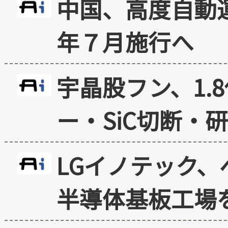
中国、高度自動
年７月施行へ
宇晶股フン、1.
ー・SiC切断・
LGイノテック、
半導体基板工場