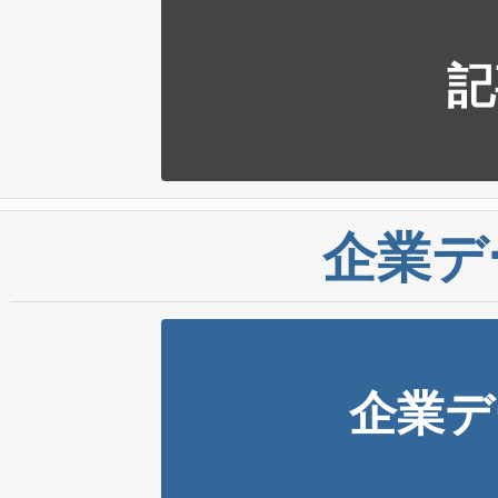
記
企業デ
企業デ