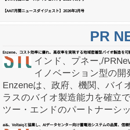
【AAiT月間ニュースダイジェスト】2026年2月号
PR N
Enzene、コスト効率に優れ、高収率を実現する地域密着型バイオ製造を可
インド、プネー,/PRNe
イノベーション型の開発
Enzeneは、政府、機関、バ
ラスのバイオ製造能力を確立
ツー・エンドのパートナーシッ
表しました。 同社の実績あるEnzeneX®
ai&、Voltaiqと協業し、AIデータセンター向け蓄電池システムの品質、信