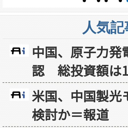
人気記
中国、原子力発
認 総投資額は1
米国、中国製光
検討か＝報道