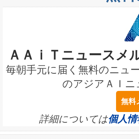
したAvia 2は、1,000メ
る電力網に大きな負担をかけ
設備整備および立ち上げ調整
狭視野のFOVを切り替えるこ
事業者の負担軽減という課題
加組織は、Enzeneのバイオ
ケーブル、枝などの細かな対
系統連系を迅速にし、ピーク需
選定された製品について、自
なレーザースポットにより、高
限を超えて利用可能な電力容量
取得できる可能性もあります。
ＡＡｉＴニュースメ
な環境下でも豊かなディテー
持できるよう貢献します。こ
設には、3億～4億ドルかかるこ
キロメートル範囲を検出 Livox Unveil
ービスレベル契約（SLA）違
最高経営責任者（CEO）であるHi
毎朝手元に届く無料のニュ
LiDAR for Inspections, Transpor
テリー性能の劣化によるダウ
す。「当社のfully-connected c
のアジアＡＩニ
は1535 nmレーザーを搭載
念は、現在データセンターが
ームを利用すれば、6,000万～
無料
イズの小径化を実現すること
ます。 Voltaiq provides a comple
きます。この効率性は、フェ
す。ノーマルモードでは、Avia
quality and reliability for AI da
詳細については
個人情
BESS stack to ensure battery qual
ートル先まで検出でき、これは