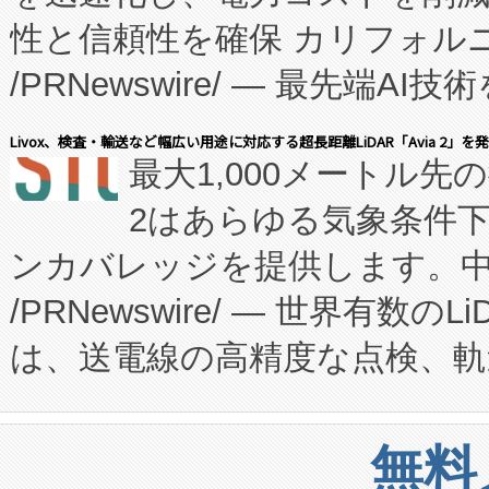
性と信頼性を確保 カリフォルニア
に、患者やサプライチェーン
/PRNewswire/ — 最先端
キー方式で拡張性が高く、持
会社エーアイ・アンド：本社横
す。FCCM‑を活用した現地
Livox、検査・輸送など幅広い用途に対応する超長距離LiDAR「Avia 2」を
最大1,000メートル先
President原信平）と、エ
患者にとっての費用負担を大幅
2はあらゆる気象条件
ードするVoltaiqは、日本に
のアクセスを大幅に拡大することができ
ンカバレッジを提供します。中国
ーエネルギー貯蔵システム（B
Fully-Connected Continuous M
/PRNewswire/ — 世界有数の
た。 Voltaiq独自のAI搭
プログラムには、施設設計・内装
は、送電線の高精度な点検、軌
定、統合、導入、運用に至る
に関する技術移転および知的財産
や穀物倉庫におけるバルク材の
安全性を追跡し、確保する事を
構造化トレーニングカリキュ
リューション「Avia 2」を発
増加しているデータセンター
上げおよび商用化段階におけ
無料