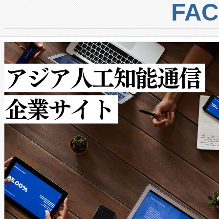
centers. Voltaiqは、a
トに対して約600メートルに
FA
からシステム統合、試運転、
では、反射率10％のターゲッ
クルの各段階のデータを監視
で向上し、最大検知距離は1,0
[…]
ットだけで最大1キロメートル
ルの変電所周囲を監視でき、
作業と点群処理を簡素化できま
Avia 2は、2種類のFOVオ
× 80°のノーマルモード、長距離
ードを切り替えて使用するこ
ることなく、単一のデバイス
うにします。遠距離まで届く