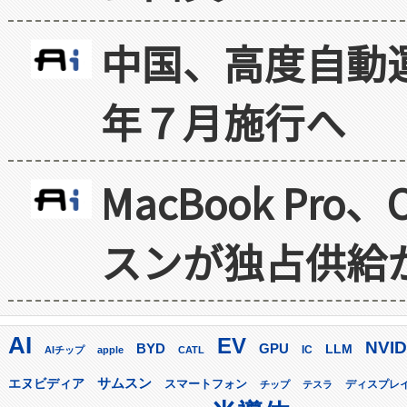
中国、高度自動
年７月施行へ
MacBook Pr
スンが独占供給
AI
EV
NVID
GPU
BYD
LLM
AIチップ
apple
CATL
IC
サムスン
エヌビディア
スマートフォン
ディスプレ
チップ
テスラ