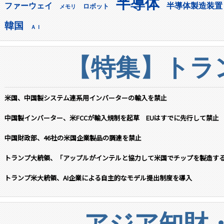
半導体
ファーウェイ
半導体製造装置
ロボット
メモリ
韓国
ＡＩ
【特集】トラン
米国、中国製システム連系用インバーターの輸入を禁止
中国製インバーター、米FCCが輸入規制を起草 EUはすでに先行して禁止
中国財政部、46社の米国企業製品の調達を禁止
トランプ大統領、「アップルがインテルと協力して米国でチップを製造す
トランプ米大統領、AI企業による自主的なモデル提出制度を導入
アジア知財