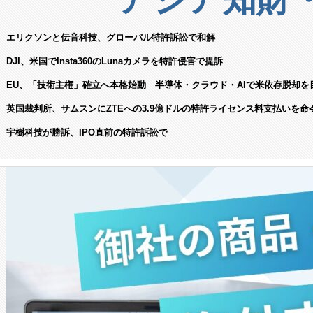
エリクソンと伝音科技、グローバル特許訴訟で和解
DJI、米国でInsta360のLunaカメラを特許侵害で提訴
EU、「技術主権」確立へ本格始動 半導体・クラウド・AIで米依存脱却を
英国裁判所、サムスンにZTEへの3.9億ドルの特許ライセンス料支払いを命
宇樹科技が勝訴、IPO直前の特許訴訟で