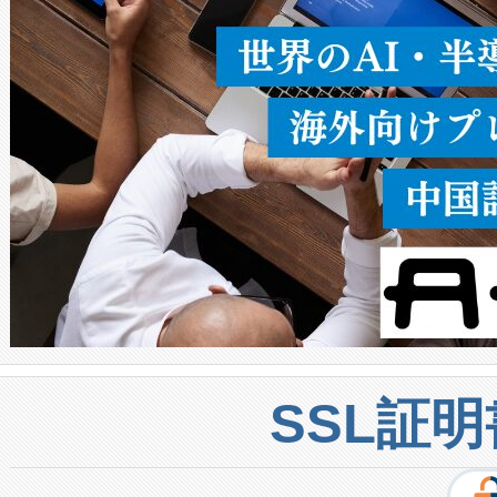
密度なスキャ
[…]
SSL証