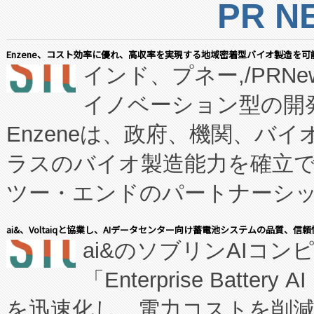
PR N
Enzene、コスト効率に優れ、高収率を実現する地域密着型バイオ製造を可
インド、プネー,/PRNe
イノベーション型の開発
Enzeneは、政府、機関、バ
ラスのバイオ製造能力を確立
ツー・エンドのパートナーシッ
表しました。 同社の実績あるEnzeneX®
ai&、Voltaiqと協業し、AIデータセンター向け蓄電池システムの品質、信
ai&のソブリンAIコンピ
manufacturing™ (FC
「Enterprise Batte
たNeXは、バイオ医薬品製造
を迅速化し、電力コストを削
従来のフェッドバッチ施設の