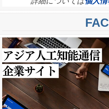
quality and reliability for AI da
詳細については
個人情
BESS stack to ensure battery qual
ートル先まで検出でき、これは
centers. Voltaiqは、a
トに対して約600メートルに
FA
からシステム統合、試運転、
では、反射率10％のターゲッ
クルの各段階のデータを監視
で向上し、最大検知距離は1,0
[…]
ットだけで最大1キロメートル
ルの変電所周囲を監視でき、
作業と点群処理を簡素化できま
Avia 2は、2種類のFOVオ
× 80°のノーマルモード、長距離
ードを切り替えて使用するこ