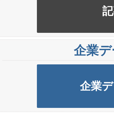
記
企業デ
企業デ