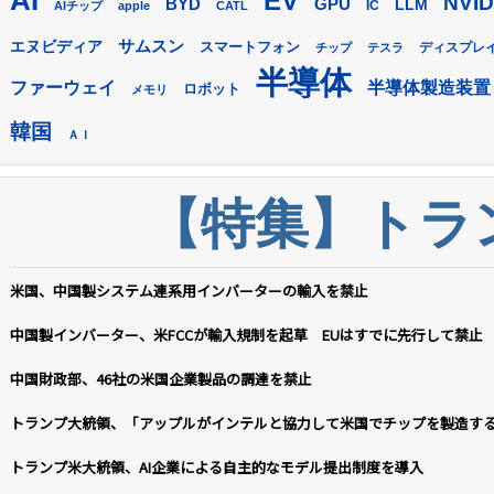
AI
EV
NVID
GPU
BYD
LLM
AIチップ
apple
CATL
IC
サムスン
エヌビディア
スマートフォン
ディスプレ
チップ
テスラ
半導体
ファーウェイ
半導体製造装置
ロボット
メモリ
韓国
ＡＩ
【特集】トラン
米国、中国製システム連系用インバーターの輸入を禁止
中国製インバーター、米FCCが輸入規制を起草 EUはすでに先行して禁止
中国財政部、46社の米国企業製品の調達を禁止
トランプ大統領、「アップルがインテルと協力して米国でチップを製造す
トランプ米大統領、AI企業による自主的なモデル提出制度を導入