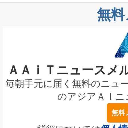
リューション「Avia 2」を発
増加しているデータセンター
上げおよび商用化段階におけ
無料
したAvia 2は、1,000メ
る電力網に大きな負担をかけ
設備整備および立ち上げ調整
狭視野のFOVを切り替えるこ
事業者の負担軽減という課題
加組織は、Enzeneのバイオ
ケーブル、枝などの細かな対
系統連系を迅速にし、ピーク需
選定された製品について、自
なレーザースポットにより、高
限を超えて利用可能な電力容量
取得できる可能性もあります。
ＡＡｉＴニュースメ
な環境下でも豊かなディテー
持できるよう貢献します。こ
設には、3億～4億ドルかかるこ
キロメートル範囲を検出 Livox Unveil
ービスレベル契約（SLA）違
最高経営責任者（CEO）であるHi
毎朝手元に届く無料のニュ
LiDAR for Inspections, Transpor
テリー性能の劣化によるダウ
す。「当社のfully-connected c
のアジアＡＩニ
は1535 nmレーザーを搭載
念は、現在データセンターが
ームを利用すれば、6,000万～
無料
イズの小径化を実現すること
ます。 Voltaiq provides a comple
きます。この効率性は、フェ
す。ノーマルモードでは、Avia