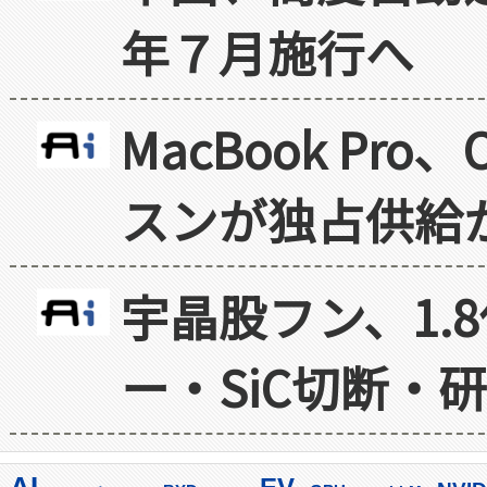
年７月施行へ
MacBook Pr
スンが独占供給
宇晶股フン、1.
ー・SiC切断・