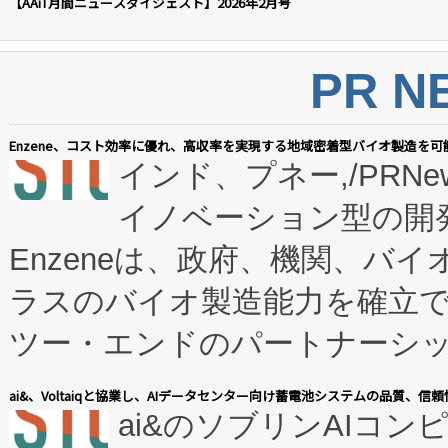
【AAiT月間ニュースダイジェスト】2026年2月号
PR N
Enzene、コスト効率に優れ、高収率を実現する地域密着型バイオ製造を可
インド、プネー,/PRNe
イノベーション型の開発
Enzeneは、政府、機関、バ
ラスのバイオ製造能力を確立
ツー・エンドのパートナーシッ
表しました。 同社の実績あるEnzeneX®
ai&、Voltaiqと協業し、AIデータセンター向け蓄電池システムの品質、信
ai&のソブリンAIコンピ
manufacturing™ (FC