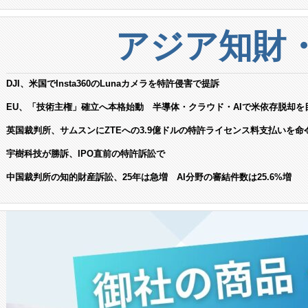
アジア知財
DJI、米国でInsta360のLunaカメラを特許侵害で提訴
EU、「技術主権」確立へ本格始動 半導体・クラウド・AIで米依存脱却を
英国裁判所、サムスンにZTEへの3.9億ドルの特許ライセンス料支払いを命
宇樹科技が勝訴、IPO直前の特許訴訟で
中国裁判所の知的財産訴訟、25年は急増 AI分野の審結件数は25.6%増