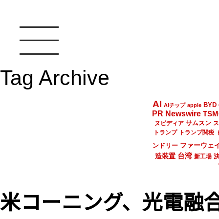
Tag Archive
AI
BYD
AIチップ
apple
PR Newswire
TSM
サムスン
ヌビディア
ス
トランプ
トランプ関税
ファーウェ
ンドリー
台湾
造装置
新工場
米コーニング、光電融