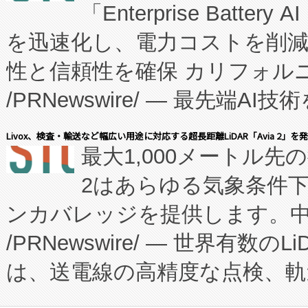
「Enterprise Batte
たNeXは、バイオ医薬品製造
を迅速化し、電力コストを削
従来のフェッドバッチ施設の
性と信頼性を確保 カリフォルニア
に、患者やサプライチェーン
/PRNewswire/ — 最先端
キー方式で拡張性が高く、持
会社エーアイ・アンド：本社横
す。FCCM‑を活用した現地
Livox、検査・輸送など幅広い用途に対応する超長距離LiDAR「Avia 2」を
最大1,000メートル先
President原信平）と、エ
患者にとっての費用負担を大幅
2はあらゆる気象条件
ードするVoltaiqは、日本に
のアクセスを大幅に拡大することができ
ンカバレッジを提供します。中国
ーエネルギー貯蔵システム（B
Fully-Connected Continuous M
/PRNewswire/ — 世界有数の
た。 Voltaiq独自のAI搭
プログラムには、施設設計・内装
は、送電線の高精度な点検、軌
定、統合、導入、運用に至る
に関する技術移転および知的財産
や穀物倉庫におけるバルク材の
安全性を追跡し、確保する事を
構造化トレーニングカリキュ