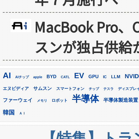
MacBook Pr
スンが独占供給
AI
EV
NVID
GPU
BYD
LLM
AIチップ
apple
CATL
IC
サムスン
エヌビディア
スマートフォン
ディスプレ
チップ
テスラ
半導体
ファーウェイ
半導体製造装置
ロボット
メモリ
韓国
ＡＩ
【特集】トラン