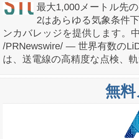
最大1,000メートル先
President原信平）と、エ
患者にとっての費用負担を大幅
2はあらゆる気象条件
ードするVoltaiqは、日本に
のアクセスを大幅に拡大することができ
ンカバレッジを提供します。中国
ーエネルギー貯蔵システム（B
Fully-Connected Continuous M
/PRNewswire/ — 世界有数の
た。 Voltaiq独自のAI搭
プログラムには、施設設計・内装
は、送電線の高精度な点検、軌
定、統合、導入、運用に至る
に関する技術移転および知的財産
や穀物倉庫におけるバルク材の
安全性を追跡し、確保する事を
構造化トレーニングカリキュ
リューション「Avia 2」を発
増加しているデータセンター
上げおよび商用化段階におけ
無料
したAvia 2は、1,000メ
る電力網に大きな負担をかけ
設備整備および立ち上げ調整
狭視野のFOVを切り替えるこ
事業者の負担軽減という課題
加組織は、Enzeneのバイオ
ケーブル、枝などの細かな対
系統連系を迅速にし、ピーク需
選定された製品について、自
なレーザースポットにより、高
限を超えて利用可能な電力容量
取得できる可能性もあります。