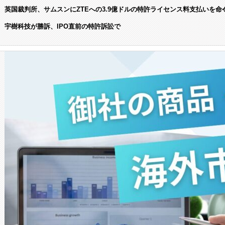
英国裁判所、サムスンにZTEへの3.9億ドルの特許ライセンス料支払いを命
宇樹科技が勝訴、IPO直前の特許訴訟で