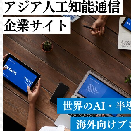
ットだけで最大1キロメートル
ルの変電所周囲を監視でき、
作業と点群処理を簡素化できま
Avia 2は、2種類のFOVオ
× 80°のノーマルモード、長距離
ードを切り替えて使用するこ
ることなく、単一のデバイス
うにします。遠距離まで届く
密度なスキャ
[…]