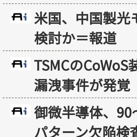
米国、中国製光
検討か＝報道
TSMCのCoW
漏洩事件が発覚
御微半導体、90
パターン欠陥検