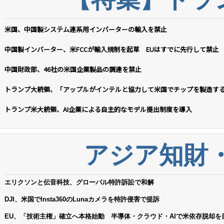
米国、中国製システム連系用インバーターの輸入を禁止
中国製インバーター、米FCCが輸入規制を起草 EUはすでに先行して禁止
中国財政部、46社の米国企業製品の調達を禁止
トランプ大統領、「アップルがインテルと協力して米国でチップを製造す
トランプ米大統領、AI企業による自主的なモデル提出制度を導入
アジア知財
エリクソンと伝音科技、グローバル特許訴訟で和解
DJI、米国でInsta360のLunaカメラを特許侵害で提訴
EU、「技術主権」確立へ本格始動 半導体・クラウド・AIで米依存脱却を