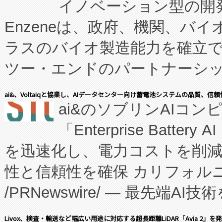
イノベーション型の開発
Enzeneは、政府、機関、バ
ラスのバイオ製造能力を確立
ツー・エンドのパートナーシッ
表しました。 同社の実績あるEnzeneX®
ai&、Voltaiqと協業し、AIデータセンター向け蓄電池システムの品質、信
ai&のソブリンAIコンピ
manufacturing™ (FC
「Enterprise Batte
たNeXは、バイオ医薬品製造
を迅速化し、電力コストを削
従来のフェッドバッチ施設の
性と信頼性を確保 カリフォルニア
に、患者やサプライチェーン
/PRNewswire/ — 最先端
キー方式で拡張性が高く、持
会社エーアイ・アンド：本社横
す。FCCM‑を活用した現地
Livox、検査・輸送など幅広い用途に対応する超長距離LiDAR「Avia 2」を