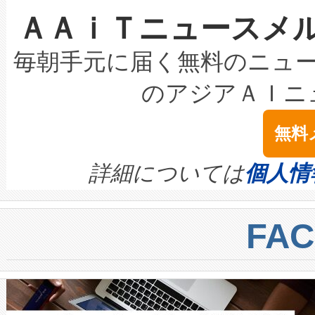
ＡＡｉＴニュースメ
な環境下でも豊かなディテー
持できるよう貢献します。こ
設には、3億～4億ドルかかるこ
キロメートル範囲を検出 Livox Unveil
ービスレベル契約（SLA）違
最高経営責任者（CEO）であるHi
毎朝手元に届く無料のニュ
LiDAR for Inspections, Transpor
テリー性能の劣化によるダウ
す。「当社のfully-connected c
のアジアＡＩニ
は1535 nmレーザーを搭載
念は、現在データセンターが
ームを利用すれば、6,000万～
無料
イズの小径化を実現すること
ます。 Voltaiq provides a comple
きます。この効率性は、フェ
す。ノーマルモードでは、Avia
quality and reliability for AI da
詳細については
個人情
BESS stack to ensure battery qual
ートル先まで検出でき、これは
centers. Voltaiqは、a
トに対して約600メートルに
FA
からシステム統合、試運転、
では、反射率10％のターゲッ
クルの各段階のデータを監視
で向上し、最大検知距離は1,0
[…]