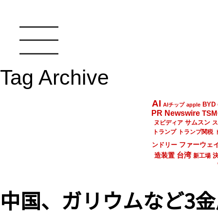
Tag Archive
AI
BYD
AIチップ
apple
PR Newswire
TSM
サムスン
ヌビディア
ス
トランプ
トランプ関税
ファーウェ
ンドリー
台湾
造装置
新工場
中国、ガリウムなど3