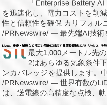
「Enterprise Batte
たNeXは、バイオ医薬品製造
を迅速化し、電力コストを削
従来のフェッドバッチ施設の
性と信頼性を確保 カリフォルニア
に、患者やサプライチェーン
/PRNewswire/ — 最先端
キー方式で拡張性が高く、持
会社エーアイ・アンド：本社横
す。FCCM‑を活用した現地
Livox、検査・輸送など幅広い用途に対応する超長距離LiDAR「Avia 2」を
最大1,000メートル先
President原信平）と、エ
患者にとっての費用負担を大幅
2はあらゆる気象条件
ードするVoltaiqは、日本に
のアクセスを大幅に拡大することができ
ンカバレッジを提供します。中国
ーエネルギー貯蔵システム（B
Fully-Connected Continuous M
/PRNewswire/ — 世界有数の
た。 Voltaiq独自のAI搭
プログラムには、施設設計・内装
は、送電線の高精度な点検、軌
定、統合、導入、運用に至る
に関する技術移転および知的財産
や穀物倉庫におけるバルク材の
安全性を追跡し、確保する事を
構造化トレーニングカリキュ