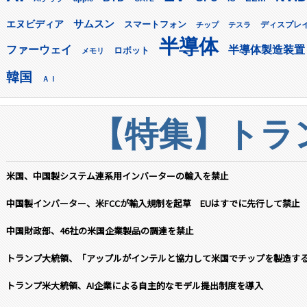
サムスン
エヌビディア
スマートフォン
ディスプレ
チップ
テスラ
半導体
ファーウェイ
半導体製造装置
ロボット
メモリ
韓国
ＡＩ
【特集】トラン
米国、中国製システム連系用インバーターの輸入を禁止
中国製インバーター、米FCCが輸入規制を起草 EUはすでに先行して禁止
中国財政部、46社の米国企業製品の調達を禁止
トランプ大統領、「アップルがインテルと協力して米国でチップを製造す
トランプ米大統領、AI企業による自主的なモデル提出制度を導入