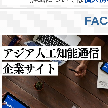
BESS stack to ensure battery qual
ートル先まで検出でき、これは
centers. Voltaiqは、a
トに対して約600メートルに
FA
からシステム統合、試運転、
では、反射率10％のターゲッ
クルの各段階のデータを監視
で向上し、最大検知距離は1,0
[…]
ットだけで最大1キロメートル
ルの変電所周囲を監視でき、
作業と点群処理を簡素化できま
Avia 2は、2種類のFOVオ
× 80°のノーマルモード、長距離
ードを切り替えて使用するこ