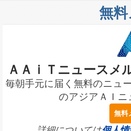
リューション「Avia 2」を発
増加しているデータセンター
上げおよび商用化段階におけ
無料
したAvia 2は、1,000メ
る電力網に大きな負担をかけ
設備整備および立ち上げ調整
狭視野のFOVを切り替えるこ
事業者の負担軽減という課題
加組織は、Enzeneのバイオ
ケーブル、枝などの細かな対
系統連系を迅速にし、ピーク需
選定された製品について、自
なレーザースポットにより、高
限を超えて利用可能な電力容量
取得できる可能性もあります。
ＡＡｉＴニュースメ
な環境下でも豊かなディテー
持できるよう貢献します。こ
設には、3億～4億ドルかかるこ
キロメートル範囲を検出 Livox Unveil
ービスレベル契約（SLA）違
最高経営責任者（CEO）であるHi
毎朝手元に届く無料のニュ
LiDAR for Inspections, Transpor
テリー性能の劣化によるダウ
す。「当社のfully-connected c
のアジアＡＩニ
は1535 nmレーザーを搭載
念は、現在データセンターが
ームを利用すれば、6,000万～
無料
イズの小径化を実現すること
ます。 Voltaiq provides a comple
きます。この効率性は、フェ
す。ノーマルモードでは、Avia
quality and reliability for AI da
詳細については
個人情