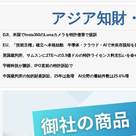
アジア知財
DJI、米国でInsta360のLunaカメラを特許侵害で提訴
EU、「技術主権」確立へ本格始動 半導体・クラウド・AIで米依存脱却を
英国裁判所、サムスンにZTEへの3.9億ドルの特許ライセンス料支払いを命
宇樹科技が勝訴、IPO直前の特許訴訟で
中国裁判所の知的財産訴訟、25年は急増 AI分野の審結件数は25.6%増