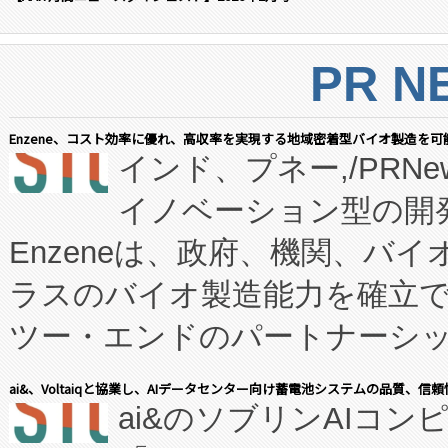
PR N
Enzene、コスト効率に優れ、高収率を実現する地域密着型バイオ製造を可
インド、プネー,/PRNe
イノベーション型の開発
Enzeneは、政府、機関、バ
ラスのバイオ製造能力を確立
ツー・エンドのパートナーシッ
表しました。 同社の実績あるEnzeneX®
ai&、Voltaiqと協業し、AIデータセンター向け蓄電池システムの品質、信
ai&のソブリンAIコンピ
manufacturing™ (FC