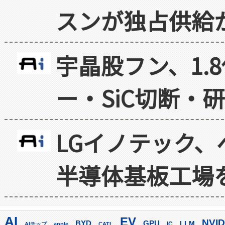
スンが独占供給
宇晶股フン、1.
ー・SiC切断・
LGイノテック、
半導体基板工場
AI
EV
NVID
GPU
BYD
LLM
AIチップ
apple
CATL
IC