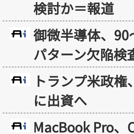
検討か＝報道
御微半導体、90
パターン欠陥検
トランプ米政権
に出資へ
MacBook Pr