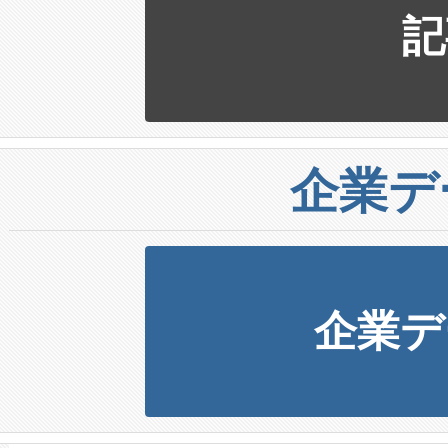
記
企業デ
企業デ