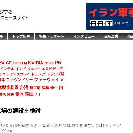
◆
トップ記事
特集・リポート
インタビュー
日系企業
NE
EV
NVIDIA
PR
GPU
LLM
IC
OLED
インド
エヌビディア
インテル
ウエハー
トランプ
トランプ関
テスラ
ディスプレイ
ファーウェイ
ファウンドリー
導体
メ
台湾
自
体製造装置
決算
新工場
米中
韓国
電池
関税
電池
ＡＩ
工場の建設を検討
アル会員に登録すると、２週間無料で閲覧できます。無料トライア
グイン
»