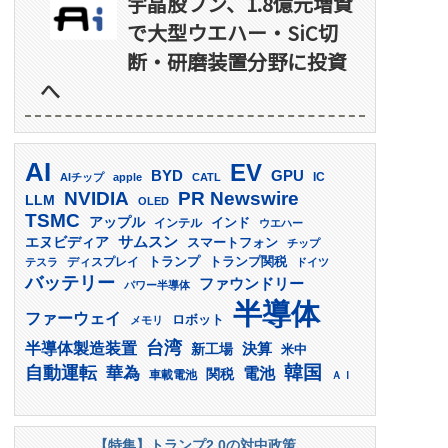
宇晶股フン、1.8億元増資
で大型ウエハー・SiC切
断・研磨装置分野に投資
へ
AI
EV
GPU
BYD
AIチップ
apple
CATL
IC
PR Newswire
NVIDIA
LLM
OLED
TSMC
アップル
インド
インテル
ウエハー
サムスン
エヌビディア
スマートフォン
チップ
トランプ
ディスプレイ
トランプ関税
テスラ
ドイツ
バッテリー
ファウンドリー
パワー半導体
半導体
ファーウェイ
ロボット
メモリ
台湾
半導体製造装置
決算
新工場
米中
韓国
自動運転
華為
電池
関税
車載電池
ＡＩ
【特集】トランプ2.0の対中政策