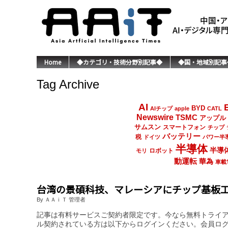
Home
◆カテゴリ・技術分野別記事◆
◆国・地域別記事
Tag Archive
AI
BYD
AIチップ
apple
CATL
Newswire
TSMC
アップル
サムスン
スマートフォン
チップ
バッテリー
税
ドイツ
パワー半
半導体
半導
ロボット
モリ
動運転
華為
車載
台湾の景碩科技、マレーシアにチップ基板
By ＡＡｉＴ 管理者
記事は有料サービスご契約者限定です。今なら無料トライ
ル契約されている方は以下からログインください。会員ロ