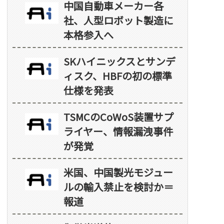
中国自動車メーカー各
社、人型ロボット製造に
本格参入へ
SKハイニックスとサンデ
ィスク、HBFの初の標準
仕様を発表
TSMCのCoWoS装置サプ
ライヤー、情報漏洩事件
が発覚
米国、中国製光モジュー
ルの輸入禁止を検討か＝
報道