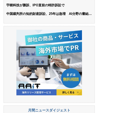
ンス料支払いを命令
宇樹科技が勝訴、IPO直前の特許訴訟で
中国裁判所の知的財産訴訟、25年は急増 AI分野の審結件
数は25.6%増
月間ニュースダイジェスト