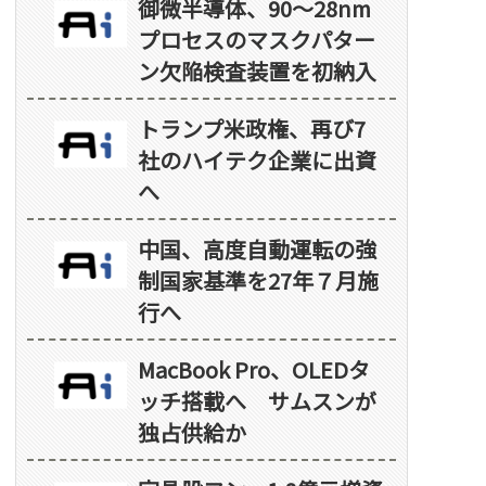
御微半導体、90～28nm
プロセスのマスクパター
ン欠陥検査装置を初納入
トランプ米政権、再び7
社のハイテク企業に出資
へ
中国、高度自動運転の強
制国家基準を27年７月施
行へ
MacBook Pro、OLEDタ
ッチ搭載へ サムスンが
独占供給か