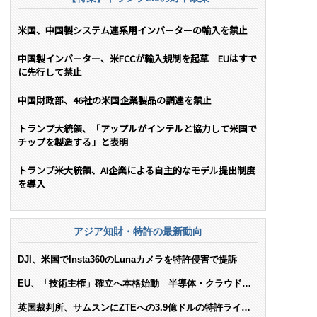
米国、中国製システム連系用インバーターの輸入を禁止
中国製インバーター、米FCCが輸入規制を起草 EUはすで
に先行して禁止
中国財政部、46社の米国企業製品の調達を禁止
トランプ大統領、「アップルがインテルと協力して米国で
チップを製造する」と表明
トランプ米大統領、AI企業による自主的なモデル提出制度
を導入
アジア知財・特許の最新動向
DJI、米国でInsta360のLunaカメラを特許侵害で提訴
EU、「技術主権」確立へ本格始動 半導体・クラウド・
AIで米依存脱却を目指す
英国裁判所、サムスンにZTEへの3.9億ドルの特許ライセ