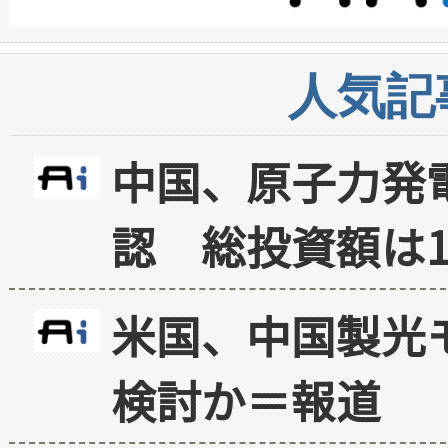
人気記
中国、原子力発
認 総投資額は1
米国、中国製光
検討か＝報道