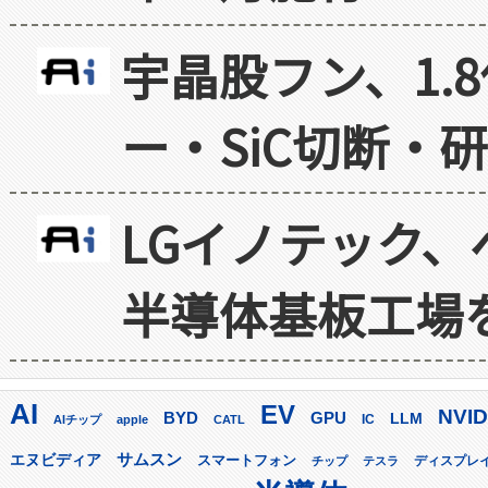
宇晶股フン、1.
ー・SiC切断・
LGイノテック、
半導体基板工場
AI
EV
NVID
GPU
BYD
LLM
AIチップ
apple
CATL
IC
サムスン
エヌビディア
スマートフォン
ディスプレ
チップ
テスラ