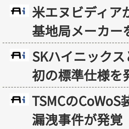
米エヌビディア
基地局メーカー
SKハイニックス
初の標準仕様を
TSMCのCoW
漏洩事件が発覚