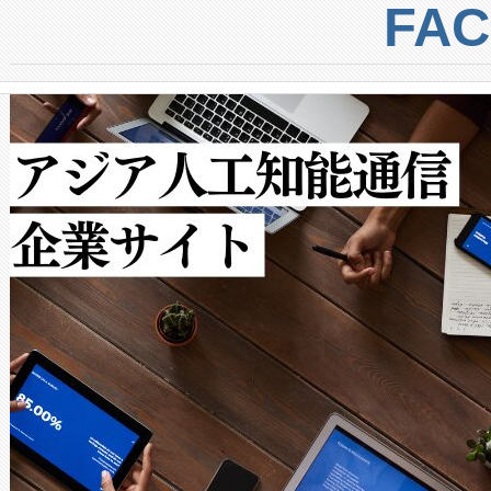
centers. Voltaiqは、a
トに対して約600メートルに
FA
からシステム統合、試運転、
では、反射率10％のターゲッ
クルの各段階のデータを監視
で向上し、最大検知距離は1,0
[…]
ットだけで最大1キロメートル
ルの変電所周囲を監視でき、
作業と点群処理を簡素化できま
Avia 2は、2種類のFOVオ
× 80°のノーマルモード、長距離
ードを切り替えて使用するこ
ることなく、単一のデバイス
うにします。遠距離まで届く