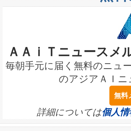
したAvia 2は、1,000メ
る電力網に大きな負担をかけ
設備整備および立ち上げ調整
狭視野のFOVを切り替えるこ
事業者の負担軽減という課題
加組織は、Enzeneのバイオ
ケーブル、枝などの細かな対
系統連系を迅速にし、ピーク需
選定された製品について、自
なレーザースポットにより、高
限を超えて利用可能な電力容量
取得できる可能性もあります。
ＡＡｉＴニュースメ
な環境下でも豊かなディテー
持できるよう貢献します。こ
設には、3億～4億ドルかかるこ
キロメートル範囲を検出 Livox Unveil
ービスレベル契約（SLA）違
最高経営責任者（CEO）であるHi
毎朝手元に届く無料のニュ
LiDAR for Inspections, Transpor
テリー性能の劣化によるダウ
す。「当社のfully-connected c
のアジアＡＩニ
は1535 nmレーザーを搭載
念は、現在データセンターが
ームを利用すれば、6,000万～
無料
イズの小径化を実現すること
ます。 Voltaiq provides a comple
きます。この効率性は、フェ
す。ノーマルモードでは、Avia
quality and reliability for AI da
詳細については
個人情
BESS stack to ensure battery qual
ートル先まで検出でき、これは