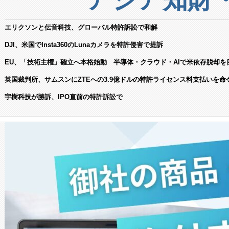
エリクソンと伝音科技、グローバル特許訴訟で和解
DJI、米国でInsta360のLunaカメラを特許侵害で提訴
EU、「技術主権」確立へ本格始動 半導体・クラウド・AIで米依存脱却を
英国裁判所、サムスンにZTEへの3.9億ドルの特許ライセンス料支払いを命
宇樹科技が勝訴、IPO直前の特許訴訟で