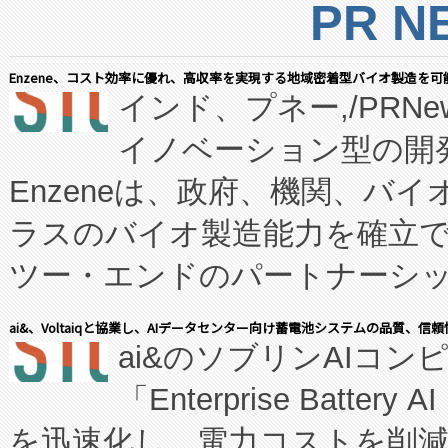
PR N
Enzene、コスト効率に優れ、高収率を実現する地域密着型バイオ製造を可
インド、プネー,/PRNe
イノベーション型の開発
Enzeneは、政府、機関、バ
ラスのバイオ製造能力を確立
ツー・エンドのパートナーシッ
表しました。 同社の実績あるEnzeneX®
ai&、Voltaiqと協業し、AIデータセンター向け蓄電池システムの品質、信
ai&のソブリンAIコンピ
manufacturing™ (FC
「Enterprise Batte
たNeXは、バイオ医薬品製造
を迅速化し、電力コストを削
従来のフェッドバッチ施設の