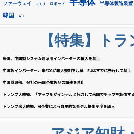
半導体
ファーウェイ
半導体製造装置
ロボット
メモリ
韓国
ＡＩ
【特集】トラン
米国、中国製システム連系用インバーターの輸入を禁止
中国製インバーター、米FCCが輸入規制を起草 EUはすでに先行して禁止
中国財政部、46社の米国企業製品の調達を禁止
トランプ大統領、「アップルがインテルと協力して米国でチップを製造す
トランプ米大統領、AI企業による自主的なモデル提出制度を導入
アジア知財