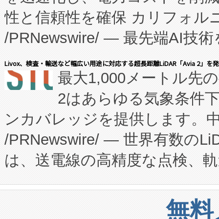
性と信頼性を確保 カリフォルニア
に、患者やサプライチェーン
/PRNewswire/ — 最先端
キー方式で拡張性が高く、持
会社エーアイ・アンド：本社横
す。FCCM‑を活用した現地
Livox、検査・輸送など幅広い用途に対応する超長距離LiDAR「Avia 2」を
最大1,000メートル先
President原信平）と、エ
患者にとっての費用負担を大幅
2はあらゆる気象条件
ードするVoltaiqは、日本に
のアクセスを大幅に拡大することができ
ンカバレッジを提供します。中国
ーエネルギー貯蔵システム（B
Fully-Connected Continuous M
/PRNewswire/ — 世界有数の
た。 Voltaiq独自のAI搭
プログラムには、施設設計・内装
は、送電線の高精度な点検、軌
定、統合、導入、運用に至る
に関する技術移転および知的財産
や穀物倉庫におけるバルク材の
安全性を追跡し、確保する事を
構造化トレーニングカリキュ
リューション「Avia 2」を発
増加しているデータセンター
上げおよび商用化段階におけ
無料