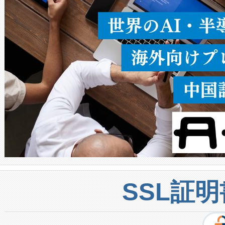
密度なスキャ
[…]
SSL証