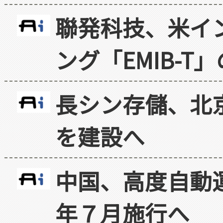
聯発科技、米イ
ング「EMIB-T
長シン存儲、北京
を建設へ
中国、高度自動
年７月施行へ